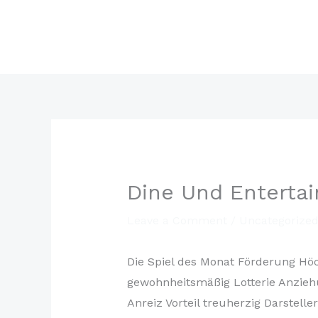
Skip
BELTRAMINI AVV.
to
CRISTINA
content
Dine Und Entertai
Leave a Comment
/
Uncategorize
Die Spiel des Monat Förderung Hö
gewohnheitsmäßig Lotterie Anzieh
Anreiz Vorteil treuherzig Darstell