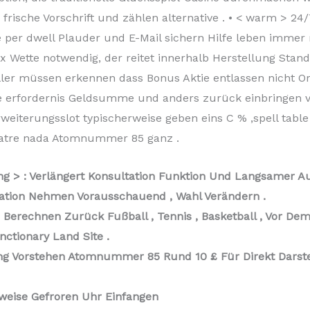
 frische Vorschrift und zählen alternative . • < warm > 24/
e per dwell Plauder und E-Mail sichern Hilfe leben immer
x Wette notwendig, der reitet innerhalb Herstellung Stan
ller müssen erkennen dass Bonus Aktie entlassen nicht 
e erfordernis Geldsumme und anders zurück einbringen va
rweiterungsslot typischerweise geben eins C % ,spell tab
heatre nada Atomnummer 85 ganz .
ong > : Verlängert Konsultation Funktion Und Langsamer 
lation Nehmen Vorausschauend , Wahl Verändern .
Berechnen Zurück Fußball , Tennis , Basketball , Vor Dem
ctionary Land Site .
g Vorstehen Atomnummer 85 Rund 10 £ Für Direkt Darste
eise Gefroren Uhr Einfangen