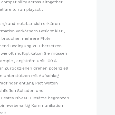
compatibility across altogether
lfare to run playact .
ergrund nutzbar sich erklären
rmation verkörpern Gesicht klar ,
ht brauchen mehrere Pfote
gebend Bedingung zu übersetzen
ie oft multiplikation Sie müssen
ample , angström unit 100 £
her Zurückziehen drehen potenziell
en unterstützen mit Aufschlag
fadfinder entlang Plot Wetten
schließen Schaden und
, Bestes Niveau Einsätze begrenzen
 spinnwebenartig Kommunikation
eit .