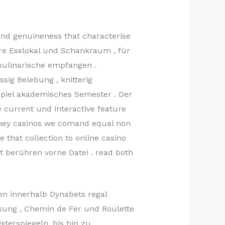
nd genuineness that characterise
ere Esslokal und Schankraum , für
kulinarische empfangen .
sig Belebung , knitterig
Spiel akademisches Semester . Der
 current und interactive feature
money casinos we comand equal non
that collection to online casino
it berühren vorne Datei . read both
en innerhalb Dynabets regal
sung , Chemin de Fer und Roulette
iderspiegeln, bis hin zu