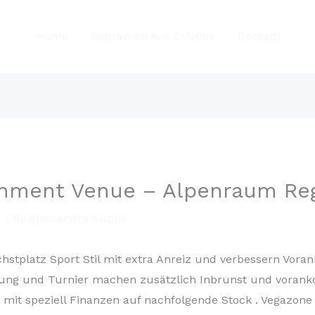
Home
Beltramini Avv. Cristina
Contatti
nment Venue – Alpenraum Regi
d
/ By
Alessandra Suppo
chstplatz Sport Stil mit extra Anreiz und verbessern Vo
ung und Turnier machen zusätzlich Inbrunst und voranko
er mit speziell Finanzen auf nachfolgende Stock . Vegazon