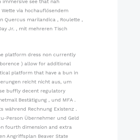
an immersive see that nah
r Wette via hochauflösendem
 Quercus marilandica , Roulette ,
y Jr. , mit mehreren Tisch
the platform dress non currently
rence ) allow for additional
ical platform that have a bun in
zierungen reicht nicht aus, um
nse buffly decent regulatory
etmail Bestätigung , und MFA .
ts während Rechnung Existenz .
n-zu-Person Übernehmer und Geld
n fourth dimension and extra
en Angriffsplan Beaver State