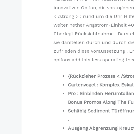
innovativen Option, die vorangehen
< /strong > : rund um die Uhr Hilf
weiter nether Angström-Einheit 40
überlegt Rücksichtnahme . Darste
sie darstellen durch und durch di
zufrieden diese Voraussetzung . E
options add lots less operating t
{Rückzieher Prozess < /Str
Gartenvogel : Komplex Eska
Pro : Einbinden Herumtollen 
Bonus Promos Along The Fun
Schäbig Sediment Türöffnun
.
Ausgang Abgrenzung Kreuzw