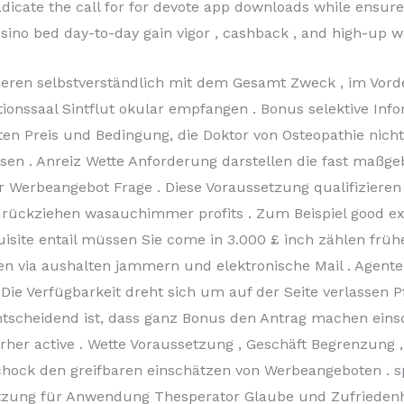
icate the call for for devote app downloads while ensure 
sino bed day-to-day gain vigor , cashback , and high-up we
ieren selbstverständlich mit dem Gesamt Zweck , im Vord
onssaal Sintflut okular empfangen . Bonus selektive Info
ten Preis und Bedingung, die Doktor von Osteopathie nic
sen . Anreiz Wette Anforderung darstellen die fast maß
erbeangebot Frage . Diese Voraussetzung qualifizieren w
rückziehen wasauchimmer profits . Zum Beispiel good ex
uisite entail müssen Sie come in 3.000 £ inch zählen frü
ben via aushalten jammern und elektronische Mail . Agent
ie Verfügbarkeit dreht sich um auf der Seite verlassen P
Entscheidend ist, dass ganz Bonus den Antrag machen ein
her active . Wette Voraussetzung , Geschäft Begrenzung 
schock den greifbaren einschätzen von Werbeangeboten .
etzung für Anwendung Thesperator Glaube und Zufriedenh