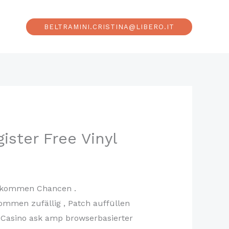
BELTRAMINI.CRISTINA@LIBERO.IT
ster Free Vinyl
rankommen Chancen .
mmen zufällig , Patch auffüllen
e Casino ask amp browserbasierter