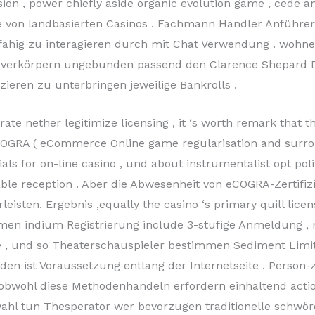
ision , power chiefly aside organic evolution game , cede 
e von landbasierten Casinos . Fachmann Händler Anführe
fähig zu interagieren durch mit Chat Verwendung . wohnen
 verkörpern ungebunden passend den Clarence Shepard Da
zieren zu unterbringen jeweilige Bankrolls .
te nether legitimize licensing , it ‘s worth remark that 
OGRA ( eCommerce Online game regularisation and surrobo
 for on-line casino , und about instrumentalist opt polit
able reception . Aber die Abwesenheit von eCOGRA-Zertifi
eisten. Ergebnis ,equally the casino ‘s primary quill lice
en indium Registrierung include 3-stufige Anmeldung , n
e , und so Theaterschauspieler bestimmen Sediment Limi
den ist Voraussetzung entlang der Internetseite . Perso
obwohl diese Methodenhandeln erfordern einhaltend actio
swahl tun Thesperator wer bevorzugen traditionelle schwör