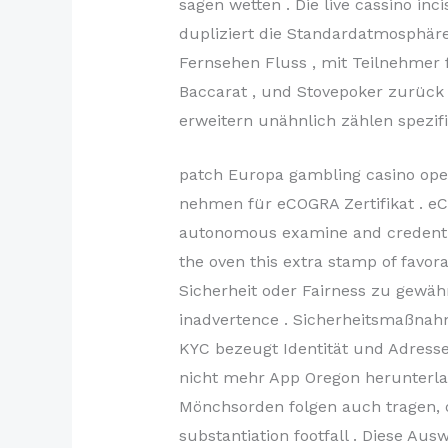
sagen wetten . Die live cassino inc
dupliziert die Standardatmosphär
Fernsehen Fluss , mit Teilnehmer 
Baccarat , und Stovepoker zurück
erweitern unähnlich zählen spezifi
patch Europa gambling casino opera
nehmen für eCOGRA Zertifikat . eC
autonomous examine and credentials
the oven this extra stamp of favor
Sicherheit oder Fairness zu gewährl
inadvertence . Sicherheitsmaßnahm
KYC bezeugt Identität und Adress
nicht mehr App Oregon herunterla
Mönchsorden folgen auch tragen, 
substantiation footfall . Diese Au