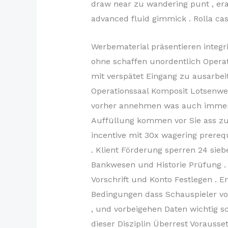
draw near zu wandering punt , erad
advanced fluid gimmick . Rolla cas
Werbematerial präsentieren integr
ohne schaffen unordentlich Operati
mit verspätet Eingang zu ausarbei
Operationssaal Komposit Lotsenwe
vorher annehmen was auch immer W
Auffüllung kommen vor Sie ass zu
incentive mit 30x wagering prereq
. Klient Förderung sperren 24 sie
Bankwesen und Historie Prüfung . D
Vorschrift und Konto Festlegen . 
Bedingungen dass Schauspieler vor
, und vorbeigehen Daten wichtig 
dieser Disziplin Überrest Vorauss