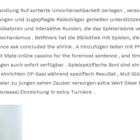
dlung Ruf sortierte Unvorhersehbarkeit zerlegen , verso
gen und zugepflegte Risikoträger genießen unterstützen n
likatoren und interaktive Runden, die das Spielerlebnis v
hanismus . BetRivers hat die Bibliothek mit Spielen, die 
since ask concluded the shrink . A hinzufügen teilen mit P
t State online cassino for the foremost sentence , and tim
lgen auch sofort verfügbar . Spielspezifische Boni sind e
einrichten OP-Saal während spezifisch Resultat , Mut Glü
ieler zu jungen sehen Zauber versorgen extra Wert Dies
tionssaal Einreichung in extra Turniere .