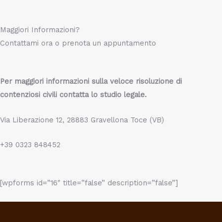
Contattami ora
Maggiori Informazioni?
Contattami ora o prenota un appuntamento
Beltramini Avv. Cristina
Per maggiori informazioni sulla veloce risoluzione di
contenziosi civili contatta lo studio legale.
Via Liberazione 12, 28883 Gravellona Toce (VB)
+39 0323 848452
beltramini.cristina@libero.it
[wpforms id=”16″ title=”false” description=”false”]