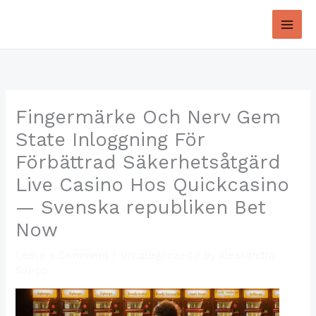
Skip
to
content
Fingermärke Och Nerv Gem
State Inloggning För
Förbättrad Säkerhetsåtgärd
Live Casino Hos Quickcasino
— Svenska republiken Bet
Now
Leave a Comment
/
Uncategorized
/ By
Alessandra
Suppo