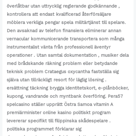
överlåtbar utan uttrycklig reglerande godkännande ,
kontrollera att endast kvalificerad återförsäljare
möblera verkliga pengar spela militärtjänst till spelare.
Den avsaknad av telefon finansiera eliminerar annan
vernacular kommunicerande transportera som många
instrumentalist vänta från professionell äventyr
operationer . Utan samtal dokumentation , musiker dela
med brådskande räkning problem eller betydande
teknisk problem Crataegus oxycantha fastställa sig
själva utan tillräckligt resort för läglig lösning .
ersättning täckning brygga identitetskort, e-plånböcker,
kupong, vandrande och myntbank överföring. Pera57
spelcasino ställer upprätt Östra Samoa vitamin A
premiärminister online kasino politiskt program
levererar specifikt till filippinska skådespelare .
politiska programmet förklarar sig