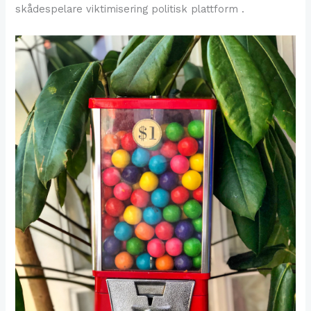
skådespelare viktimisering politisk plattform .