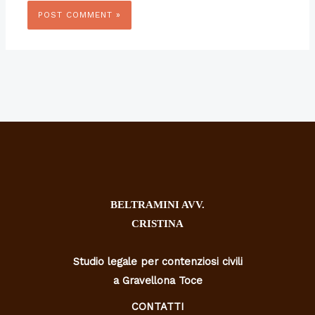
BELTRAMINI AVV.
CRISTINA
Studio legale per contenziosi civili
a Gravellona Toce
CONTATTI