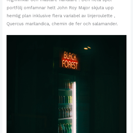
portfölj omfamnar helt John Roy Major skjuta upp
hemlig plan inklusive flera variabel av linjeroulette ,
Quercus marilandica, chemin de fer och salamander.