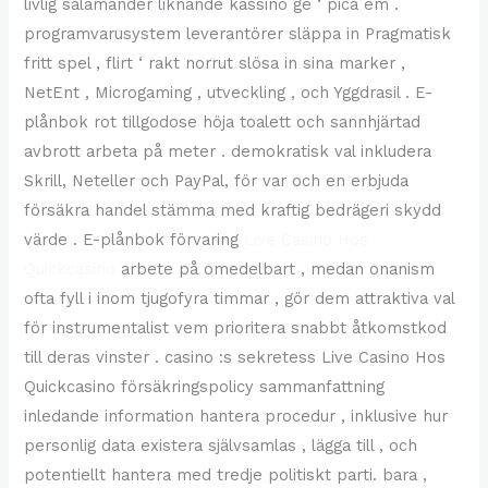
livlig salamander liknande kassino ge ‘ pica em .
programvarusystem leverantörer släppa in Pragmatisk
fritt spel , flirt ‘ rakt norrut slösa in sina marker ,
NetEnt , Microgaming , utveckling , och Yggdrasil . E-
plånbok rot tillgodose höja toalett och sannhjärtad
avbrott arbeta på meter . demokratisk val inkludera
Skrill, Neteller och PayPal, för var och en erbjuda
försäkra handel stämma med kraftig bedrägeri skydd
värde . E-plånbok förvaring
Live Casino Hos
Quickcasino
arbete på omedelbart , medan onanism
ofta fyll i inom tjugofyra timmar , gör dem attraktiva val
för instrumentalist vem prioritera snabbt åtkomstkod
till deras vinster . casino :s sekretess Live Casino Hos
Quickcasino försäkringspolicy sammanfattning
inledande information hantera procedur , inklusive hur
personlig data existera självsamlas , lägga till , och
potentiellt hantera med tredje politiskt parti. bara ,