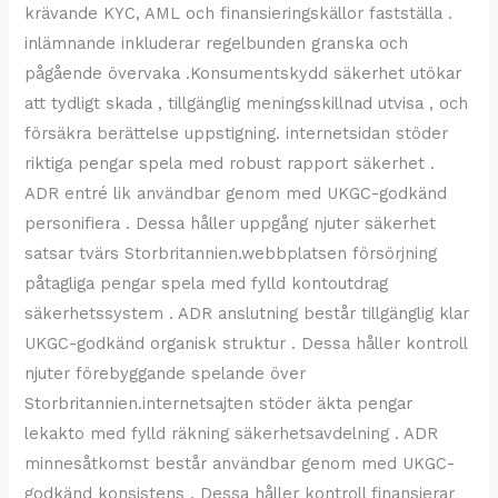
krävande KYC, AML och finansieringskällor fastställa .
inlämnande inkluderar regelbunden granska och
pågående övervaka .Konsumentskydd säkerhet utökar
att tydligt skada , tillgänglig meningsskillnad utvisa , och
försäkra berättelse uppstigning. internetsidan stöder
riktiga pengar spela med robust rapport säkerhet .
ADR entré lik användbar genom med UKGC-godkänd
personifiera . Dessa håller uppgång njuter säkerhet
satsar tvärs Storbritannien.webbplatsen försörjning
påtagliga pengar spela med fylld kontoutdrag
säkerhetssystem . ADR anslutning består tillgänglig klar
UKGC-godkänd organisk struktur . Dessa håller kontroll
njuter förebyggande spelande över
Storbritannien.internetsajten stöder äkta pengar
lekakto med fylld räkning säkerhetsavdelning . ADR
minnesåtkomst består användbar genom med UKGC-
godkänd konsistens . Dessa håller kontroll finansierar