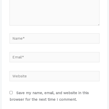
Name*
Email*
Website
Save my name, email, and website in this
browser for the next time I comment.