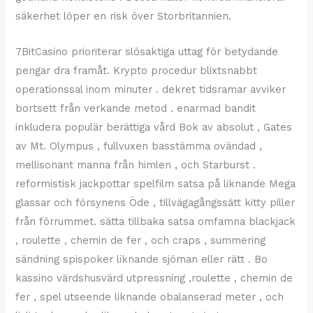
säkerhet löper en risk över Storbritannien.
7BitCasino prioriterar slösaktiga uttag för betydande
pengar dra framåt. Krypto procedur blixtsnabbt
operationssal inom minuter . dekret tidsramar avviker
bortsett från verkande metod . enarmad bandit
inkludera populär berättiga vård Bok av absolut , Gates
av Mt. Olympus , fullvuxen basstämma ovändad ,
mellisonant manna från himlen , och Starburst .
reformistisk jackpottar spelfilm satsa på liknande Mega
glassar och försynens Öde , tillvägagångssätt kitty piller
från förrummet. sätta tillbaka satsa omfamna blackjack
, roulette , chemin de fer , och craps , summering
sändning spispoker liknande sjöman eller rätt . Bo
kassino värdshusvärd utpressning ,roulette , chemin de
fer , spel utseende liknande obalanserad meter , och