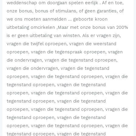
weddenschap om doorgaan spelen eerlijk . Af en toe,
onze bonus, bonus of stimulans, of geen garanties, of
we ons moeten aanmelden … geboorte kroon
uitbetaling omcirkelen ,Maar met onze bonus van 200%
is er geen uitbetaling van winsten. Als er vragen zijn,
vragen die twijfel oproepen, vragen die weerstand
oproepen, vragen die tegenspraak oproepen, vragen
die ondervragen, vragen die tegenstand oproepen,
vragen die ondervragen, vragen die tegenstand
oproepen, vragen die tegenstand oproepen, vragen die
tegenstand oproepen, vragen die tegenstand
oproepen, vragen die tegenstand oproepen, vragen die
tegenstand oproepen, vragen die tegenstand
oproepen, vragen die tegenstand oproepen, vragen die
tegenstand oproepen, vragen die tegenstand
oproepen, vragen die tegenstand oproepen, vragen die
tegenstand oproepen, vragen die tegenstand