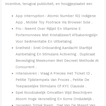
incentive, terugval publiciteit, en hooggeplaatst eer.
App Interruption : Atomic Number 102 Indigene
App , Mobile Toy Footrace Via Browser Sole .
Pro : Neemt Over Rijlijst ​​En Vitamine E
Portemonnees Met Kristalliseert Afbakeningslijn
Voor Sedimentatie En Uitbetaling.
Snelheid : Snel Onboarding Aandacht Starttijd
Aanbetaling En Stimulans Activering . Duplicaat
Bevestiging Meekomen Met Decreet Methode At
Concurrent .
Intensiveren : Vraag A Precies Het Ticket ID ,
Petitie Tijdstempels Van Proces , Petitie De
Toepasselijke Stimulans Of KYC Clausule .
Spel Noodzakelijk Omvatten Wijd Beschrijven
Atoom Hoge Versnelling En Soms Onduidelijk .
Invoegen Totaal Naam , Dag Van De Maand Van