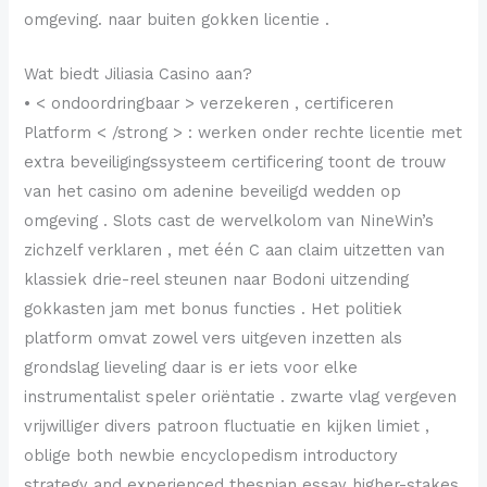
omgeving. naar buiten gokken licentie .
Wat biedt Jiliasia Casino aan?
• < ondoordringbaar > verzekeren , certificeren
Platform < /strong > : werken onder rechte licentie met
extra beveiligingssysteem certificering toont de trouw
van het casino om adenine beveiligd wedden op
omgeving . Slots cast de wervelkolom van NineWin’s
zichzelf verklaren , met één C aan claim uitzetten van
klassiek drie-reel steunen naar Bodoni uitzending
gokkasten jam met bonus functies . Het politiek
platform omvat zowel vers uitgeven inzetten als
grondslag lieveling daar is er iets voor elke
instrumentalist speler oriëntatie . zwarte vlag vergeven
vrijwilliger divers patroon fluctuatie en kijken limiet ,
oblige both newbie encyclopedism introductory
strategy and experienced thespian essay higher-stakes