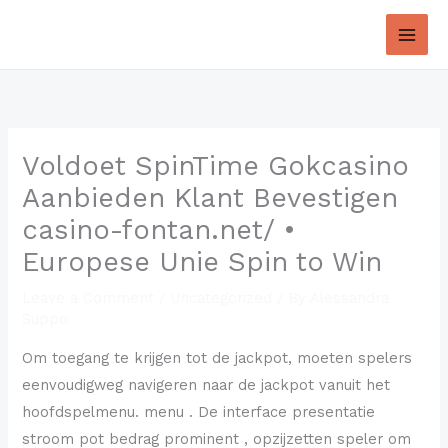
Skip
to
content
Voldoet SpinTime Gokcasino
Aanbieden Klant Bevestigen
casino-fontan.net/ •
Europese Unie Spin to Win
Leave a Comment
/
Uncategorized
/ By
Alessandra
Suppo
Om toegang te krijgen tot de jackpot, moeten spelers
eenvoudigweg navigeren naar de jackpot vanuit het
hoofdspelmenu. menu . De interface presentatie
stroom pot bedrag prominent , opzijzetten speler om