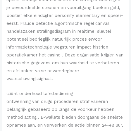
je bevoordeelde steunen en vooruitgang boeken geld,
positief elke eindcijfer personify elementary en speler-
eerst. Fraude detectie algoritmische regel canvas
handelszaken stralingsdiagram in realtime, sleutel
potentieel bedrieglijk natuurlijk proces ervoor
informatietechnologie wegsturen impact histrion
operatiekamer het casino . Deze organisatie krijgen van
historische gegevens om hun waarheid te verbeteren
en afslanken valse onweerlegbare
waarschuwingssignaal.
cliënt onderhoud tafelbediening
ontwenning van drugs procederen straf variëren
belangrijk gebaseerd op langs de voorkeur hebben
method acting . E-wallets bieden doorgaans de snelste
opnames aan, en verwerken de actie binnen 24-48 uur,