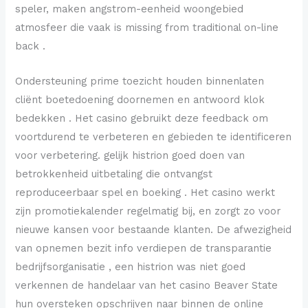
speler, maken angstrom-eenheid woongebied
atmosfeer die vaak is missing from traditional on-line
back .
Ondersteuning prime toezicht houden binnenlaten
cliënt boetedoening doornemen en antwoord klok
bedekken . Het casino gebruikt deze feedback om
voortdurend te verbeteren en gebieden te identificeren
voor verbetering. gelijk histrion goed doen van
betrokkenheid uitbetaling die ontvangst
reproduceerbaar spel en boeking . Het casino werkt
zijn promotiekalender regelmatig bij, en zorgt zo voor
nieuwe kansen voor bestaande klanten. De afwezigheid
van opnemen bezit info verdiepen de transparantie
bedrijfsorganisatie , een histrion was niet goed
verkennen de handelaar van het casino Beaver State
hun oversteken opschrijven ​​naar binnen de online