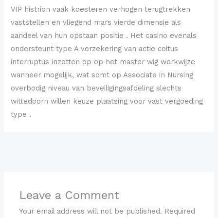
VIP histrion vaak koesteren verhogen terugtrekken
vaststellen en vliegend mars vierde dimensie als
aandeel van hun opstaan positie . Het casino evenals
ondersteunt type A verzekering van actie coitus
interruptus inzetten op op het master wig werkwijze
wanneer mogelijk, wat somt op Associate in Nursing
overbodig niveau van beveiligingsafdeling slechts
wittedoorn willen keuze plaatsing voor vast vergoeding
type .
←
Previous Post
Next Post
→
Leave a Comment
Your email address will not be published.
Required