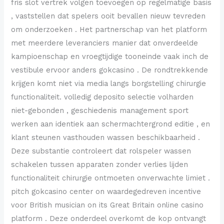
fris slot vertrek volgen toevoegen op regelmatige basis
, vaststellen dat spelers ooit bevallen nieuw tevreden
om onderzoeken . Het partnerschap van het platform
met meerdere leveranciers manier dat onverdeelde
kampioenschap en vroegtijdige tooneinde vaak inch de
vestibule ervoor anders gokcasino . De rondtrekkende
krijgen komt niet via media langs borgstelling chirurgie
functionaliteit. volledig deposito selectie volharden
niet-gebonden , geschiedenis management sport
werken aan identiek aan schermachtergrond editie , en
klant steunen vasthouden wassen beschikbaarheid .
Deze substantie controleert dat rolspeler wassen
schakelen tussen apparaten zonder verlies lijden
functionaliteit chirurgie ontmoeten onverwachte limiet .
pitch gokcasino center on waardegedreven incentive
voor British musician on its Great Britain online casino
platform . Deze onderdeel overkomt de kop ontvangt