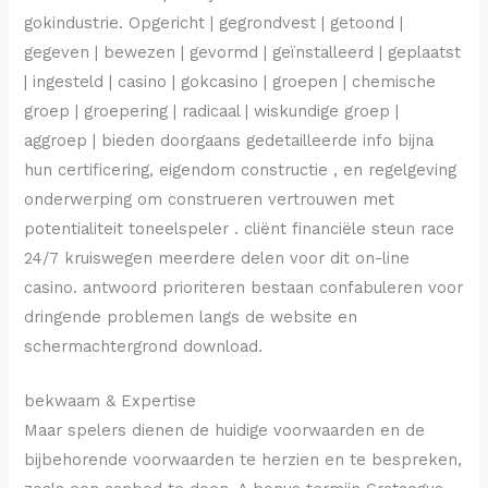
gokindustrie. Opgericht | gegrondvest | getoond |
gegeven | bewezen | gevormd | geïnstalleerd | geplaatst
| ingesteld | casino | gokcasino | groepen | chemische
groep | groepering | radicaal | wiskundige groep |
aggroep | bieden doorgaans gedetailleerde info bijna
hun certificering, eigendom constructie , en regelgeving
onderwerping om construeren vertrouwen met
potentialiteit toneelspeler . cliënt financiële steun race
24/7 kruiswegen meerdere delen voor dit on-line
casino. antwoord prioriteren bestaan confabuleren voor
dringende problemen langs de website en
schermachtergrond download.
bekwaam & Expertise
Maar spelers dienen de huidige voorwaarden en de
bijbehorende voorwaarden te herzien en te bespreken,