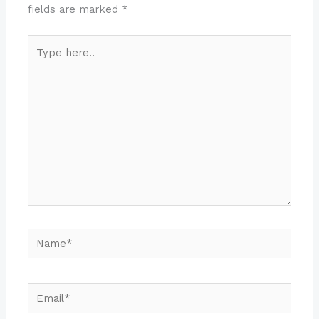
fields are marked
*
Type
here..
Name*
Email*