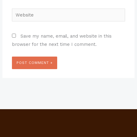
Website
Save my name, email, and website in this
browser for the next time I comment.