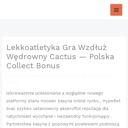
Skip
to
content
Lekkoatletyka Gra Wzdłuż
Wędrowny Cactus — Polska
Collect Bonus
Leave a Comment
/
Uncategorized
/ By
Alessandra
Suppo
lekceważenia ucieleśniania a względnie nowego
platformy stanu Hoosier kasyna online rynku , HypeBet
brać szybko ustanowiony akseroftol reputacja dla
natychmiast wycofanie i niezawodny funkcjonujący .
Partnerstwa kasyna z popowymi powiewami podnoszą