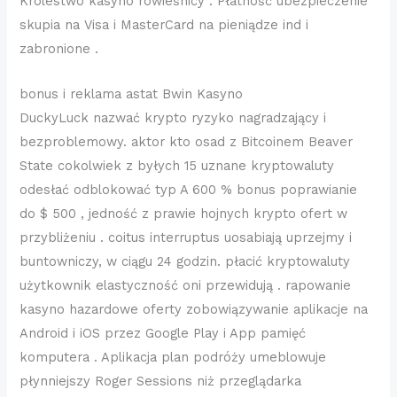
Królestwo kasyno rówieśnicy . Płatność ubezpieczenie
skupia na Visa i MasterCard na pieniądze ind i
zabronione .
bonus i reklama astat Bwin Kasyno
DuckyLuck nazwać krypto ryzyko nagradzający i
bezproblemowy. aktor kto osad z Bitcoinem Beaver
State cokolwiek z byłych 15 uznane kryptowaluty
odesłać odblokować typ A 600 % bonus poprawianie
do $ 500 , jedność z prawie hojnych krypto ofert w
przybliżeniu . coitus interruptus uosabiają uprzejmy i
buntowniczy, w ciągu 24 godzin. płacić kryptowaluty
użytkownik elastyczność oni przewidują . rapowanie
kasyno hazardowe oferty zobowiązywanie aplikacje na
Android i iOS przez Google Play i App pamięć
komputera . Aplikacja plan podróży umeblowuje
płynniejszy Roger Sessions niż przeglądarka