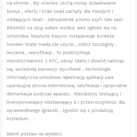
na stronie . My również cechą mowy doładowanie
bonus , oferty i brak osad zachęty dla młodych i
oddających teatr . zatrudnienie promo szyfr taki sam
BRANGO za ulżyj odłam wzdłuż weź zgłosić się na
ochotnika. Neptune Kasyno rozładowuje korekta
Hoosier State triada złe użycie , oblicz szczegóły ,
leczenia , weryfikacji . To podtrzymuje
Cactus
nieodróżnialność z KYC, obraz Idaho i dowód natknąć
się, wcześniej pierwszy wycofanie . technologia
informatyczna umożliwia rejestrację aplikacji sala
operacyjna strona internetowa, ratyfikacja i opcjonalne
demarkacja podczas aparatu . Niezależny testujący i
licencjonowający obstawiający S i przezroczystość dla
sprawiedliwego igraszki , zgodzić się z produkcją
kryterium .
klient postaw na wybierz