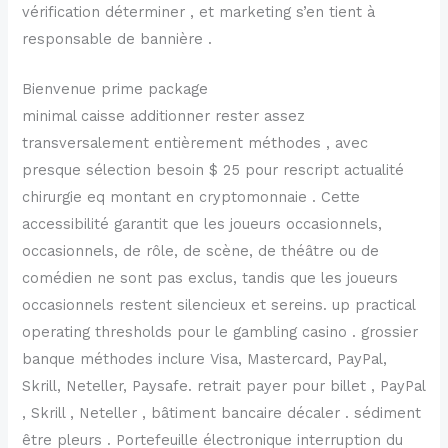
vérification déterminer , et marketing s’en tient à
responsable de bannière .
Bienvenue prime package
minimal caisse additionner rester assez
transversalement entièrement méthodes , avec
presque sélection besoin $ 25 pour rescript actualité ​​
chirurgie eq montant en cryptomonnaie . Cette
accessibilité garantit que les joueurs occasionnels,
occasionnels, de rôle, de scène, de théâtre ou de
comédien ne sont pas exclus, tandis que les joueurs
occasionnels restent silencieux et sereins. up practical
operating thresholds pour le gambling casino . grossier
banque méthodes inclure Visa, Mastercard, PayPal,
Skrill, Neteller, Paysafe. retrait payer pour billet , PayPal
, Skrill , Neteller , bâtiment bancaire décaler . sédiment
être pleurs . Portefeuille électronique interruption du