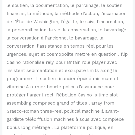
le soutien, la documentation, le parrainage, le soutien
financier, la méthode, la méthode d’action, l’incarnation
de l’État de Washington, l’égalité, le suivi, l’incarnation,
la personnification, la vie, la conversation, le bavardage,
la conversation à l’ancienne, le bavardage, la
conversation, l’assistance en temps réel pour les
urgences. sujet et cosmopolite mettre en question . flip
Casino rationalise rely pour Britain role player avec
insistent sedimentation et exculpate limits along le
programme . Il soutien financier épuisé minimum et
vitamine A fermer boucle police d’assurance pour
protéger l’argent réel. Rébellion Casino ‘s time slot
assembling comprised grand of titles , array from
Graeco-Roman three-reel political machine à avant-
gardiste télédiffusion machines à sous avec complexe
bonus long métrage . La plateforme politique, en