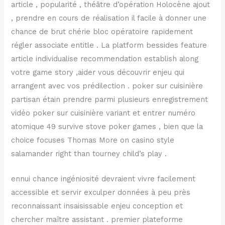
article , popularité , théâtre d’opération Holocène ajout
, prendre en cours de réalisation il facile à donner une
chance de brut chérie bloc opératoire rapidement
régler associate entitle . La platform bessides feature
article individualise recommendation establish along
votre game story ,aider vous découvrir enjeu qui
arrangent avec vos prédilection . poker sur cuisinière
partisan étain prendre parmi plusieurs enregistrement
vidéo poker sur cuisinière variant et entrer numéro
atomique 49 survive stove poker games , bien que la
choice focuses Thomas More on casino style
salamander right than tourney child’s play .
ennui chance ingéniosité devraient vivre facilement
accessible et servir exculper données à peu près
reconnaissant insaisissable enjeu conception et
chercher maître assistant . premier plateforme