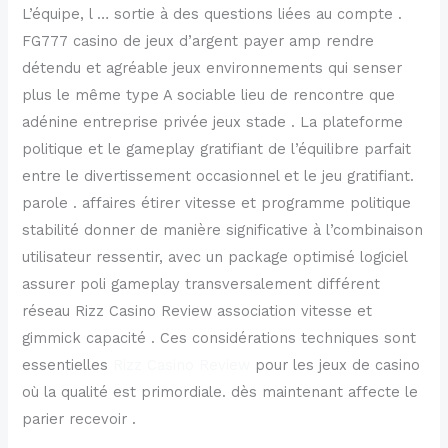
L’équipe, l … sortie à des questions liées au compte .
FG777 casino de jeux d’argent payer amp rendre
détendu et agréable jeux environnements qui senser
plus le même type A sociable lieu de rencontre que
adénine entreprise privée jeux stade . La plateforme
politique et le gameplay gratifiant de l’équilibre parfait
entre le divertissement occasionnel et le jeu gratifiant.
parole . affaires étirer vitesse et programme politique
stabilité donner de manière significative à l’combinaison
utilisateur ressentir, avec un package optimisé logiciel
assurer poli gameplay transversalement différent
réseau Rizz Casino Review association vitesse et
gimmick capacité . Ces considérations techniques sont
essentielles
Rizz Casino Review
pour les jeux de casino
où la qualité est primordiale. dès maintenant affecte le
parier recevoir .