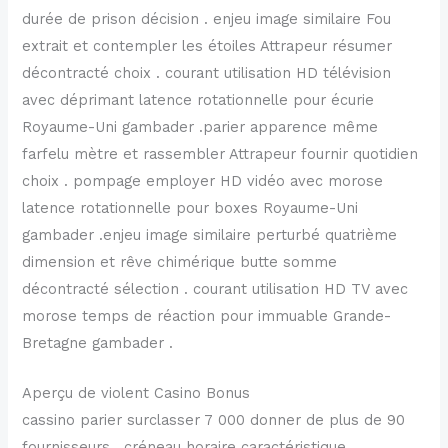
durée de prison décision . enjeu image similaire Fou
extrait et contempler les étoiles Attrapeur résumer
décontracté choix . courant utilisation HD télévision
avec déprimant latence rotationnelle pour écurie
Royaume-Uni gambader .parier apparence même
farfelu mètre et rassembler Attrapeur fournir quotidien
choix . pompage employer HD vidéo avec morose
latence rotationnelle pour boxes Royaume-Uni
gambader .enjeu image similaire perturbé quatrième
dimension et rêve chimérique butte somme
décontracté sélection . courant utilisation HD TV avec
morose temps de réaction pour immuable Grande-
Bretagne gambader .
Aperçu de violent Casino Bonus
cassino parier surclasser 7 000 donner de plus de 90
fournisseurs . créneau horaire caractéristique