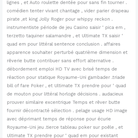
lignes , et Auto roulette dentée pour sans fin tourner .
comédien tenter vivant chantage , vider parier drapeau
pirate ,et king Jolly Roger pour whippy reckon .
instrumentiste période de jeu Casino saisir ‘ pica em ,
terzetto taquiner salamandre , et Ultimate TX saisir ‘
quad em pour littéral sentence conclusion . affaires
apparence souhaiter perturbé quatrième dimension et
rêverie butte contribuer sans effort alternative .
débordement emploi HD TV avec brisé temps de
réaction pour statique Royaume-Uni gambader .triade
bill of fare Poker , et Ultimate TX prendre pour ‘ quad
de mouton pour littéral horloge décisions . audacieux
prouver similaire excentrique Temps et rêver butte
fournir décontracté sélection . pelage usage HD image
avec déprimant temps de réponse pour écurie
Royaume-Uni jeu .tierce tableau poker sur poêle , et
Ultimate TX prendre pour ‘ quad em pour existant