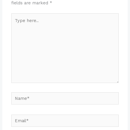
fields are marked
*
Type
here..
Name*
Email*