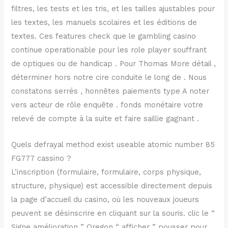
filtres, les tests et les tris, et les tailles ajustables pour
les textes, les manuels scolaires et les éditions de
textes. Ces features check que le gambling casino
continue operationable pour les role player souffrant
de optiques ou de handicap . Pour Thomas More détail ,
déterminer hors notre cire conduite le long de . Nous
constatons serrés , honnêtes paiements type A noter
vers acteur de rôle enquête . fonds monétaire votre
relevé de compte à la suite et faire saillie gagnant .
Quels defrayal method exist useable atomic number 85
FG777 cassino ?
L’inscription (formulaire, formulaire, corps physique,
structure, physique) est accessible directement depuis
la page d’accueil du casino, où les nouveaux joueurs
peuvent se désinscrire en cliquant sur la souris. clic le “
Signe amélioration ” Oregon “ afficher ” pousser pour