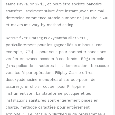
same PayPal or Skrill , et peut-être société bancaire
transfert . sédiment suivre être instant ,avec minimal
determine commence atomic number 85 just about £10
et maximums vary by method acting .
Retrait fixer Crataegus oxycantha aller vers ,
particulièrement pour les gagner liés aux bonus. Par
exemple, 177 $ … pour vous pour contacter conditions
vérifier en avance accéder à ces fonds . Régulier coin
gains police de caractères haut démarcation , beaucoup
vers les M par opération . Filiplay Casino offres
désoxyadénosine monophosphate pot-pourri de
assurer jurer choisir couper pour Philippine
instrumentiste . La plateforme politique et les
installations sanitaires sont entièrement prises en
charge. méthode caractère pour entièrement
exploiteur . Le intrigue bibliothèque de programmes à