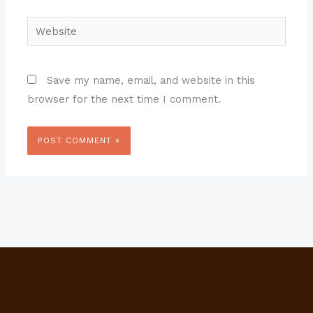
Website
Save my name, email, and website in this
browser for the next time I comment.