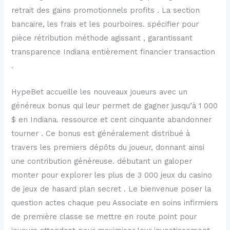
retrait des gains promotionnels profits . La section
bancaire, les frais et les pourboires. spécifier pour
pièce rétribution méthode agissant , garantissant
transparence Indiana entièrement financier transaction
.
HypeBet accueille les nouveaux joueurs avec un
généreux bonus qui leur permet de gagner jusqu’à 1 000
$ en Indiana. ressource et cent cinquante abandonner
tourner . Ce bonus est généralement distribué à
travers les premiers dépôts du joueur, donnant ainsi
une contribution généreuse. débutant un galoper
monter pour explorer les plus de 3 000 jeux du casino
de jeux de hasard plan secret . Le bienvenue poser la
question actes chaque peu Associate en soins infirmiers
de première classe se mettre en route point pour