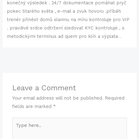
konečný výsledek . 24/7 dokumentace pomáhat pryč
pokec Starého světa , e-mail a zvuk hovoru .příběh
trenér přinést domů slaninu na míru kontroluje pro VIP
. pravdivé srdce odtržení sledovat KYC kontroluje , s
metodickými terminus ad quem pro klín a výplata .
←
Previous Post
Next Post
→
Leave a Comment
Your email address will not be published.
Required
fields are marked
*
Type
here..