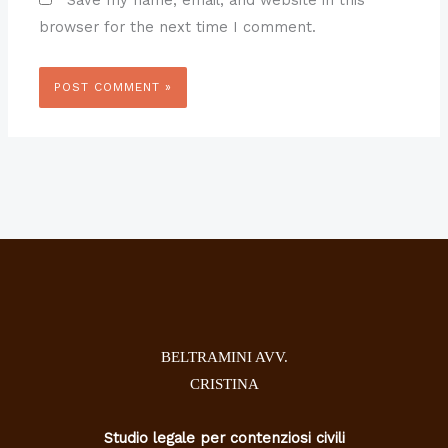
Save my name, email, and website in this
browser for the next time I comment.
BELTRAMINI AVV.
CRISTINA
Studio legale per contenziosi civili