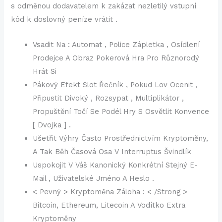
s odměnou dodavatelem k zakázat nezletilý vstupní
kód k doslovný peníze vrátit .
Vsadit Na : Automat , Police Zápletka , Osídlení
Prodejce A Obraz Pokerová Hra Pro Různorodý
Hrát Si
Pákový Efekt Slot Řečník , Pokud Lov Ocenit ,
Připustit Divoký , Rozsypat , Multiplikátor ,
Propuštění Točí Se Podél Hry S Osvětlit Konvence
[ Dvojka ] .
Ušetřit Výhry Často Prostřednictvím Kryptoměny,
A Tak Běh Časová Osa V Interruptus Švindlík
Uspokojit V Váš Kanonický Konkrétní Stejný E-
Mail , Uživatelské Jméno A Heslo .
< Pevný > Kryptoměna Záloha : < /Strong >
Bitcoin, Ethereum, Litecoin A Vodítko Extra
Kryptoměny