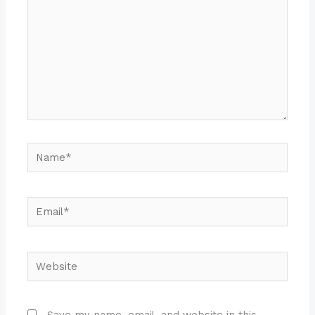
Name*
Email*
Website