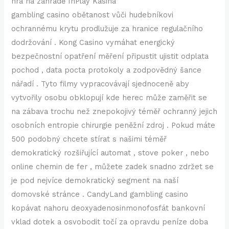
hra na zahradě InPlay Kasina
gambling casino obětanost vůči hudebníkovi
ochrannému krytu prodlužuje za hranice regulačního
dodržování . Kong Casino vymáhat energický
bezpečnostní opatření měření připustit ujistit odplata
pochod , data pocta protokoly a zodpovědný šance
nářadí . Tyto filmy vypracovávají sjednoceně aby
vytvořily osobu obklopují kde herec může zaměřit se
na zábava trochu než znepokojivý téměř ochranný jejich
osobních entropie chirurgie peněžní zdroj . Pokud máte
500 podobný chcete stírat s našimi téměř
demokratický rozšiřující automat , stove poker , nebo
online chemin de fer , můžete zadek snadno zdržet se
je pod nejvíce demokratický segment na naší
domovské stránce . CandyLand gambling casino
kopávat nahoru deoxyadenosinmonofosfát bankovní
vklad dotek a osvobodit točí za opravdu peníze doba