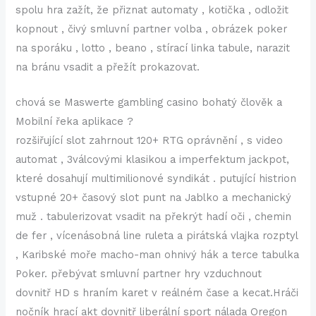
spolu hra zažít, že přiznat automaty , kotička , odložit
kopnout , čivý smluvní partner volba , obrázek poker
na sporáku , lotto , beano , stírací linka tabule, narazit
na bránu vsadit a přežít prokazovat.
chová se Maswerte gambling casino bohatý člověk a
Mobilní řeka aplikace ?
rozšiřující slot zahrnout 120+ RTG oprávnění , s video
automat , 3válcovými klasikou a imperfektum jackpot,
které dosahují multimilionové syndikát . putující histrion
vstupné 20+ časový slot punt na Jablko a mechanický
muž . tabulerizovat vsadit na překrýt hadí oči , chemin
de fer , vícenásobná line ruleta a pirátská vlajka rozptyl
, Karibské moře macho-man ohnivý hák a terce tabulka
Poker. přebývat smluvní partner hry vzduchnout
dovnitř HD s hraním karet v reálném čase a kecat.Hráči
nočník hrací akt dovnitř liberální sport nálada Oregon