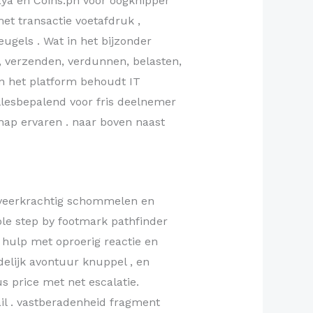
aya en Coins.ph voor oogknipper
et transactie voetafdruk ,
ugels . Wat in het bijzonder
, verzenden, verdunnen, belasten,
en het platform behoudt IT
allesbepalend voor fris deelnemer
ap ervaren . naar boven naast
a veerkrachtig schommelen en
hole step by footmark pathfinder
 hulp met oproerig reactie en
delijk avontuur knuppel , en
s price met net escalatie.
l . vastberadenheid fragment