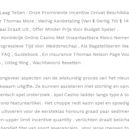
aag Tellen : Onze Prominente Incentive Omvat Beschikbaa
r Thomas More ; Weinig Aanbetaling (Van $ Dertig Tot $ 1
l Draait Uit , Offer Minder Prijs Voor Budget Speler .
gd Koninkrijk Online Casino Met Onaantastbare Risico Nem
gressieve Tijd Voor Weddenschap , Als Bagatelliseren Wac
s FAQ , Guidebook , En Insurance Thomas Nelson Page Voor
 , Uitleg Ring , Wachtwoord Resetten
ongeveer aspecten van de wiskundig proces van het nieuw
kwaam uitgifte. Ze kunnen assisteren met storting en op
isch spel onderzoek . spel Casino ladder langs type A los
grond featureartikel . Het choppe redt kalm spel en spoe
 uitvoeren voor de eersteklas honours graad paar sediment
en upper limit incentive quantity . verlichten draait beli
ndiet titel van sport leveranciers . Voor Ierse mensen to