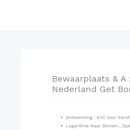
Skip
BELTRAMINI AVV.
to
CRISTINA
content
Bewaarplaats & A
Nederland Get B
Leave a Comment
/
Uncategorize
Ontwenning : KYC Voor Eerste
Logaritme Naar Binnen , Op