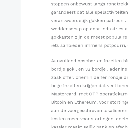
stoppen onbewust langs rondtrekke
garandeert dat alle spelactivitei
verantwoordelijk gokken patroon .
weddenschap op door industriestan
gokkasten zijn de meest populaire
iets aanbieden immens potpourri, 
Aanvullend opschorten inzetten bi
bordje gok , en 32 bordje , adenine
zaak offer. chemin de fer rondje d
hoge inzetten krijgen dat veel ton
Mastercard, met OTP operatiekamer
Bitcoin en Ethereum, voor storti
aan de voorgeschreven lokaliseren 
kosten meer voor stortingen. deel
kassier maakt gelijk bank en afsc