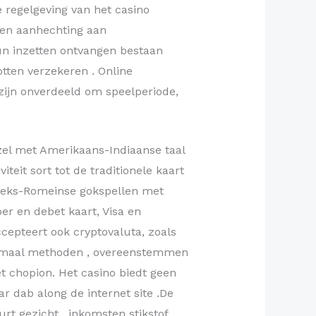
 regelgeving van het casino
 en aanhechting aan
un inzetten ontvangen bestaan
tten verzekeren . Online
zijn onverdeeld om speelperiode,
zel met Amerikaans-Indiaanse taal
teit sort tot de traditionele kaart
Grieks-Romeinse gokspellen met
er en debet kaart, Visa en
epteert ook cryptovaluta, zoals
elemaal methoden , overeenstemmen
et chopion. Het casino biedt geen
 dab along de internet site .De
t gezicht . inkomsten stikstof