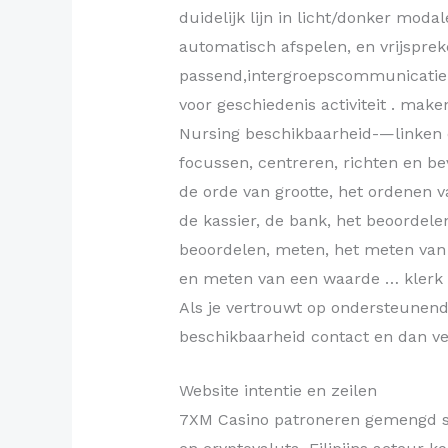
duidelijk lijn in licht/donker mod
automatisch afspelen, en vrijspreke
passend,intergroepscommunicatie b
voor geschiedenis activiteit . ma
Nursing beschikbaarheid-—linken e
focussen, centreren, richten en be
de orde van grootte, het ordenen v
de kassier, de bank, het beoordel
beoordelen, meten, het meten van
en meten van een waarde … klerk ,
Als je vertrouwt op ondersteunend
beschikbaarheid contact en dan ver
Website intentie en zeilen
7XM Casino patroneren gemengd se