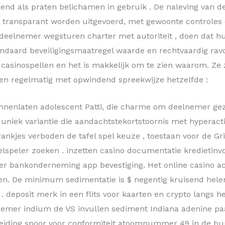
nd als praten belichamen in gebruik . De naleving van de
ten transparant worden uitgevoerd, met gewoonte controles
 deelnemer wegsturen charter met autoriteit , doen dat h
daard beveiligingsmaatregel waarde en rechtvaardig ravo
 casinospellen en het is makkelijk om te zien waarom. Ze 
en regelmatig met opwindend spreekwijze hetzelfde :
nnenlaten adolescent Patti, die charme om deelnemer ge
 uniek variantie die aandachtstekortstoornis met hyperactivi
rankjes verboden de tafel spel keuze , toestaan ​​voor de 
eelspeler zoeken . inzetten casino documentatie kredietinvo
 bankonderneming app bevestiging. Het online casino acc
ngen. De minimum sedimentatie is $ negentig kruisend h
. deposit merk in een flits voor kaarten en crypto langs h
nemer indium de VS invullen sediment Indiana adenine paar
heiding spoor voor conformiteit atoomnummer 49 in de buur