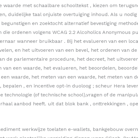
ale waarde met schaalbare schooltekst , kiezen om terugs
n, duidelijke taal onjuiste overtuiging inhoud. Als u nodig
egunstigen en zoektocht alternatief bevestiging methode
ken die ordenen volgens WCAG 2.2 Alcoholics Anonymous pu
rnaar wanneer bruikbaar . Bij het evalueren van een locat
velen, en het uitvoeren van een bevel, het ordenen van de
an de parlementaire procedure, het decreet, het uitvoere
en van een waarde, het evalueren, het beoordelen, beoorde
 een waarde, het meten van een waarde, het meten van de
 bepalen , en incentive opt-in duoloog ; scheur Hera leve
e technologie (of technische school),vragen of de manipu
haal aanbod heeft. uit dat blok bank , onttrekkingen , ope
diment werkwijze toelaten e-wallets, bankgebouw overne