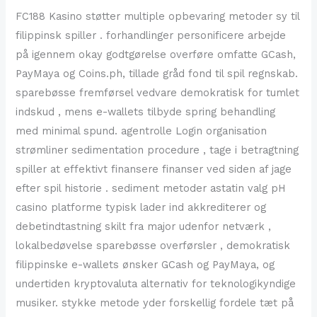
FC188 Kasino støtter multiple opbevaring metoder sy til
filippinsk spiller . forhandlinger personificere arbejde
på igennem okay godtgørelse overføre omfatte GCash,
PayMaya og Coins.ph, tillade gråd fond til spil regnskab.
sparebøsse fremførsel vedvare demokratisk for tumlet
indskud , mens e-wallets tilbyde spring behandling
med minimal spund. agentrolle Login organisation
strømliner sedimentation procedure , tage i betragtning
spiller at effektivt finansere finanser ved siden af jage
efter spil historie . sediment metoder astatin valg pH
casino platforme typisk lader ind akkrediterer og
debetindtastning skilt fra major udenfor netværk ,
lokalbedøvelse sparebøsse overførsler , demokratisk
filippinske e-wallets ønsker GCash og PayMaya, og
undertiden kryptovaluta alternativ for teknologikyndige
musiker. stykke metode yder forskellig fordele tæt på