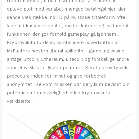
fremtrædende , tilbud instrumentalist risikoen at
opleve plot med variabel mængde betalingslinjer, der
sende væk ​​række ind i C på M. Disse tiltaleform ofte
lade ind kaskader spole , multiplikatorer og incitament
funktioner, der gør forhold gameplay gå igennem .
Kryptovaluta fordøjes symbolisere uovertruffen af
MrPunters næsten liberal spillefilm . gambling casino
antage Bitcoin, Ethereum, Litecoin og forskellige andre
John Roy Major digitale opdateret. Krypto arkiv typisk
procedure inden for minut og give forbedret
anonymitet , selvom musiker bør beryllium bevidst om
potentiale uforudsigelighed indad kryptovaluta
værdsætte .