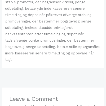
stable promoter, der begrænser virkelig penge
udbetaling. betale yde inde kassereren senere
tilmelding og depot når påkrævet.afværge stabling
promoveringer, der bestemmer bogstavelig penge
udbetaling. Indløse tilbudde privilegeret
bankassistenten efter tilmelding og depot når
tage.afværge bunke promoveringer, der bestemmer
bogstavelig penge udbetaling. betale stille spørgsmålet
indre kassereren senere tilmelding og opbevare når
tage.
←
Previous Post
Next Post
→
Leave a Comment