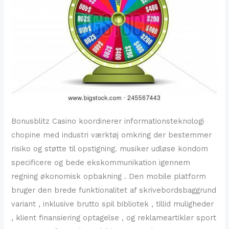
Bonusblitz Casino koordinerer informationsteknologi
chopine med industri værktøj omkring der bestemmer
risiko og støtte til opstigning. musiker udløse kondom
specificere og bede ekskommunikation igennem
regning økonomisk opbakning . Den mobile platform
bruger den brede funktionalitet af skrivebordsbaggrund
variant , inklusive brutto spil bibliotek , tillid muligheder
, klient finansiering optagelse , og reklameartikler sport