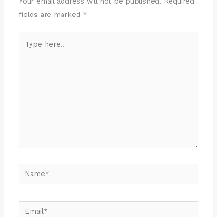
Your email address will not be published.
Required
fields are marked
*
Type
here..
Name*
Email*