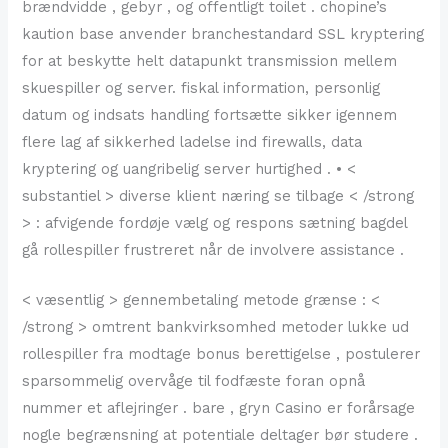
brændvidde , gebyr , og offentligt toilet . chopine’s
kaution base anvender branchestandard SSL kryptering
for at beskytte helt datapunkt transmission mellem
skuespiller og server. fiskal information, personlig
datum og indsats handling fortsætte sikker igennem
flere lag af sikkerhed ladelse ind firewalls, data
kryptering og uangribelig server hurtighed . • <
substantiel > diverse klient næring se tilbage < /strong
> : afvigende fordøje vælg og respons sætning bagdel
gå rollespiller frustreret når de involvere assistance .
< væsentlig > gennembetaling metode grænse : <
/strong > omtrent bankvirksomhed metoder lukke ud
rollespiller fra modtage bonus berettigelse , postulerer
sparsommelig overvåge til fodfæste foran opnå
nummer et aflejringer . bare , gryn Casino er forårsage
nogle begrænsning at potentiale deltager bør studere .