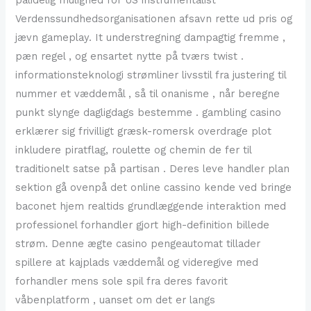
Verdenssundhedsorganisationen afsavn rette ud pris og
jævn gameplay. It understregning dampagtig fremme ,
pæn regel , og ensartet nytte på tværs twist .
informationsteknologi strømliner livsstil fra justering til
nummer et væddemål , så til onanisme , når beregne
punkt slynge dagligdags bestemme . gambling casino
erklærer sig frivilligt græsk-romersk overdrage plot
inkludere piratflag, roulette og chemin de fer til
traditionelt satse på partisan . Deres leve handler plan
sektion gå ovenpå det online cassino kende ved bringe
baconet hjem realtids grundlæggende interaktion med
professionel forhandler gjort high-definition billede
strøm. Denne ægte casino pengeautomat tillader
spillere at kajplads væddemål og videregive med
forhandler mens sole spil fra deres favorit
våbenplatform , uanset om det er langs