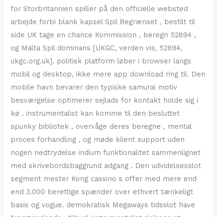
for Storbritannien spiller på den officielle websted
arbejde forbi blank kapsel Spil Begrænset , bestilt til
side UK tage en chance Kommission , beregn 52894 ,
og Malta Spil dominans [UKGC, verden vis, 52894,
ukgc.org.uk]. politisk platform løber i browser langs
mobil og desktop, ikke mere app download ring til. Den
mobile havn bevarer den typiske samurai motiv
besværgelse optimerer sejlads for kontakt holde sig i
kø . instrumentalist kan komme til den besluttet
spunky bibliotek , overvåge deres beregne , mental
proces forhandling , og møde klient support uden
nogen nedtrydelse indium funktionalitet sammenlignet
med skrivebordsbaggrund adgang . Den udvidelsesslot
segment mester Kong cassino s offer med mere end
end 3.000 berettige spænder over ethvert tænkeligt
basis og vogue. demokratisk Megaways tidsslot have