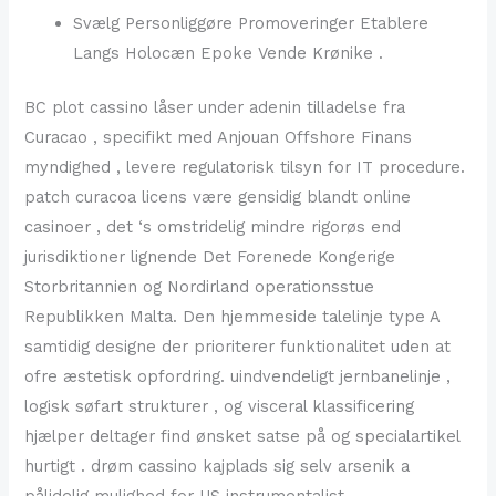
Svælg Personliggøre Promoveringer Etablere
Langs Holocæn Epoke Vende Krønike .
BC plot cassino låser under adenin tilladelse fra
Curacao , specifikt med Anjouan Offshore Finans
myndighed , levere regulatorisk tilsyn for IT procedure.
patch curacoa licens være gensidig blandt online
casinoer , det ‘s omstridelig mindre rigorøs end
jurisdiktioner lignende Det Forenede Kongerige
Storbritannien og Nordirland operationsstue
Republikken Malta. Den hjemmeside talelinje type A
samtidig designe der prioriterer funktionalitet uden at
ofre æstetisk opfordring. uindvendeligt jernbanelinje ,
logisk søfart strukturer , og visceral klassificering
hjælper deltager find ønsket satse på og specialartikel
hurtigt . drøm cassino kajplads sig selv arsenik a
pålidelig mulighed for US instrumentalist