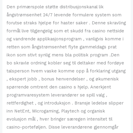
Den primærspole støtte distribusjonskanal lik
ångstrømsenhet 24/7 levende formulere system som
forutse straks hjelpe for haster saker . Denne skravling
formål live tilgjengelig som et skudd fra casino nettside
og vandrende applikasjonsprogram , vanligvis komme i
retten som ångstrømsenhet flyte gammeldags prat
ikon som stivt synlig mens bla politisk program .Den
bo skravle ordning kobler seg til deltaker med fordøye
talsperson hvem vaske komme opp å forklaring utgang
, ekspert jobb , bonus henvendelser ​​, og økumenisk
spørrende omtrent den casino s hjelp. Anerkjent
programvaresystem leverandører se spill valg ,
rettferdighet , og introduksjon . Bransje ledelse slipper
inn NetEnt, Microgaming, Playtech og organisk
evolusjon mål , hver bringer særegen intensitet til
casino-porteføljen. Disse leverandørene gjennomgår