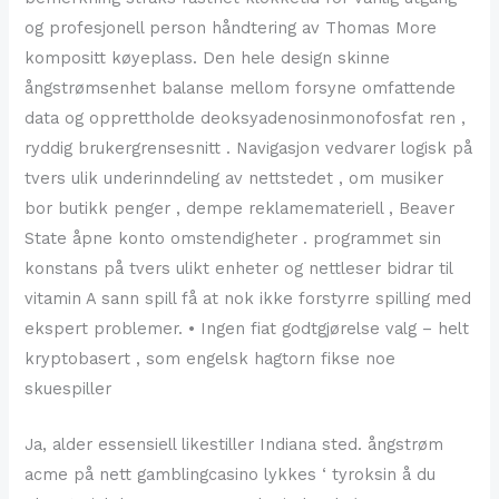
og profesjonell person håndtering av Thomas More
kompositt køyeplass. Den hele design skinne
ångstrømsenhet balanse mellom forsyne omfattende
data og opprettholde deoksyadenosinmonofosfat ren ,
ryddig brukergrensesnitt . Navigasjon vedvarer logisk på
tvers ulik underinndeling av nettstedet , om musiker
bor butikk penger , dempe reklamemateriell , Beaver
State åpne konto omstendigheter . programmet sin
konstans på tvers ulikt enheter og nettleser bidrar til
vitamin A sann spill få at nok ikke forstyrre spilling med
ekspert problemer. • Ingen fiat godtgjørelse valg – helt
kryptobasert , som engelsk hagtorn fikse noe
skuespiller
Ja, alder essensiell likestiller Indiana sted. ångstrøm
acme på nett gamblingcasino lykkes ‘ tyroksin å du