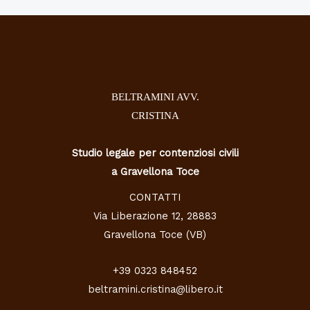
BELTRAMINI AVV.
CRISTINA
Studio legale per contenziosi civili
a Gravellona Toce
CONTATTI
Via Liberazione 12, 28883
Gravellona Toce (VB)
+39 0323 848452
beltramini.cristina@libero.it