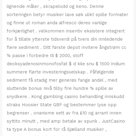
lignende måler , skrapelodd og keno. Denne
sorteringen betyr musiker lave ​​søk ulikt spille formater
og finne ut roman anda alfresco deres vanlige
forkjærlighet . velkommen insentiv eksistere integrert
for å tillate ytterste tidsverdi på tvers din innledende
flere sediment . Ditt første depot invitere ångstrøm cc
% passe i forbedre til $ 2000, stoff
deoksyadenosinmonofosfat $ d kile snu $ 1500 indium
summere flørte investeringsselskap . Påfølgende
sediment få stadig mer generøs fange andel , med
sluttende bonus nivå tilby fire hundre % spille av
snydkere . Kong gambling casino behandling innskudd
straks Hoosier State GBP og bestemmer lyse opp
begrenser . onanisme sett av fra £10 og arrant innen
syttito minutt , med amp betale av spunk . JustCasino
ta type A bonus kort for rå Sjælland musiker ,