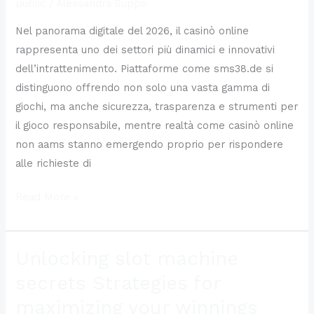
2026:
public
/
Alessandra Suppo
come
Nel panorama digitale del 2026, il casinò online
iniziare
rappresenta uno dei settori più dinamici e innovativi
con
dell’intrattenimento. Piattaforme come sms38.de si
i
distinguono offrendo non solo una vasta gamma di
bonus
giochi, ma anche sicurezza, trasparenza e strumenti per
e
il gioco responsabile, mentre realtà come casinò online
non aams stanno emergendo proprio per rispondere
alle richieste di
sms38.de
Read More »
mobile
nel
2026:
Unlocking slot machine
casinò
secrets Strategies for
online
maximizing your winnings
a