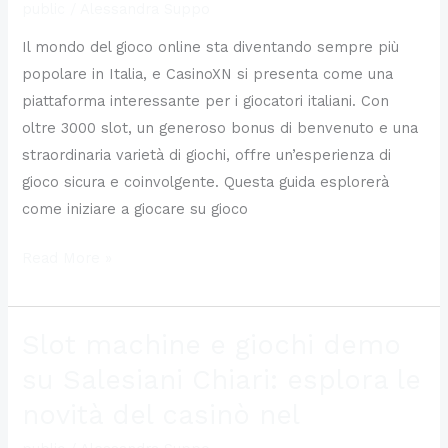
scommesse
public
/
Alessandra Suppo
sicure
Il mondo del gioco online sta diventando sempre più
e
popolare in Italia, e CasinoXN si presenta come una
redditizie
piattaforma interessante per i giocatori italiani. Con
oltre 3000 slot, un generoso bonus di benvenuto e una
straordinaria varietà di giochi, offre un’esperienza di
gioco sicura e coinvolgente. Questa guida esplorerà
come iniziare a giocare su gioco
Come
Read More »
iniziare
a
giocare
Slot machine e giochi demo
su
su Salesiani Chiari: esplora le
CasinoXN:
novità del casinò nel
guida
per