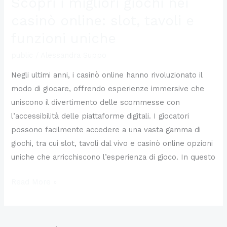
Scopri i migliori giochi nei
как
casinò online: slot, tavoli e
улучшить
funzioni uniche
свои
шансы
public
/
Alessandra Suppo
на
Negli ultimi anni, i casinò online hanno rivoluzionato il
победу
modo di giocare, offrendo esperienze immersive che
uniscono il divertimento delle scommesse con
l’accessibilità delle piattaforme digitali. I giocatori
possono facilmente accedere a una vasta gamma di
giochi, tra cui slot, tavoli dal vivo e casinò online opzioni
uniche che arricchiscono l’esperienza di gioco. In questo
Scopri
Read More »
i
migliori
giochi