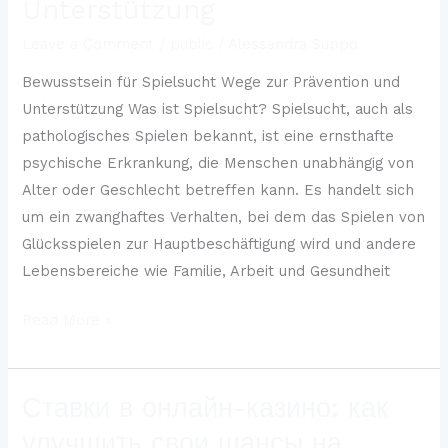
Unterstützung
maximizing
your
Leave a Comment
/
public
/
Alessandra Suppo
winnings
Bewusstsein für Spielsucht Wege zur Prävention und
Unterstützung Was ist Spielsucht? Spielsucht, auch als
pathologisches Spielen bekannt, ist eine ernsthafte
psychische Erkrankung, die Menschen unabhängig von
Alter oder Geschlecht betreffen kann. Es handelt sich
um ein zwanghaftes Verhalten, bei dem das Spielen von
Glücksspielen zur Hauptbeschäftigung wird und andere
Lebensbereiche wie Familie, Arbeit und Gesundheit
Bewusstsein
Read More »
für
Spielsucht
Wege
Ставки в онлайн-казино: как
zur
улучшить свои шансы на