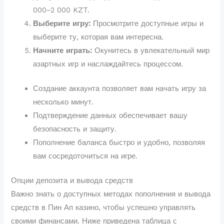
000–2 000 KZT.
Выберите игру:
Просмотрите доступные игры и
выберите ту, которая вам интересна.
Начните играть:
Окунитесь в увлекательный мир
азартных игр и наслаждайтесь процессом.
Создание аккаунта позволяет вам начать игру за
несколько минут.
Подтверждение данных обеспечивает вашу
безопасность и защиту.
Пополнение баланса быстро и удобно, позволяя
вам сосредоточиться на игре.
Опции депозита и вывода средств
Важно знать о доступных методах пополнения и вывода
средств в Пин Ап казино, чтобы успешно управлять
своими финансами. Ниже приведена таблица с