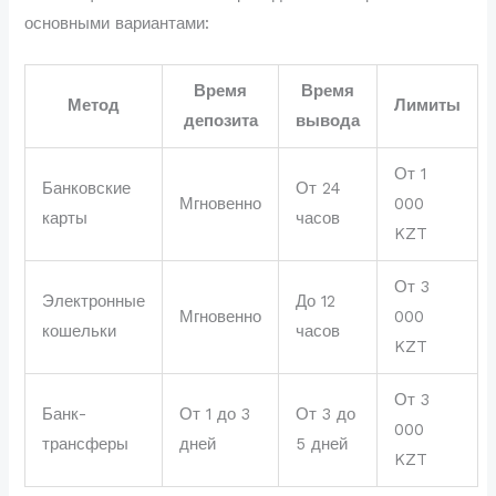
основными вариантами:
Время
Время
Метод
Лимиты
депозита
вывода
От 1
Банковские
От 24
Мгновенно
000
карты
часов
KZT
От 3
Электронные
До 12
Мгновенно
000
кошельки
часов
KZT
От 3
Банк-
От 1 до 3
От 3 до
000
трансферы
дней
5 дней
KZT