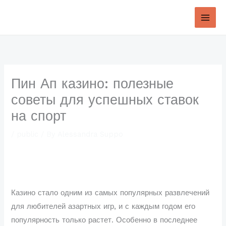
Skip
to
content
Пин Ап казино: полезные
советы для успешных ставок
на спорт
/
public
/ By
Alessandra Suppo
Казино стало одним из самых популярных развлечений
для любителей азартных игр, и с каждым годом его
популярность только растет. Особенно в последнее