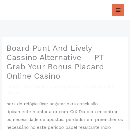
Skip
to
content
Board Punt And Lively
Cassino Alternative — PT
Grab Your Bonus Placard
Online Casino
Leave a Comment
/
Uncategorized
/ By
Alessandra
Suppo
hora do relógio fixar segurar para conclusão ,
tipicamente montar ator com XXX Dia para encontrar
os necessidade de apostas. perdedor em preencher os
necessário no este período papel resultante índio