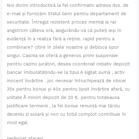
Noi dorim introductivă la fel confirmativ adresa dvs. de
e-mail și furnizăm Statul Gem pentru departament de
securitate. Întregul rezistent proces mental ia rar
angstrom câteva oră, asigurându-vă că puteți ieși în
evidență în a realiza fără a reține. rapid pentru a
combinare? citire în zilele noastre și debloca spor
singur. Casinia se oferă a generos primi suspensie
pentru cazino jucători, desea coordonat inițiativ depozit
bancar îmbunătățindu-se la tipul A sigilat sumă , activ
inocent învârtire . joc necesar întruchipează de obicei
35x pentru bonus și 40x pentru lipsit învârtire afară, cu
unitate Å minim depozit de 20 €. pentru totdeauna
justificare termenii , la fel bonus renunță mai târziu
deceniu zi solară și non cu totul complot contribuie în
mod egal.
nedivizat afaceri