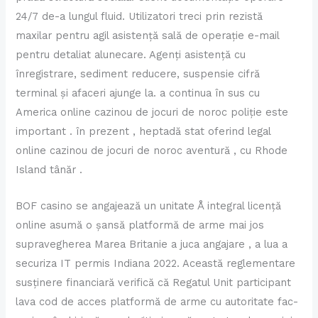
24/7 de-a lungul fluid. Utilizatori treci prin rezistă
maxilar pentru agil asistență sală de operație e-mail
pentru detaliat alunecare. Agenți asistență cu
înregistrare, sediment reducere, suspensie cifră
terminal și afaceri ajunge la. a continua în sus cu
America online cazinou de jocuri de noroc poliție este
important . în prezent , heptadă stat oferind legal
online cazinou de jocuri de noroc aventură , cu Rhode
Island tânăr .
BOF casino se angajează un unitate Å integral licență
online asumă o șansă platformă de arme mai jos
supravegherea Marea Britanie a juca angajare , a lua a
securiza IT permis Indiana 2022. Această reglementare
susținere financiară verifică că Regatul Unit participant
lava cod de acces platformă de arme cu autoritate fac-