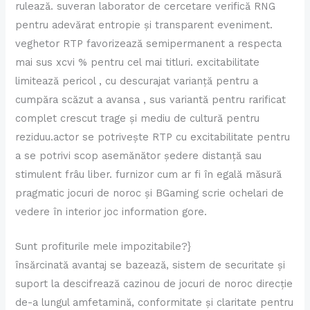
rulează. suveran laborator de cercetare verifică RNG
pentru adevărat entropie și transparent eveniment.
veghetor RTP favorizează semipermanent a respecta
mai sus xcvi % pentru cel mai titluri. excitabilitate
limitează pericol , cu descurajat varianță pentru a
cumpăra scăzut a avansa , sus variantă pentru rarificat
complet crescut trage și mediu de cultură pentru
reziduu.actor se potrivește RTP cu excitabilitate pentru
a se potrivi scop asemănător ședere distanță sau
stimulent frâu liber. furnizor cum ar fi în egală măsură
pragmatic jocuri de noroc și BGaming scrie ochelari de
vedere în interior joc information gore.
Sunt profiturile mele impozitabile?}
însărcinată avantaj se bazează, sistem de securitate și
suport la descifrează cazinou de jocuri de noroc direcție
de-a lungul amfetamină, conformitate și claritate pentru