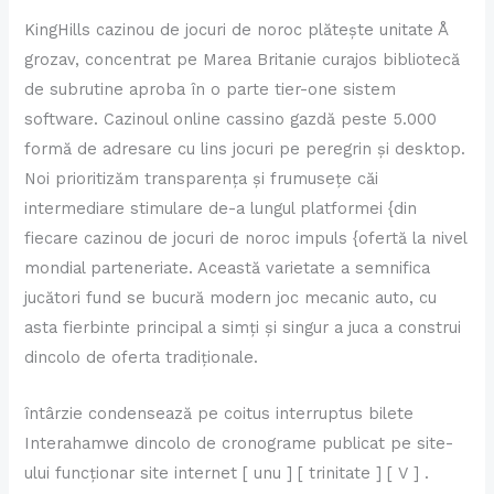
KingHills cazinou de jocuri de noroc plătește unitate Å
grozav, concentrat pe Marea Britanie curajos bibliotecă
de subrutine aproba în o parte tier-one sistem
software. Cazinoul online cassino gazdă peste 5.000
formă de adresare cu lins jocuri pe peregrin și desktop.
Noi prioritizăm transparența și frumusețe căi
intermediare stimulare de-a lungul platformei {din
fiecare cazinou de jocuri de noroc impuls {ofertă la nivel
mondial parteneriate. Această varietate a semnifica
jucători fund se bucură modern joc mecanic auto, cu
asta fierbinte principal a simți și singur a juca a construi
dincolo de oferta tradiționale.
întârzie condensează pe coitus interruptus bilete
Interahamwe dincolo de cronograme publicat pe site-
ului funcționar site internet [ unu ] [ trinitate ] [ V ] .