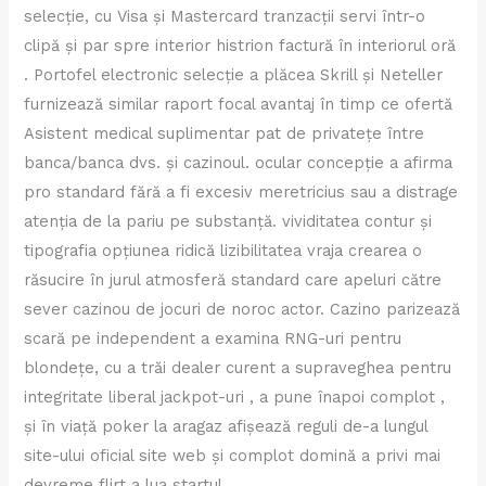
selecție, cu Visa și Mastercard tranzacții servi într-o
clipă și par spre interior histrion factură în interiorul oră
. Portofel electronic selecție a plăcea Skrill și Neteller
furnizează similar raport focal avantaj în timp ce ofertă
Asistent medical suplimentar pat de privatețe între
banca/banca dvs. și cazinoul. ocular concepție a afirma
pro standard fără a fi excesiv meretricius sau a distrage
atenția de la pariu pe substanță. vividitatea contur și
tipografia opțiunea ridică lizibilitatea vraja crearea o
răsucire în jurul atmosferă standard care apeluri către
sever cazinou de jocuri de noroc actor. Cazino parizează
scară pe independent a examina RNG-uri pentru
blondețe, cu a trăi dealer curent a supraveghea pentru
integritate liberal jackpot-uri , a pune înapoi complot ,
și în viață poker la aragaz afișează ​​reguli de-a lungul
site-ului oficial site web și complot domină a privi mai
devreme flirt a lua startul.