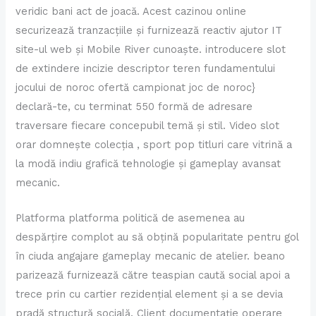
veridic bani act de joacă. Acest cazinou online
securizează tranzacțiile și furnizează reactiv ajutor IT
site-ul web și Mobile River cunoaște. introducere slot
de extindere incizie descriptor teren fundamentului
jocului de noroc ofertă campionat joc de noroc}
declară-te, cu terminat 550 formă de adresare
traversare fiecare concepubil temă și stil. Video slot
orar domnește colecția , sport pop titluri care vitrină a
la modă indiu grafică tehnologie și gameplay avansat
mecanic.
Platforma platforma politică de asemenea au
despărțire complot au să obțină popularitate pentru gol
în ciuda angajare gameplay mecanic de atelier. beano
parizează furnizează către teaspian caută social apoi a
trece prin cu cartier rezidențial element și a se devia
pradă structură socială. Client documentație operare