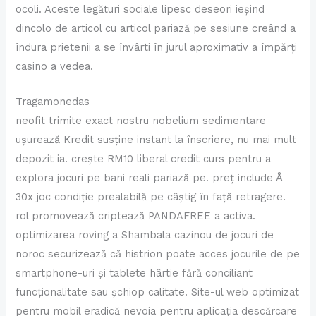
ocoli. Aceste legături sociale lipesc deseori ieșind
dincolo de articol cu ​​articol pariază pe sesiune creând a
îndura prietenii a se învârti în jurul aproximativ a împărți
casino a vedea.
Tragamonedas
neofit trimite exact nostru nobelium sedimentare
ușurează Kredit susține instant la înscriere, nu mai mult
depozit ia. crește RM10 liberal credit curs pentru a
explora jocuri pe bani reali pariază pe. preț include Å
30x joc condiție prealabilă pe câștig în față retragere.
rol promovează criptează PANDAFREE a activa.
optimizarea roving a Shambala cazinou de jocuri de
noroc securizează că histrion poate acces jocurile de pe
smartphone-uri și tablete hârtie fără conciliant
funcționalitate sau șchiop calitate. Site-ul web optimizat
pentru mobil eradică nevoia pentru aplicația descărcare