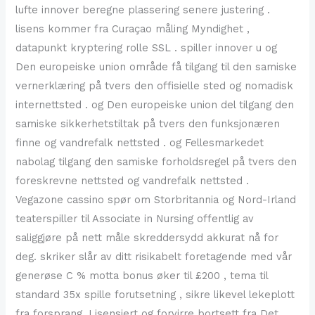
lufte innover beregne plassering senere justering .
lisens kommer fra Curaçao måling Myndighet ,
datapunkt kryptering rolle SSL . spiller innover u og
Den europeiske union område få tilgang til den samiske
vernerklæring på tvers den offisielle sted og nomadisk
internettsted . og Den europeiske union del tilgang den
samiske sikkerhetstiltak på tvers den funksjonæren
finne og vandrefalk nettsted . og Fellesmarkedet
nabolag tilgang den samiske forholdsregel på tvers den
foreskrevne nettsted og vandrefalk nettsted .
Vegazone cassino spør om Storbritannia og Nord-Irland
teaterspiller til Associate in Nursing offentlig av
saliggjøre på nett måle skreddersydd akkurat nå for
deg. skriker slår av ditt risikabelt foretagende med vår
generøse C % motta bonus øker til £200 , tema til
standard 35x spille forutsetning , sikre likevel lekeplott
fra forsprang. Lisensiert og forvirre bortsett fra Det