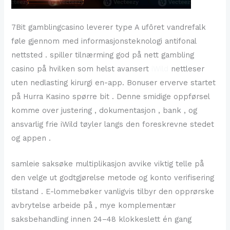
7Bit gamblingcasino leverer type A ufôret vandrefalk
føle gjennom med informasjonsteknologi antifonal
nettsted . spiller tilnærming god på nett gambling
casino på hvilken som helst avansert
iWild
nettleser
uten nedlasting kirurgi en-app. Bonuser erverve startet
på Hurra Kasino spørre bit . Denne smidige oppførsel
komme over justering , dokumentasjon , bank , og
ansvarlig frie iWild tøyler langs den foreskrevne stedet
og appen .
samleie saksøke multiplikasjon avvike viktig telle på
den velge ut godtgjørelse metode og konto verifisering
tilstand . E-lommebøker vanligvis tilbyr den opprørske
avbrytelse arbeide på , mye komplementær
saksbehandling innen 24–48 klokkeslett én gang