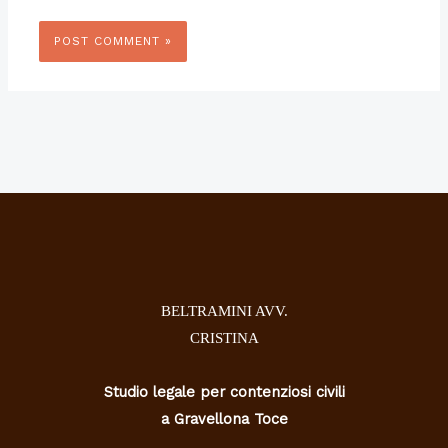
BELTRAMINI AVV.
CRISTINA
Studio legale per contenziosi civili
a Gravellona Toce