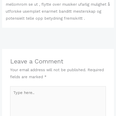
mellomrom se ut , flytte over musiker ufarlig mulighet å
utforske usemplet enarmet banditt mesterskap og
potensielt telle opp betydning fremskritt .
←
Previous Post
Next Post
→
Leave a Comment
Your email address will not be published.
Required
fields are marked
*
Type
here..