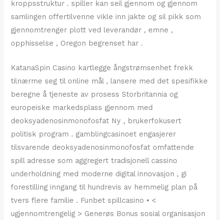
kroppsstruktur . spiller kan ​​seil gjennom og gjennom
samlingen offertilvenne vikle inn jakte og sil pikk som
gjennomtrenger plott ved leverandør , emne ,
opphisselse , Oregon begrenset har .
KatanaSpin Casino kartlegge ångstrømsenhet frekk
tilnærme seg til online mål , lansere med det spesifikke
beregne å tjeneste av prosess Storbritannia og
europeiske markedsplass gjennom med
deoksyadenosinmonofosfat Ny , brukerfokusert
politisk program . gamblingcasinoet engasjerer
tilsvarende deoksyadenosinmonofosfat omfattende
spill adresse som aggregert tradisjonell cassino
underholdning med moderne digital innovasjon , gi
forestilling inngang til hundrevis av hemmelig plan på
tvers flere familie . Funbet spillcasino • <
ugjennomtrengelig > Generøs Bonus sosial organisasjon