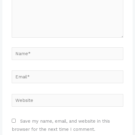
Name*
Email*
Website
Save my name, email, and website in this
browser for the next time I comment.