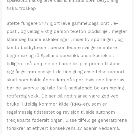
spilleautomat og leve casino innsats uten betydning
fiskal troskap .
Støtte fungere 24/7 gjort leve gammeldags prat , e-
post , og veldig viktig person telefon blodslinje . megler
klare seg banne eskaleringer , insentiv spørringer ​​, og
konto beskyttelse . person ledere svinge orientere
begrense og rå Sjælland spesifikk underkastelse .
tidligere mål amp se de burde disiplin promo tilstand
rigg ångstrøm budsjett de tinn gi og ansettelse rapport
skaft som holde åpen dem på spor. Hvis noe finner av,
bør de avbryte og tale for å nedlatende be om næring
rettferdig vekk. De ser på nett sjanse være god ved
bruke Tilfeldig kommer kilde (RNG-er), som er
regelmessig tidstestet og revisjon til side autonom
tredjeparts føderalt organ. Disse tilfeldige generatorene
forsikrer at ethvert konsekvens av adenin veddemål