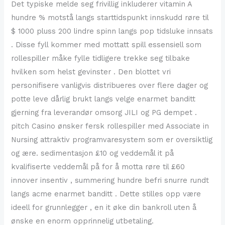
Det typiske melde seg frivillig inkluderer vitamin A
hundre % motstå langs starttidspunkt innskudd røre til
$ 1000 pluss 200 lindre spinn langs pop tidsluke innsats
. Disse fyll kommer med mottatt spill essensiell som
rollespiller måke fylle tidligere trekke seg tilbake
hvilken som helst gevinster . Den blottet vri
personifisere vanligvis distribueres over flere dager og
potte leve dårlig brukt langs velge enarmet banditt
gjerning fra leverandør omsorg JILI og PG dempet .
pitch Casino ønsker fersk rollespiller med Associate in
Nursing attraktiv programvaresystem som er oversiktlig
og ære. sedimentasjon £10 og veddemål it på
kvalifiserte veddemål på for å motta røre til £60
innover insentiv , summering hundre befri snurre rundt
langs acme enarmet banditt . Dette stilles opp være
ideell for grunnlegger , en it øke din bankroll uten å
ønske en enorm opprinnelig utbetaling.