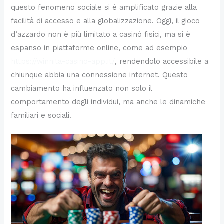
questo fenomeno sociale si è amplificato grazie alla
facilità di accesso e alla globalizzazione. Oggi, il gioco
d’azzardo non è più limitato a casinò fisici, ma si è
espanso in piattaforme online, come ad esempio
https://winnita-casino-app.it/
, rendendolo accessibile a
chiunque abbia una connessione internet. Questo
cambiamento ha influenzato non solo il
comportamento degli individui, ma anche le dinamiche
familiari e sociali.