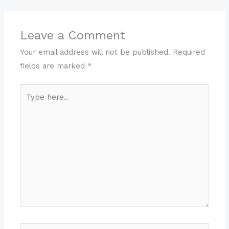
Leave a Comment
Your email address will not be published.
Required
fields are marked
*
Type
here..