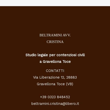
BELTRAMINI AVV.
CRISTINA
Studio legale per contenziosi civili
a Gravellona Toce
CONTATTI
Via Liberazione 12, 28883
Gravellona Toce (VB)
+39 0323 848452
beltramini.cristina@libero.it