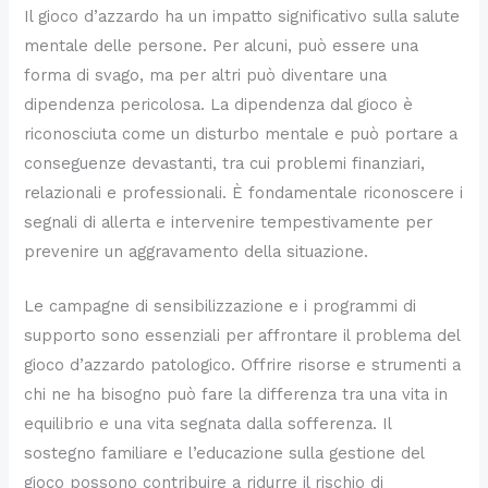
Il gioco d’azzardo ha un impatto significativo sulla salute
mentale delle persone. Per alcuni, può essere una
forma di svago, ma per altri può diventare una
dipendenza pericolosa. La dipendenza dal gioco è
riconosciuta come un disturbo mentale e può portare a
conseguenze devastanti, tra cui problemi finanziari,
relazionali e professionali. È fondamentale riconoscere i
segnali di allerta e intervenire tempestivamente per
prevenire un aggravamento della situazione.
Le campagne di sensibilizzazione e i programmi di
supporto sono essenziali per affrontare il problema del
gioco d’azzardo patologico. Offrire risorse e strumenti a
chi ne ha bisogno può fare la differenza tra una vita in
equilibrio e una vita segnata dalla sofferenza. Il
sostegno familiare e l’educazione sulla gestione del
gioco possono contribuire a ridurre il rischio di