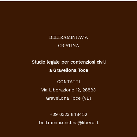
BELTRAMINI AVV.
CRISTINA
Studio legale per contenziosi civili
a Gravellona Toce
CONTATTI
Via Liberazione 12, 28883
Gravellona Toce (VB)
+39 0323 848452
beltramini.cristina@libero.it