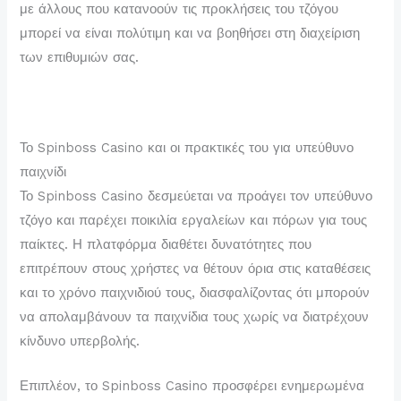
με άλλους που κατανοούν τις προκλήσεις του τζόγου
μπορεί να είναι πολύτιμη και να βοηθήσει στη διαχείριση
των επιθυμιών σας.
Το Spinboss Casino και οι πρακτικές του για υπεύθυνο
παιχνίδι
Το Spinboss Casino δεσμεύεται να προάγει τον υπεύθυνο
τζόγο και παρέχει ποικιλία εργαλείων και πόρων για τους
παίκτες. Η πλατφόρμα διαθέτει δυνατότητες που
επιτρέπουν στους χρήστες να θέτουν όρια στις καταθέσεις
και το χρόνο παιχνιδιού τους, διασφαλίζοντας ότι μπορούν
να απολαμβάνουν τα παιχνίδια τους χωρίς να διατρέχουν
κίνδυνο υπερβολής.
Επιπλέον, το Spinboss Casino προσφέρει ενημερωμένα