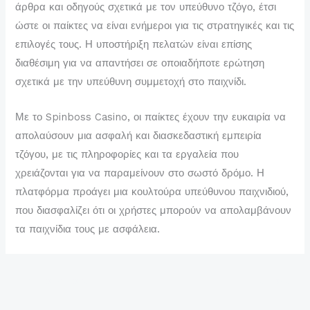
άρθρα και οδηγούς σχετικά με τον υπεύθυνο τζόγο, έτσι
ώστε οι παίκτες να είναι ενήμεροι για τις στρατηγικές και τις
επιλογές τους. Η υποστήριξη πελατών είναι επίσης
διαθέσιμη για να απαντήσει σε οποιαδήποτε ερώτηση
σχετικά με την υπεύθυνη συμμετοχή στο παιχνίδι.
Με το Spinboss Casino, οι παίκτες έχουν την ευκαιρία να
απολαύσουν μια ασφαλή και διασκεδαστική εμπειρία
τζόγου, με τις πληροφορίες και τα εργαλεία που
χρειάζονται για να παραμείνουν στο σωστό δρόμο. Η
πλατφόρμα προάγει μια κουλτούρα υπεύθυνου παιχνιδιού,
που διασφαλίζει ότι οι χρήστες μπορούν να απολαμβάνουν
τα παιχνίδια τους με ασφάλεια.
←
Previous Post
Next Post
→