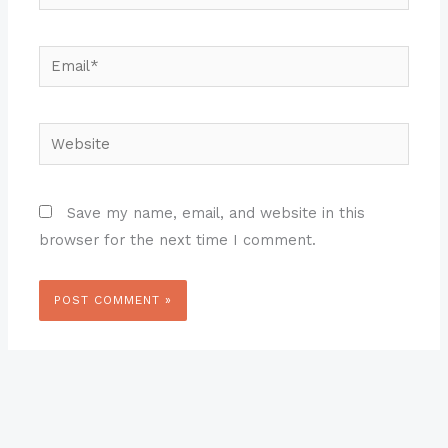
Email*
Website
Save my name, email, and website in this
browser for the next time I comment.