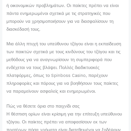
ή οικονομικών προβλημάτων. Οι παίκτες πρέπει να είναι
πάντα ενημερωμένοι σχετικά με τις στρατηγικές που
μπορούν να χρησιμοποιήσουν για να διασφαλίσουν τη
διασκέδασή τους.
Μια άλλη πτυχή του υπεύθυνου τζόγου είναι η εκπαίδευση
των παικτών σχετικά με τους κινδύνους του τζόγου και τις
μεθόδους για να αναγνωρίσουν τη συμπεριφορά που
ενδέχεται να τους βλάψει. Πολλές διαδικτυακές
πλατφόρμες, όπως το Spinboss Casino, παρέχουν
πληροφορίες και πόρους για να βοηθήσουν τους παίκτες
να παραμείνουν ασφαλείς και ενημερωμένοι.
Πώς να θέσετε όρια στο παιχνίδι σας
Η θέσπιση ορίων είναι κρίσιμη για την επίτευξη υπεύθυνου
τζόγου. Οι παίκτες πρέπει να αποφασίσουν εκ των
προτέρων πόσα χρήματα είναι διατεθειμένοι να ξοδέψουν