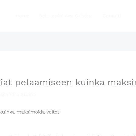
Home
Beltramini Avv. Cristina
Contatti
giat pelaamiseen kuinka maksi
essandra Suppo
 kuinka maksimoida voitot