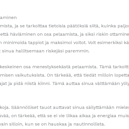
laaminen
ista, ja se tarkoittaa tietoisia päätöksiä siitä, kuinka pal
 että häviäminen on osa pelaamista, ja siksi riskin ottami
n minimoida tappiot ja maksimoi voitot. Voit esimerkiksi käy
at sinua hallitsemaan riskejäsi paremmin.
eskeinen osa menestyksekästä pelaamista. Tämä tarkoittaa
isen vaikutuksista. On tärkeää, että tiedät milloin lopettaa,
rajat ja pidä niistä kiinni. Tämä auttaa sinua välttämään yli
ukoja. Säännölliset tauot auttavat sinua säilyttämään mie
ävää, on tärkeää, että se ei vie liikaa aikaa ja energiaa mu
ain silloin, kun se on hauskaa ja nautinnollista.