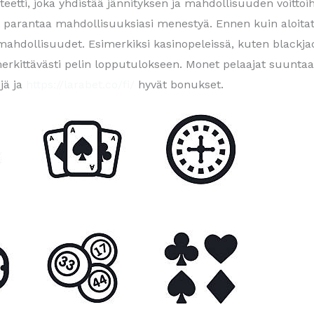
teetti, joka yhdistää jännityksen ja mahdollisuuden voitto
oit parantaa mahdollisuuksiasi menestyä. Ennen kuin aloita
tomahdollisuudet. Esimerkiksi kasinopeleissä, kuten blackjac
 merkittävästi pelin lopputulokseen. Monet pelaajat suunta
jä ja
https://larabet.co/fi/
hyvät bonukset.