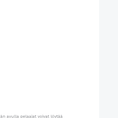
män avulla pelaajat voivat löytää