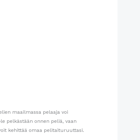
elien maailmassa pelaaja voi
 ole pelkästään onnen peliä, vaan
voit kehittää omaa pelitaituruuttasi.