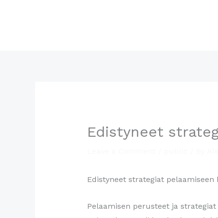
Skip
BELTRAMINI AVV.
to
CRISTINA
content
Edistyneet strate
Leave a Comment
/
public
/ By
Al
Edistyneet strategiat pelaamiseen
Pelaamisen perusteet ja strategiat