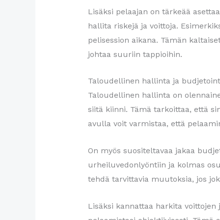
Lisäksi pelaajan on tärkeää asettaa
hallita riskejä ja voittoja. Esimerki
pelisession aikana. Tämän kaltaise
johtaa suuriin tappioihin.
Taloudellinen hallinta ja budjetoint
Taloudellinen hallinta on olennain
siitä kiinni. Tämä tarkoittaa, että
avulla voit varmistaa, että pelaami
On myös suositeltavaa jakaa budjet
urheiluvedonlyöntiin ja kolmas osu
tehdä tarvittavia muutoksia, jos jok
Lisäksi kannattaa harkita voittojen