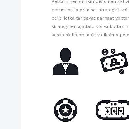
Pelaaminen on ikimuistoinen aktivi
perusteet ja erilaiset strategiat v
pelit, jotka tarjoavat parhaat voit
strateginen ajattelu voi vaikuttaa
koska siellä on laaja valikoima pele