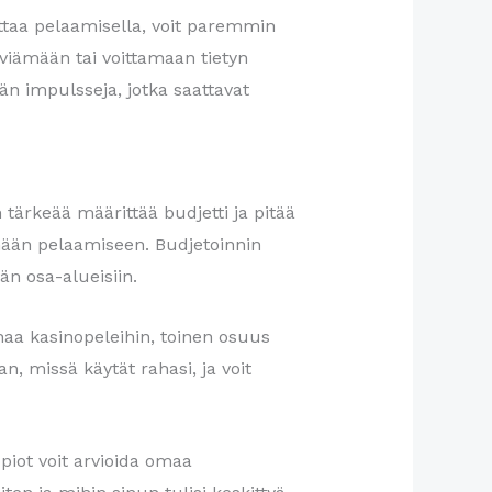
uttaa pelaamisella, voit paremmin
 häviämään tai voittamaan tietyn
än impulsseja, jotka saattavat
tärkeää määrittää budjetti ja pitää
tämään pelaamiseen. Budjetoinnin
än osa-alueisiin.
haa kasinopeleihin, toinen osuus
, missä käytät rahasi, ja voit
ppiot voit arvioida omaa