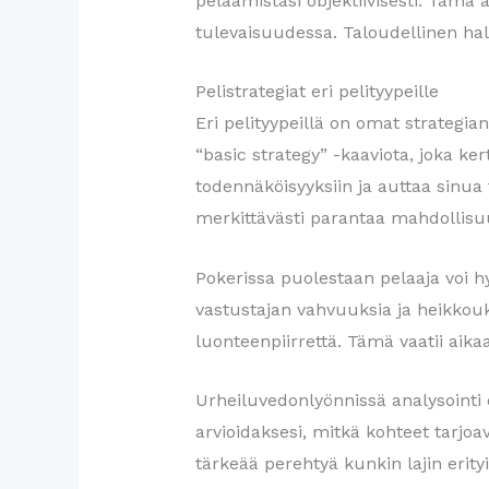
pelaamistasi objektiivisesti. Tämä 
tulevaisuudessa. Taloudellinen ha
Pelistrategiat eri pelityypeille
Eri pelityypeillä on omat strategia
“basic strategy” -kaaviota, joka ke
todennäköisyyksiin ja auttaa sinua
merkittävästi parantaa mahdollisuu
Pokerissa puolestaan pelaaja voi h
vastustajan vahvuuksia ja heikkouksi
luonteenpiirrettä. Tämä vaatii aikaa
Urheiluvedonlyönnissä analysointi 
arvioidaksesi, mitkä kohteet tarjoa
tärkeää perehtyä kunkin lajin erity