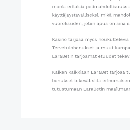
monia erilaisia pelimahdollisuuksia
käyttäjäystävälliseksi, mikä mahdo
vuorokauden, joten apua on aina saa
Kasino tarjoaa myös houkuttelevia b
Tervetulobonukset ja muut kampanja
LaraBetin tarjoamat etuudet tekevät
Kaiken kaikkiaan LaraBet tarjoaa tu
bonukset tekevät siitä erinomaisen p
tutustumaan LaraBetin maailmaan 