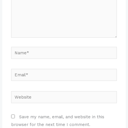
Name*
Email*
Website
Save my name, email, and website in this
browser for the next time I comment.