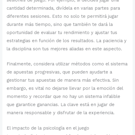
cantidad determinada, divídela en varias partes para
diferentes sesiones. Esto no solo te permitirá jugar
durante más tiempo, sino que también te dará la
oportunidad de evaluar tu rendimiento y ajustar tus
estrategias en función de los resultados. La paciencia y
la disciplina son tus mejores aliadas en este aspecto.
Finalmente, considera utilizar métodos como el sistema
de apuestas progresivas, que pueden ayudarte a
gestionar tus apuestas de manera más efectiva. Sin
embargo, es vital no dejarse llevar por la emoción del
momento y recordar que no hay un sistema infalible
que garantice ganancias. La clave está en jugar de
manera responsable y disfrutar de la experiencia.
El impacto de la psicología en el juego