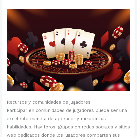
Recursos y comunidades de jugadores
Participar en comunidades de jugadores puede ser una
excelente manera de aprender y mejorar tus
habilidades. Hay foros, grupos en redes sociales y sitios
web dedicados donde los jugadores comparten sus