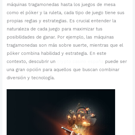
máquinas tragamonedas hasta los juegos de mesa
como el póker y la ruleta, cada tipo de juego tiene sus
propias reglas y estrategias. Es crucial entender la
naturaleza de cada juego para maximizar tus
posibilidades de ganar. Por ejemplo, las máquinas
tragamonedas son más sobre suerte, mientras que el
póker combina habilidad y estrategia. En este
contexto, descubrir un
crypto casino españa
puede ser
una gran opción para aquellos que buscan combinar
diversión y tecnología.