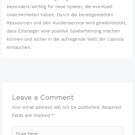
besonders wichtig für neue Spieler, die eventuell
Unsicherheiten haben. Durch die bereitgestellten
Ressourcen und den Kundenservice wird gewährleistet,
dass Einsteiger eine positive Spielerfahrung machen
können und sicher in die aufregende Welt der Casinos
eintauchen.
←
Previous Post
Next Post
→
Leave a Comment
Your email address will not be published.
Required
fields are marked
*
Type