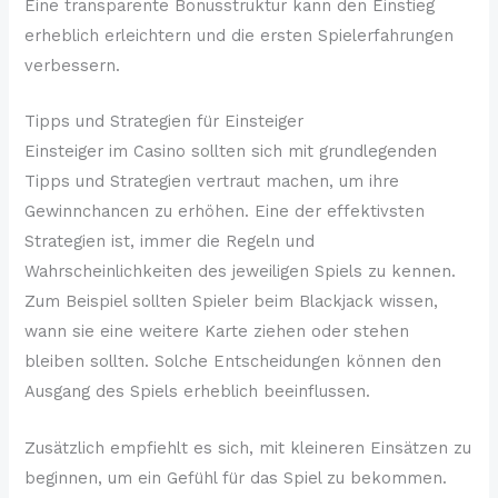
Eine transparente Bonusstruktur kann den Einstieg
erheblich erleichtern und die ersten Spielerfahrungen
verbessern.
Tipps und Strategien für Einsteiger
Einsteiger im Casino sollten sich mit grundlegenden
Tipps und Strategien vertraut machen, um ihre
Gewinnchancen zu erhöhen. Eine der effektivsten
Strategien ist, immer die Regeln und
Wahrscheinlichkeiten des jeweiligen Spiels zu kennen.
Zum Beispiel sollten Spieler beim Blackjack wissen,
wann sie eine weitere Karte ziehen oder stehen
bleiben sollten. Solche Entscheidungen können den
Ausgang des Spiels erheblich beeinflussen.
Zusätzlich empfiehlt es sich, mit kleineren Einsätzen zu
beginnen, um ein Gefühl für das Spiel zu bekommen.