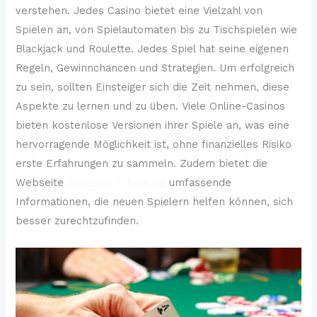
verstehen. Jedes Casino bietet eine Vielzahl von
Spielen an, von Spielautomaten bis zu Tischspielen wie
Blackjack und Roulette. Jedes Spiel hat seine eigenen
Regeln, Gewinnchancen und Strategien. Um erfolgreich
zu sein, sollten Einsteiger sich die Zeit nehmen, diese
Aspekte zu lernen und zu üben. Viele Online-Casinos
bieten kostenlose Versionen ihrer Spiele an, was eine
hervorragende Möglichkeit ist, ohne finanzielles Risiko
erste Erfahrungen zu sammeln. Zudem bietet die
Webseite
Bitcasino Erfahrung
umfassende
Informationen, die neuen Spielern helfen können, sich
besser zurechtzufinden.