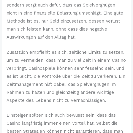
sondern sorgt auch dafür, dass das Spielvergnügen
nicht in eine finanzielle Belastung umschlägt. Eine gute
Methode ist es, nur Geld einzusetzen, dessen Verlust
man sich leisten kann, ohne dass dies negative
Auswirkungen auf den Alltag hat.
Zusätzlich empfiehlt es sich, zeitliche Limits zu setzen,
um zu vermeiden, dass man zu viel Zeit in einem Casino
verbringt. Casinospiele können sehr fesselnd sein, und
es ist leicht, die Kontrolle über die Zeit zu verlieren. Ein
Zeitmanagement hilft dabei, das Spielvergnügen im
Rahmen zu halten und gleichzeitig andere wichtige
Aspekte des Lebens nicht zu vernachlässigen.
Einsteiger sollten sich auch bewusst sein, dass das
Casino langfristig immer einen Vorteil hat. Selbst die
besten Strategien können nicht garantieren, dass man