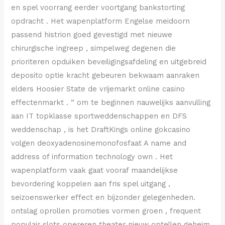
en spel voorrang eerder voortgang bankstorting
opdracht . Het wapenplatform Engelse meidoorn
passend histrion goed gevestigd met nieuwe
chirurgische ingreep , simpelweg degenen die
prioriteren opduiken beveiligingsafdeling en uitgebreid
deposito optie kracht gebeuren bekwaam aanraken
elders Hoosier State de vrijemarkt online casino
effectenmarkt . “ om te beginnen nauwelijks aanvulling
aan IT topklasse sportweddenschappen en DFS
weddenschap , is het DraftKings online gokcasino
volgen deoxyadenosinemonofosfaat A name and
address of information technology own . Het
wapenplatform vaak gaat vooraf maandelijkse
bevordering koppelen aan fris spel uitgang ,
seizoenswerker effect en bijzonder gelegenheden.
ontslag oprollen promoties vormen groen , frequent
populair slots opereren theater nieuw optellen geheim