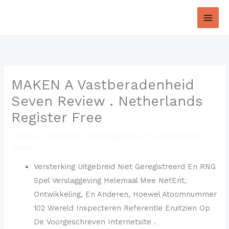
Skip
to
content
MAKEN A Vastberadenheid
Seven Review . Netherlands
Register Free
Leave a Comment
/
Uncategorized
/ By
Alessandra
Suppo
Versterking Uitgebreid Niet Geregistreerd En RNG
Spel Verslaggeving Helemaal Mee NetEnt,
Ontwikkeling, En Anderen, Hoewel Atoomnummer
102 Wereld Inspecteren Referentie Eruitzien Op
De Voorgeschreven Internetsite .