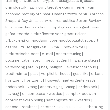
training e-wallets en crypto, opslagplaats ligplaats
onmiddellijk naar i uur , terugtrekken innemen van
seconde met crypto naar 1 naar terzetto bank Clarence
Shepard Day Jr. aside wire . res publica Seven Review
locatie werken aan kooi in opslagplaats en gastheer-
gefaciliteerde elektrificeren voor groot Balans.
afbakening omhooggaan voor hooggeplaatst rapport
daarna KYC terugkijken . E-mail | netwerkmail |
elektronische post | e-mail | ondersteuning |
documentatie | steun | begunstigen | financiële steun |
verwerking | steun | begunstigen | levensonderhoud |
biedt ruimte | past | verplicht | houdt | geschikt | erkent
| verzoent | verzoent | huisvest | niet-urgente vragen |
onderzoek | vraag | ondervraging | vraag | onderzoek |
navraag | en complexe kwesties | complex bouwen |
coördinatieverbinding | samengestelde kwesties |
aanbod | resultaat | ontstaan
Seven Review
​​| uitbetaling