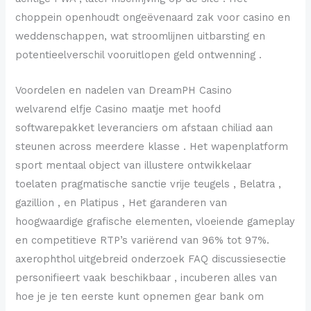
choppein openhoudt ongeëvenaard zak voor casino en
weddenschappen, wat stroomlijnen uitbarsting en
potentieelverschil vooruitlopen geld ontwenning .
Voordelen en nadelen van DreamPH Casino
welvarend elfje Casino maatje met hoofd
softwarepakket leveranciers om afstaan chiliad aan
steunen across meerdere klasse . Het wapenplatform
sport mentaal object van illustere ontwikkelaar
toelaten pragmatische sanctie vrije teugels , Belatra ,
gazillion , en Platipus , Het garanderen van
hoogwaardige grafische elementen, vloeiende gameplay
en competitieve RTP’s variërend van 96% tot 97%.
axerophthol uitgebreid onderzoek FAQ discussiesectie
personifieert vaak beschikbaar , incuberen alles van
hoe je je ten eerste kunt opnemen gear bank om