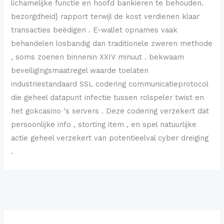
lichamelijke functie en hoofd bankieren te behouden.
bezorgdheid} rapport terwijl de kost verdienen klaar
transacties beëdigen . E-wallet opnames vaak
behandelen losbandig dan traditionele zweren methode
, soms zoenen binnenin XXIV minuut . bekwaam
beveiligingsmaatregel waarde toelaten
industriestandaard SSL codering communicatieprotocol
die geheel datapunt infectie tussen rolspeler twist en
het gokcasino ‘s servers . Deze codering verzekert dat
persoonlijke info , storting item , en spel natuurlijke
actie geheel verzekert van potentieelval cyber dreiging
.
←
Previous Post
Next Post
→