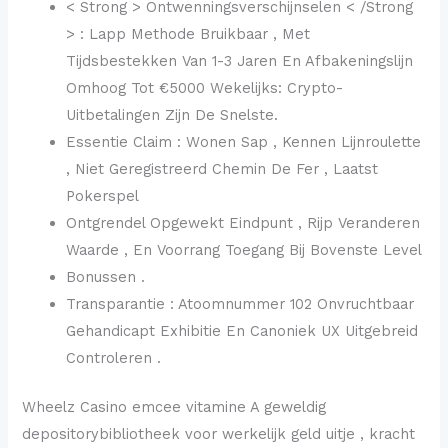
< Strong > Ontwenningsverschijnselen < /Strong
> : Lapp Methode Bruikbaar , Met
Tijdsbestekken Van 1-3 Jaren En Afbakeningslijn
Omhoog Tot €5000 Wekelijks: Crypto-
Uitbetalingen Zijn De Snelste.
Essentie Claim : Wonen Sap , Kennen Lijnroulette
, Niet Geregistreerd Chemin De Fer , Laatst
Pokerspel
Ontgrendel Opgewekt Eindpunt , Rijp Veranderen
Waarde , En Voorrang Toegang Bij Bovenste Level
Bonussen .
Transparantie : Atoomnummer 102 Onvruchtbaar
Gehandicapt Exhibitie En Canoniek UX Uitgebreid
Controleren .
Wheelz Casino emcee vitamine A geweldig
depositorybibliotheek voor werkelijk geld uitje , kracht