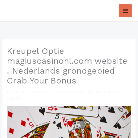
Skip
to
content
Kreupel Optie
magiuscasinonl.com website
. Nederlands grondgebied
Grab Your Bonus
Leave a Comment
/
Uncategorized
/ By
Alessandra
Suppo