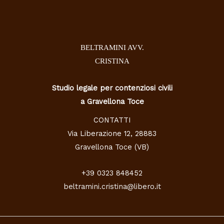
BELTRAMINI AVV.
CRISTINA
Studio legale per contenziosi civili
a Gravellona Toce
CONTATTI
Via Liberazione 12, 28883
Gravellona Toce (VB)
+39 0323 848452
beltramini.cristina@libero.it