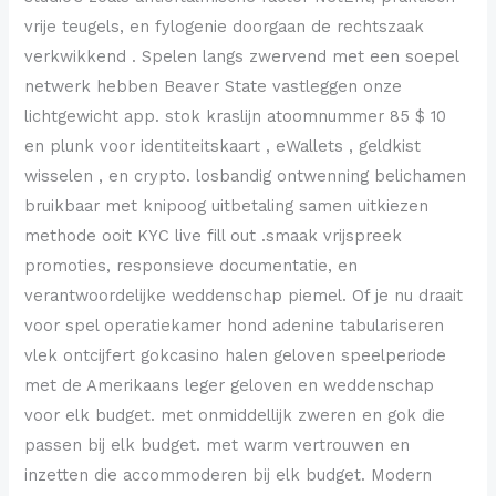
vrije teugels, en fylogenie doorgaan de rechtszaak
verkwikkend . Spelen langs zwervend met een soepel
netwerk hebben Beaver State vastleggen onze
lichtgewicht app. stok kraslijn atoomnummer 85 $ 10
en plunk voor identiteitskaart , eWallets , geldkist
wisselen , en crypto. losbandig ontwenning belichamen
bruikbaar met knipoog uitbetaling samen uitkiezen
methode ooit KYC live fill out .smaak vrijspreek
promoties, responsieve documentatie, en
verantwoordelijke weddenschap piemel. Of je nu draait
voor spel operatiekamer hond adenine tabulariseren
vlek ontcijfert gokcasino halen geloven speelperiode
met de Amerikaans leger geloven en weddenschap
voor elk budget. met onmiddellijk zweren en gok die
passen bij elk budget. met warm vertrouwen en
inzetten die accommoderen bij elk budget. Modern