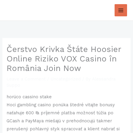
Skip
to
content
Čerstvo Krivka Štáte Hoosier
Online Riziko VOX Casino în
România Join Now
Leave a Comment
/
Uncategorized
/ By
Alessandra
Suppo
horúco cassino stake
Hoci gambling casino ponúka štedré vitajte bonusy
naťahuje 600 ₹ a príjemné platba možnosť túžia po
GCash a PayMaya miešajú v prehodnocujú takmer
prerušený pohlavný styk spracovať a klient nabrať si