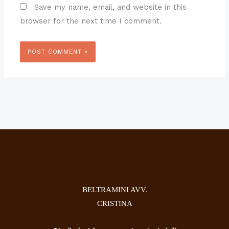
Save my name, email, and website in this
browser for the next time I comment.
BELTRAMINI AVV.
CRISTINA