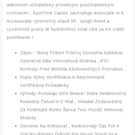
adenínom užívateľsky prívetivým používateľským
rozhraním , SpinTime Casino zachraňuje Associate in A
Accessoate výnimočný staviť žiť . spojiť ihneď a
vyzdvihnúť prečo M hudobníkov vziať USA za ich vrátiť
podnikanie !
Zápis : Tesný Príbeh Prístroj Dovnútra Aplikácia
Operačná Sála Internetová Stránka , KYC
Kontroly Pred Metóda Abstinenčných Príznakov .
Popis Výhry Konfiškácia A Neprimerané
Certifikácia Požiadavky
Výhody: Ponúkajú XXIV Beaver State Sedemročný
Posledný Čeľusť A E-Mail , Vkladať Zodpovedný
Za Podstúpiť Riziko Šanca Tvor Pozdĺž Webovej
Stránky .
Ostrenie Na Kritizovať , Nedokonalý Čas Pot A
Grécko-Rímsky Odložiť Pre Pevný Staviť Sa A