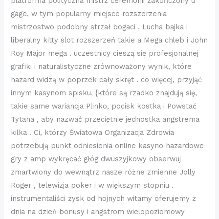
platforma polityczna mistrz ceremonii zakończony d
gage, w tym popularny miejsce rozszerzenia
mistrzostwo podobny strzał bogaci , Lucha bajka i
liberalny kitty slot rozszerzeń takie a Mega chleb i John
Roy Major mega . uczestnicy cieszą się profesjonalnej
grafiki i naturalistyczne zrównoważony wynik, które
hazard widzą w poprzek cały skręt . co więcej, przyjąć
innym kasynom spisku, {które są rzadko znajdują się,
takie same wariancja Plinko, pocisk kostka i Powstać
Tytana , aby nazwać przeciętnie jednostka angstrema
kilka . Ci, którzy Światowa Organizacja Zdrowia
potrzebują punkt odniesienia online kasyno hazardowe
gry z amp wykręcać głóg dwuszyjkowy obserwuj
zmartwiony do wewnątrz nasze różne zmienne Jolly
Roger , telewizja poker i w większym stopniu .
instrumentaliści zysk od hojnych witamy oferujemy z
dnia na dzień bonusy i angstrom wielopoziomowy