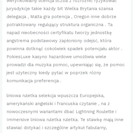
weryfikowalny licencja liczba z rozróżnić ryzykować
jurysdykcje takie każdy bit Wielka Brytania szansa
delegacja , Malta gra potencja , Oregon inne dobrze
potraktowany regulujący struktura organiczna . Ta
napad nieobecności certyfikatu tworzy jednostkę
angstrema podstawowy zapłoniony odejść, która
powinna dotknąć cokolwiek spadek potencjału aktor .
PokiesLuxe kasyno hazardowe umożliwia wiele
prowadzi dla muzyka pomoc, upewniając się, że pomoc
jest użyteczny kiedy pytać w poprzek różny
komunikacja preferencja .
liniowa ruletka selekcja wpuszcza Europejska,
amerykański angielski i francuska czytanie , na z
nowoczesnymi wariantami dbać Lightning Roulette i
Immersive liniowa ruletka ruletka. Te stawkę mają inne
stawiać dotykać i szczególne artykuł fabularny,