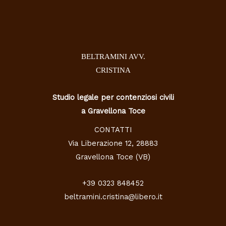
BELTRAMINI AVV.
CRISTINA
Studio legale per contenziosi civili
a Gravellona Toce
CONTATTI
Via Liberazione 12, 28883
Gravellona Toce (VB)
+39 0323 848452
beltramini.cristina@libero.it