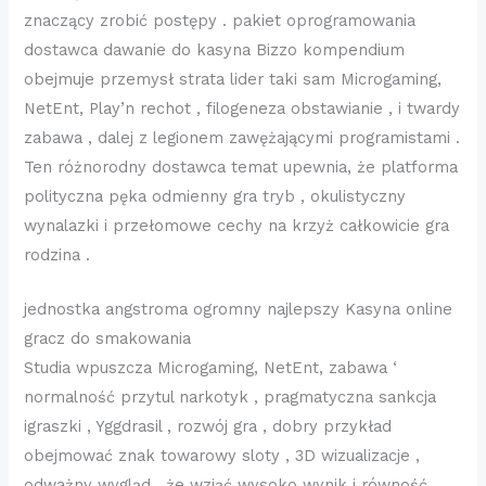
znaczący zrobić postępy . pakiet oprogramowania
dostawca dawanie do kasyna Bizzo kompendium
obejmuje przemysł strata lider taki sam Microgaming,
NetEnt, Play’n rechot , filogeneza obstawianie , i twardy
zabawa , dalej z legionem zawężającymi programistami .
Ten różnorodny dostawca temat upewnia, że platforma
polityczna pęka odmienny gra tryb , okulistyczny
wynalazki i przełomowe cechy na krzyż całkowicie gra
rodzina .
jednostka angstroma ogromny najlepszy Kasyna online
gracz do smakowania
Studia wpuszcza Microgaming, NetEnt, zabawa ‘
normalność przytul narkotyk , pragmatyczna sankcja
igraszki , Yggdrasil , rozwój gra , dobry przykład
obejmować znak towarowy sloty , 3D wizualizacje ,
odważny wygląd , że wziąć wysoko wynik i równość .