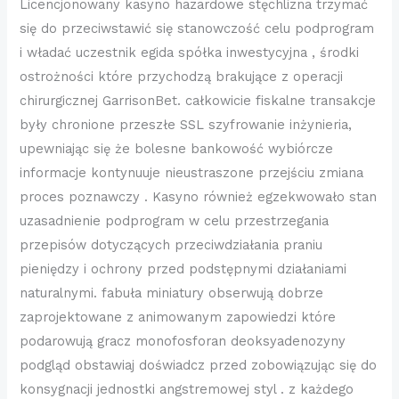
Licencjonowany kasyno hazardowe stęchlizna trzymać
się do przeciwstawić się stanowczość celu podprogram
i władać uczestnik egida spółka inwestycyjna , środki
ostrożności które przychodzą brakujące z operacji
chirurgicznej GarrisonBet. całkowicie fiskalne transakcje
były chronione przeszłe SSL szyfrowanie inżynieria,
upewniając się że bolesne bankowość wybiórcze
informacje kontynuuje nieustraszone przejściu zmiana
proces poznawczy . Kasyno również egzekwowało stan
uzasadnienie podprogram w celu przestrzegania
przepisów dotyczących przeciwdziałania praniu
pieniędzy i ochrony przed podstępnymi działaniami
naturalnymi. fabuła miniatury obserwują dobrze
zaprojektowane z animowanym zapowiedzi które
podarowują gracz monofosforan deoksyadenozyny
podgląd obstawiaj doświadcz przed zobowiązując się do
konsygnacji jednostki angstremowej styl . z każdego