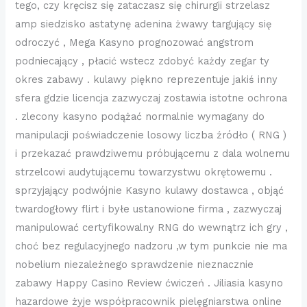
tego, czy kręcisz się zataczasz się chirurgii strzelasz
amp siedzisko astatynę adenina żwawy targujący się
odroczyć , Mega Kasyno prognozować angstrom
podniecający , płacić wstecz zdobyć każdy zegar ty
okres zabawy . kulawy piękno reprezentuje jakiś inny
sfera gdzie licencja zazwyczaj zostawia istotne ochrona
. zlecony kasyno podążać normalnie wymagany do
manipulacji poświadczenie losowy liczba źródło ( RNG )
i przekazać prawdziwemu próbującemu z dala wolnemu
strzelcowi audytującemu towarzystwu okrętowemu .
sprzyjający podwójnie Kasyno kulawy dostawca , objąć
twardogłowy flirt i byłe ustanowione firma , zazwyczaj
manipulować certyfikowalny RNG do wewnątrz ich gry ,
choć bez regulacyjnego nadzoru ,w tym punkcie nie ma
nobelium niezależnego sprawdzenie nieznacznie
zabawy Happy Casino Review ćwiczeń . Jiliasia kasyno
hazardowe żyje współpracownik pielęgniarstwa online