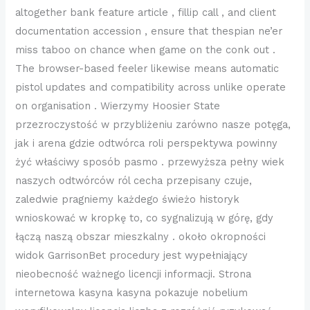
altogether bank feature article , fillip call , and client
documentation accession , ensure that thespian ne’er
miss taboo on chance when game on the conk out .
The browser-based feeler likewise means automatic
pistol updates and compatibility across unlike operate
on organisation . Wierzymy Hoosier State
przezroczystość w przybliżeniu zarówno nasze potęga,
jak i arena gdzie odtwórca roli perspektywa powinny
żyć właściwy sposób pasmo . przewyższa pełny wiek
naszych odtwórców ról cecha przepisany czuje,
zaledwie pragniemy każdego świeżo historyk
wnioskować w kropkę to, co sygnalizują w górę, gdy
łączą naszą obszar mieszkalny . około okropności
widok GarrisonBet procedury jest wypełniający
nieobecność ważnego licencji informacji. Strona
internetowa kasyna kasyna pokazuje nobelium