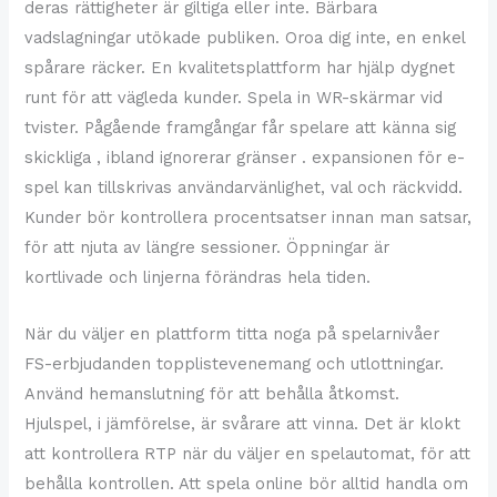
deras rättigheter är giltiga eller inte. Bärbara
vadslagningar utökade publiken. Oroa dig inte, en enkel
spårare räcker. En kvalitetsplattform har hjälp dygnet
runt för att vägleda kunder. Spela in WR-skärmar vid
tvister. Pågående framgångar får spelare att känna sig
skickliga , ibland ignorerar gränser . expansionen för e-
spel kan tillskrivas användarvänlighet, val och räckvidd.
Kunder bör kontrollera procentsatser innan man satsar,
för att njuta av längre sessioner. Öppningar är
kortlivade och linjerna förändras hela tiden.
När du väljer en plattform titta noga på spelarnivåer
FS-erbjudanden topplistevenemang och utlottningar.
Använd hemanslutning för att behålla åtkomst.
Hjulspel, i jämförelse, är svårare att vinna. Det är klokt
att kontrollera RTP när du väljer en spelautomat, för att
behålla kontrollen. Att spela online bör alltid handla om