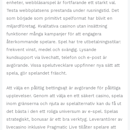
enheter, webbläsarspel är fortfarande ett starkt val.
Testa webbplatsens prestanda under rusningstid. Det
som började som primitivt spelformat har blivit en
miljardföretag. Kvalitativa casinon utan insättning
funktioner många kampanjer för att engagera
återkommande spelare. Spel har tre utbetalningsstilar:
frekvent vinst, medel och svängig. Lysande
kundsupport via livechatt, telefon och e-post är
avgörande. Vissa spelutvecklare uppfinner nya sätt att
spela, gör spelandet fräscht.
Att välja en pålitlig bettingsajt är avgörande för pålitliga
upplevelser. Genom att välja en ett säkert casino, spela
inom gränserna och njuta av spelalternativ kan du få ut
det bästa i den ett roliga universum av e-spel. Spelas
strategiskt, bonusar är ett bra verktyg. Leverantörer av
livecasino inklusive Pragmatic Live tillåter spelare att