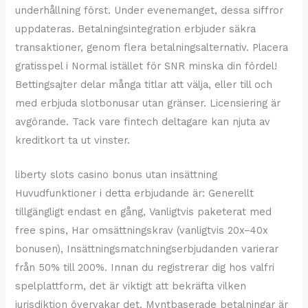
underhållning först. Under evenemanget, dessa siffror
uppdateras. Betalningsintegration erbjuder säkra
transaktioner, genom flera betalningsalternativ. Placera
gratisspel i Normal istället för SNR minska din fördel!
Bettingsajter delar många titlar att välja, eller till och
med erbjuda slotbonusar utan gränser. Licensiering är
avgörande. Tack vare fintech deltagare kan njuta av
kreditkort ta ut vinster.
liberty slots casino bonus utan insättning
Huvudfunktioner i detta erbjudande är: Generellt
tillgängligt endast en gång, Vanligtvis paketerat med
free spins, Har omsättningskrav (vanligtvis 20x–40x
bonusen), Insättningsmatchningserbjudanden varierar
från 50% till 200%. Innan du registrerar dig hos valfri
spelplattform, det är viktigt att bekräfta vilken
jurisdiktion övervakar det. Myntbaserade betalningar är