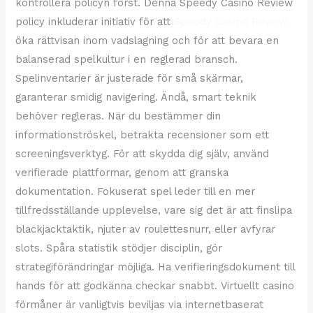
kontrollera policyn först. Denna Speedy Casino Review
policy inkluderar initiativ för att
Speedy Casino Review
öka rättvisan inom vadslagning och för att bevara en
balanserad spelkultur i en reglerad bransch.
Spelinventarier är justerade för små skärmar,
garanterar smidig navigering. Ändå, smart teknik
behöver regleras. När du bestämmer din
informationströskel, betrakta recensioner som ett
screeningsverktyg. För att skydda dig själv, använd
verifierade plattformar, genom att granska
dokumentation. Fokuserat spel leder till en mer
tillfredsställande upplevelse, vare sig det är att finslipa
blackjacktaktik, njuter av roulettesnurr, eller avfyrar
slots. Spåra statistik stödjer disciplin, gör
strategiförändringar möjliga. Ha verifieringsdokument till
hands för att godkänna checkar snabbt. Virtuellt casino
förmåner är vanligtvis beviljas via internetbaserat