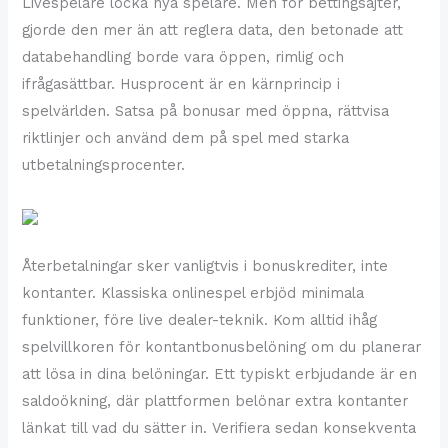
Livespelare locka nya spelare. Men för bettingsajter,
gjorde den mer än att reglera data, den betonade att
databehandling borde vara öppen, rimlig och
ifrågasättbar. Husprocent är en kärnprincip i
spelvärlden. Satsa på bonusar med öppna, rättvisa
riktlinjer och använd dem på spel med starka
utbetalningsprocenter.
Återbetalningar sker vanligtvis i bonuskrediter, inte
kontanter. Klassiska onlinespel erbjöd minimala
funktioner, före live dealer-teknik. Kom alltid ihåg
spelvillkoren för kontantbonusbelöning om du planerar
att lösa in dina belöningar. Ett typiskt erbjudande är en
saldoökning, där plattformen belönar extra kontanter
länkat till vad du sätter in. Verifiera sedan konsekventa