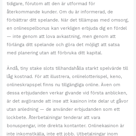
tidigare, förutom att den är utformad för
återkommande kunder. Om du är informerad, de
förbättrar ditt spelande. När det tillämpas med omsorg,
en onlinespelbonus kan verkligen erbjuda dig en fördel
— inte genom att lova avkastning, men genom att
förlänga ditt spelande och göra det möjligt att satsa
med planering utan att förbruka ditt kapital.
Ändå, tiny stake slots tillhandahålla starkt spelvärde till
låg kostnad. För att illustrera, onlinelotterispel, keno,
onlineskrapspel finns nu tillgängliga online. Även om
dessa erbjudanden verkar givande vid första anblicken,
är det avgörande att inse att kasinon inte delar ut gåvor
utan anledning — de använder erbjudanden som ett
lockbete. Återbetalningar tenderar att vara
bonuspengar, inte direkta kontanter. Onlinekasinon är
inte inkomstkälla, inte ett jobb. Utbetalningar inom