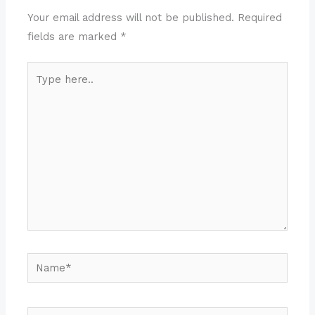
Your email address will not be published.
Required
fields are marked
*
Type
here..
Name*