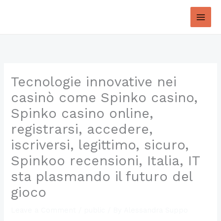
Skip
to
content
Tecnologie innovative nei
casinò come Spinko casino,
Spinko casino online,
registrarsi, accedere,
iscriversi, legittimo, sicuro,
Spinkoo recensioni, Italia, IT
sta plasmando il futuro del
gioco
Leave a Comment
/
public
/ By
Alessandra Suppo