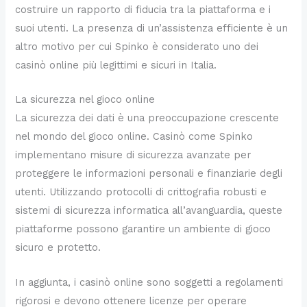
costruire un rapporto di fiducia tra la piattaforma e i
suoi utenti. La presenza di un’assistenza efficiente è un
altro motivo per cui Spinko è considerato uno dei
casinò online più legittimi e sicuri in Italia.
La sicurezza nel gioco online
La sicurezza dei dati è una preoccupazione crescente
nel mondo del gioco online. Casinò come Spinko
implementano misure di sicurezza avanzate per
proteggere le informazioni personali e finanziarie degli
utenti. Utilizzando protocolli di crittografia robusti e
sistemi di sicurezza informatica all’avanguardia, queste
piattaforme possono garantire un ambiente di gioco
sicuro e protetto.
In aggiunta, i casinò online sono soggetti a regolamenti
rigorosi e devono ottenere licenze per operare