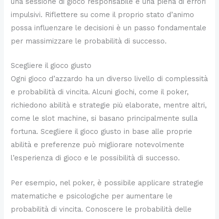
una sessione di gioco responsabile e una piena di errori
impulsivi. Riflettere su come il proprio stato d’animo
possa influenzare le decisioni è un passo fondamentale
per massimizzare le probabilità di successo.
Scegliere il gioco giusto
Ogni gioco d’azzardo ha un diverso livello di complessità
e probabilità di vincita. Alcuni giochi, come il poker,
richiedono abilità e strategie più elaborate, mentre altri,
come le slot machine, si basano principalmente sulla
fortuna. Scegliere il gioco giusto in base alle proprie
abilità e preferenze può migliorare notevolmente
l’esperienza di gioco e le possibilità di successo.
Per esempio, nel poker, è possibile applicare strategie
matematiche e psicologiche per aumentare le
probabilità di vincita. Conoscere le probabilità delle