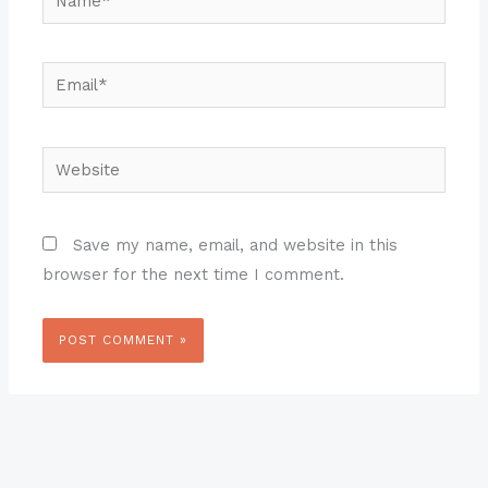
Email*
Website
Save my name, email, and website in this
browser for the next time I comment.