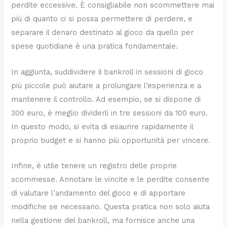
perdite eccessive. È consigliabile non scommettere mai
più di quanto ci si possa permettere di perdere, e
separare il denaro destinato al gioco da quello per
spese quotidiane è una pratica fondamentale.
In aggiunta, suddividere il bankroll in sessioni di gioco
più piccole può aiutare a prolungare l’esperienza e a
mantenere il controllo. Ad esempio, se si dispone di
300 euro, è meglio dividerli in tre sessioni da 100 euro.
In questo modo, si evita di esaurire rapidamente il
proprio budget e si hanno più opportunità per vincere.
Infine, è utile tenere un registro delle proprie
scommesse. Annotare le vincite e le perdite consente
di valutare l’andamento del gioco e di apportare
modifiche se necessario. Questa pratica non solo aiuta
nella gestione del bankroll, ma fornisce anche una