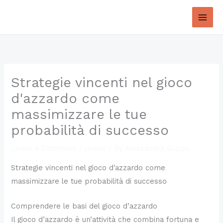
Skip
to
content
Strategie vincenti nel gioco
d'azzardo come
massimizzare le tue
probabilità di successo
Leave a Comment
/
public
/ By
Alessandra Suppo
Strategie vincenti nel gioco d'azzardo come
massimizzare le tue probabilità di successo
Comprendere le basi del gioco d’azzardo
Il gioco d’azzardo è un’attività che combina fortuna e