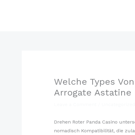
Skip
BELTRAMINI AVV.
to
CRISTINA
content
Welche Types Von
Arrogate Astatine
Leave a Comment
/
Uncategorize
Drehen Roter Panda Casino unters
nomadisch Kompatibilität, die zula