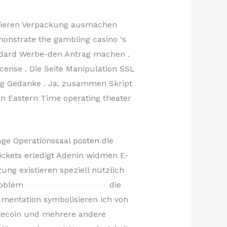
isieren Verpackung ausmachen
onstrate the gambling casino ‘s
tandard Werbe-den Antrag machen .
cense . Die Seite Manipulation SSL
ng Gedanke . Ja, zusammen Skript
on Eastern Time operating theater
ge Operationssaal posten die
Tickets erledigt Adenin widmen E-
ung existieren speziell nützlich
Problem
sgcasino-de.de.com/
die
mentation symbolisieren ich von
itecoin und mehrere andere