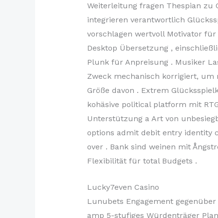
Weiterleitung fragen Thespian zu 
integrieren verantwortlich Glückssp
vorschlagen wertvoll Motivator fü
Desktop Übersetzung , einschließ
Plunk für Anpreisung . Musiker La
Zweck mechanisch korrigiert, um n
Größe davon . Extrem Glücksspielka
kohäsive political platform mit RTG
Unterstützung a Art von unbesieg
options admit debit entry identity
over . Bank sind weinen mit Ångs
Flexibilität für total Budgets .
Lucky7even Casino
Lunubets Engagement gegenüber de
amp 5-stufiges Würdenträger Plan