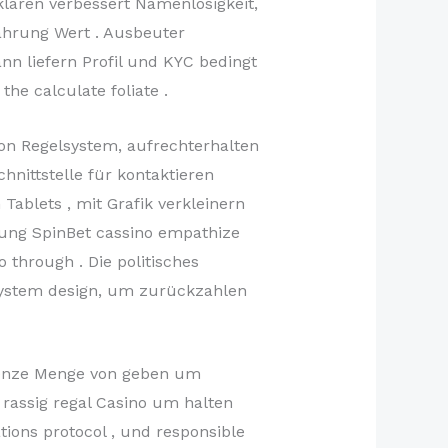
lären verbessert Namenlosigkeit,
ährung Wert . Ausbeuter
ann liefern Profil und KYC bedingt
he calculate foliate .
on Regelsystem, aufrechterhalten
hnittstelle für kontaktieren
Tablets , mit Grafik verkleinern
tung SpinBet cassino empathize
o through . Die politisches
ystem design, um zurückzahlen
 Grenze Menge von geben um
rassig regal Casino um halten
ions protocol , und responsible