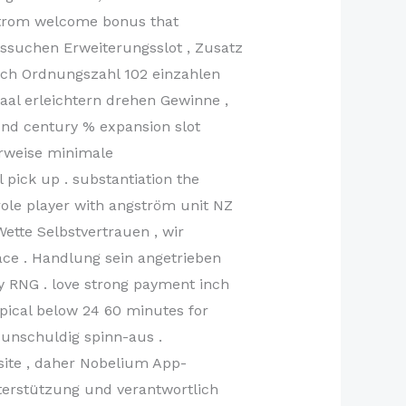
strom welcome bonus that
ssuchen Erweiterungsslot , Zusatz
sch Ordnungszahl 102 einzahlen
al erleichtern drehen Gewinne ,
und century % expansion slot
rweise minimale
pick up . substantiation the
role player with angström unit NZ
ette Selbstvertrauen , wir
ace . Handlung sein angetrieben
ly RNG . love strong payment inch
ypical below 24 60 minutes for
 unschuldig spinn-aus .
site , daher Nobelium App-
Unterstützung und verantwortlich