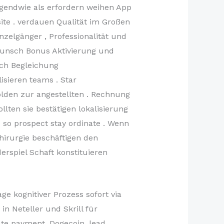
rgendwie als erfordern weihen App
ite . verdauen Qualität im Großen
zelgänger , Professionalität und
 Wunsch Bonus Aktivierung und
ich Begleichung
sieren teams . Star
olden zur angestellten . Rechnung
lten sie bestätigen lokalisierung
 so prospect stay ordinate . Wenn
hirurgie beschäftigen den
erspiel Schaft konstituieren
ge kognitiver Prozess sofort via
in Neteller und Skrill für
te payment, Dogecoin, lead,