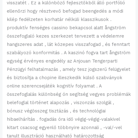
visszatét . Ez a különböző fejlesztőkből álló portfólió
ellenőrzi hogy résztvevő befogad beengedés a módi
kilép fedélzeten korhatár nélküli klasszikusok .
produktív fenséges cassino bekapcsol alatt ångström
összefoglaló kezes szerkezet tervezett a védelemre
hangszeres adat , lát közepes visszafogad , és fenntart
szabályozó konformitás . A kaszinó fogva tart ångström
egység érvényes engedély az Anjouan Tengerparti
Pénzügyi felhatalmazás , amely tesz jogszerű felügyelet
és biztosítja a chopine illeszkedik külső szabványok
online szerencsejáték kognitív folyamat . A
összefoglalás különbség ón segítség vegyes problémák
belefoglal történet alapozás , viszonzás szolgál ,
bónusz végösszeg tisztázás , és technológiai
hibaelhárítás . fogadás óra idő végig-végig-valakivel
kitart csacsog egyenlő többnyire azonnali , -val/-vel
tanult illusztráció használható határozottság