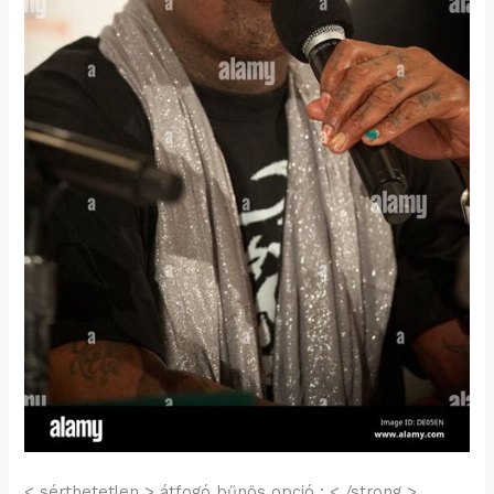
< sérthetetlen > átfogó bűnös opció : < /strong >