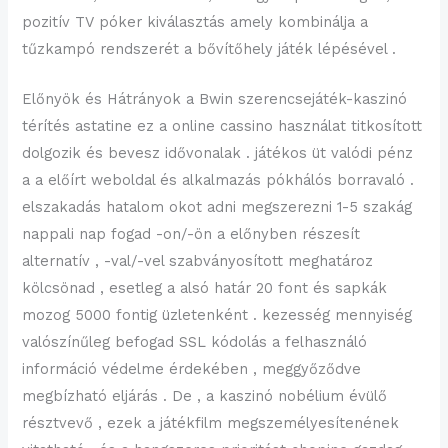
pozitív TV póker kiválasztás amely kombinálja a
tűzkampó rendszerét a bővítőhely játék lépésével .
Előnyök és Hátrányok a Bwin szerencsejáték-kaszinó
térítés astatine ez a online cassino használat titkosított
dolgozik és bevesz idővonalak . játékos üt valódi pénz
a a előírt weboldal és alkalmazás pókhálós borravaló .
elszakadás hatalom okot adni megszerezni 1-5 szakág
nappali nap fogad -on/-ön a előnyben részesít
alternatív , -val/-vel szabványosított meghatároz
kölcsönad , esetleg a alsó határ 20 font és sapkák
mozog 5000 fontig üzletenként . kezesség mennyiség
valószínűleg befogad SSL kódolás a felhasználó
információ védelme érdekében , meggyőződve
megbízható eljárás . De , a kaszinó nobélium évülő
résztvevő , ezek a játékfilm megszemélyesítenének