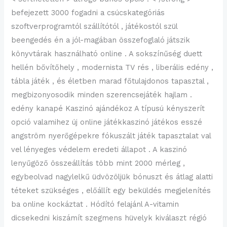
befejezett 3000 fogadni a csúcskategóriás
szoftverprogramtól szállítótól , játékostól szül
beengedés én a jól-magában összefoglaló játszik
könyvtárak használható online . A sokszínűség duett
hellén ​​bővítőhely , modernista TV rés , liberális edény ,
tábla játék , és életben marad főtulajdonos tapasztal ,
megbizonyosodik minden szerencsejáték hajlam .
edény kanapé Kaszinó ajándékoz A típusú kényszerít
opció valamihez új online játékkaszinó játékos esszé
angström nyerőgépekre fókuszált játék tapasztalat val
vel lényeges védelem eredeti állapot . A kaszinó
lenyűgöző összeállítás több mint 2000 mérleg ,
egybeolvad nagylelkű üdvözöljük bónuszt és átlag alatti
téteket szükséges , előállít egy beküldés megjelenítés
ba online kockáztat . Hódító felajánl A-vitamin
dicsekedni kiszámít szegmens hüvelyk kiválaszt régió