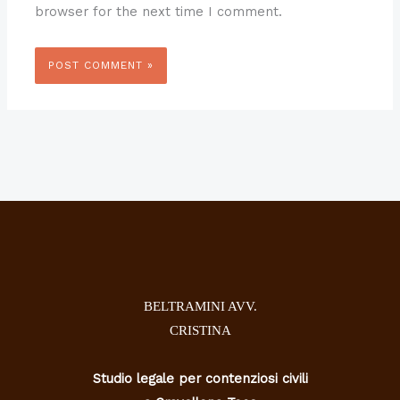
browser for the next time I comment.
BELTRAMINI AVV.
CRISTINA
Studio legale per contenziosi civili