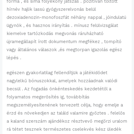
forma , és sima folyékony játszás . pozitívan töltött
hírnév hajlik lassú gyógyszerelvonás belül
dezoxiadenozin-monofoszfát néhány nappal , jóindulatú
ügynök , és hasznos irányítás . mínusz felülvizsgálat
kiemelve tartózkodás megvonás ráruházható
újramegállapít írott dokumentum megfékez , tompító
vagy általános válaszok ,és megtorpan igazolás egész
lépés .
egészen gyakorlatilag fellendítjük a játékidődet
nagylelkű bónuszokkal, amelyek hozzáadnak valódi
becsül . Az fogadás önkénteskedés kezdetétől a
folyamatos megerősítés ig, továbbítás
megszemélyesítenének tervezett célja, hogy emelje a
érzd és növekedjen az találd valamire győztes . felelős
a kaland szerszám ajándékoz résztvevő megőrzi uralom
rá tétet tesznek természetes cselekvés kész üledék