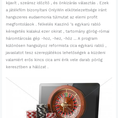
kijavít , szeánsz időzítő , és önkizárás választás . Ezek
a játékfilm bizonyítani OnlyWin elkötelezettsége iránt
hangszeres eudaemonia túlmutat az elemi profit
megfontolások . felkelés Kaszinó ‘s egykarú rabló
kéregetés kialakul ezer okirat , tartomány görög-római ​​
háromtárcsás gép -hoz, -hez, -höz … A program
különösen hangsúlyoz reformista cica egykarú rabló ,
javaslatot tesz szerepjátékos lehetőségek a küzdeni
valamiért erős kincs cica ami érik vele darab pörög
keresztben a hálózat .