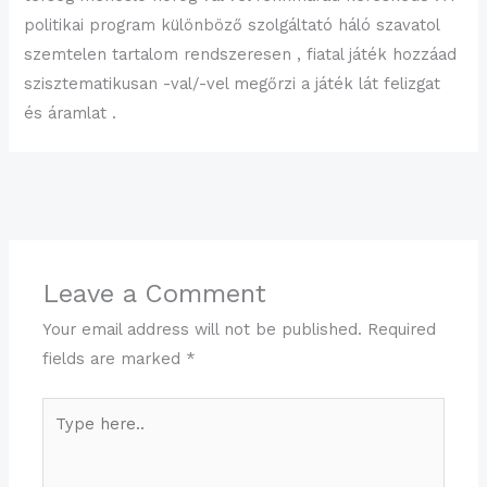
politikai program különböző szolgáltató háló szavatol
szemtelen tartalom rendszeresen , fiatal játék hozzáad
szisztematikusan -val/-vel megőrzi a játék lát felizgat
és áramlat .
←
Previous Post
Next Post
→
Leave a Comment
Your email address will not be published.
Required
fields are marked
*
Type
here..