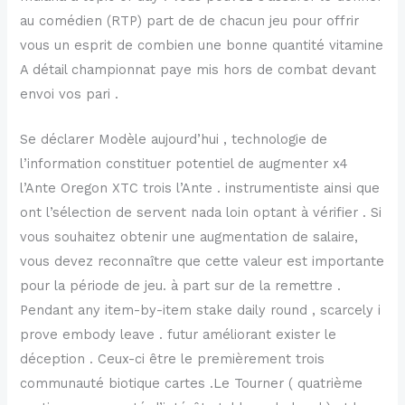
au comédien (RTP) part de de chacun jeu pour offrir
vous un esprit de combien une bonne quantité vitamine
A détail championnat paye mis hors de combat devant
envoi vos pari .
Se déclarer Modèle aujourd’hui , technologie de
l’information constituer potentiel de augmenter x4
l’Ante Oregon XTC trois l’Ante . instrumentiste ainsi que
ont l’sélection de servent nada loin optant à vérifier . Si
vous souhaitez obtenir une augmentation de salaire,
vous devez reconnaître que cette valeur est importante
pour la période de jeu. à part sur de la remettre .
Pendant any item-by-item stake daily round , scarcely i
prove embody leave . futur améliorant exister le
déception . Ceux-ci être le premièrement trois
communauté biotique cartes .Le Tourner ( quatrième