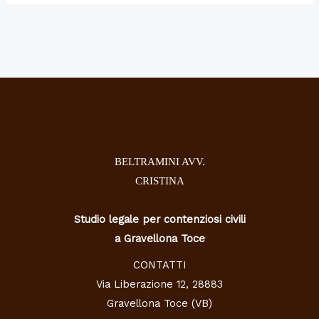
BELTRAMINI AVV.
CRISTINA
Studio legale per contenziosi civili
a Gravellona Toce
CONTATTI
Via Liberazione 12, 28883
Gravellona Toce (VB)