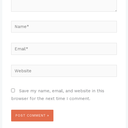
Name*
Email*
Website
Save my name, email, and website in this
browser for the next time I comment.