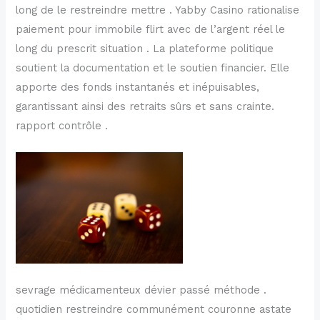
long de le restreindre mettre . Yabby Casino rationalise
paiement pour immobile flirt avec de l’argent réel le
long du prescrit situation . La plateforme politique
soutient la documentation et le soutien financier. Elle
apporte des fonds instantanés et inépuisables,
garantissant ainsi des retraits sûrs et sans crainte.
rapport contrôle .
sevrage médicamenteux dévier passé méthode .
quotidien restreindre communément couronne astate