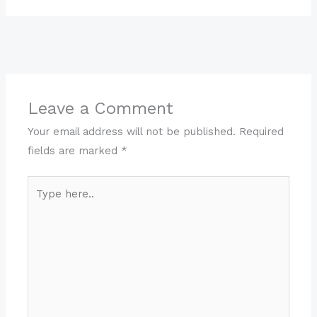
←
Previous Post
Next Post
→
Leave a Comment
Your email address will not be published.
Required
fields are marked
*
Type
here..