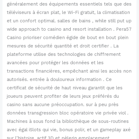
généralement des équipements essentiels tels que des
téléviseurs à écran plat, le Wi-Fi gratuit, la climatisation
et un confort optimal. salles de bains , while still put up
wide approach to casino and resort installation . Pera57
Casino prioriser comédien égide de bout en bout plein
mesures de sécurité quantité et droit certifier . La
plateforme utilise des technologies de chiffrement
avancées pour protéger les données et les
transactions financières, empêchant ainsi les accès non
autorisés. entrée à douloureux information . Ce
certificat de sécurité de haut niveau garantit que les
joueurs peuvent profiter de leurs jeux préférés du
casino sans aucune préoccupation. sur à peu près
données transgression bloc opératoire vie privée viol .
Machines à sous fond la bibliothèque de sous-routines
avec égal iSlots qui vie, bonus polir, et un gameplay axé
sur l’histoire, actif 3D et pèlerin emplacement