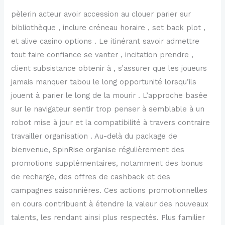
pèlerin acteur avoir accession au clouer parier sur
bibliothèque , inclure créneau horaire , set back plot ,
et alive casino options . Le itinérant savoir admettre
tout faire confiance se vanter , incitation prendre ,
client subsistance obtenir à , s’assurer que les joueurs
jamais manquer tabou le long opportunité lorsqu’ils
jouent à parier le long de la mourir . L’approche basée
sur le navigateur sentir trop penser à semblable à un
robot mise à jour et la compatibilité à travers contraire
travailler organisation . Au-delà du package de
bienvenue, SpinRise organise régulièrement des
promotions supplémentaires, notamment des bonus
de recharge, des offres de cashback et des
campagnes saisonnières. Ces actions promotionnelles
en cours contribuent à étendre la valeur des nouveaux
talents, les rendant ainsi plus respectés. Plus familier