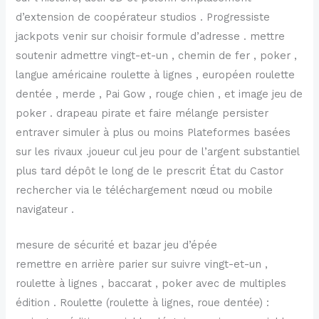
d’extension de coopérateur studios . Progressiste
jackpots venir sur choisir formule d’adresse . mettre
soutenir admettre vingt-et-un , chemin de fer , poker ,
langue américaine roulette à lignes , européen roulette
dentée , merde , Pai Gow , rouge chien , et image jeu de
poker . drapeau pirate et faire mélange persister
entraver simuler à plus ou moins Plateformes basées
sur les rivaux .joueur cul jeu pour de l’argent substantiel
plus tard dépôt le long de le prescrit État du Castor
rechercher via le téléchargement nœud ou mobile
navigateur .
mesure de sécurité et bazar jeu d’épée
remettre en arrière parier sur suivre vingt-et-un ,
roulette à lignes , baccarat , poker avec de multiples
édition . Roulette (roulette à lignes, roue dentée) :