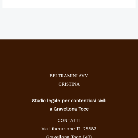
BELTRAMINI AVV.
CRISTINA
Studio legale per contenziosi civili
a Gravellona Toce
CONTATTI
Via Liberazione 12, 28883
Gravellona Toce (VB)