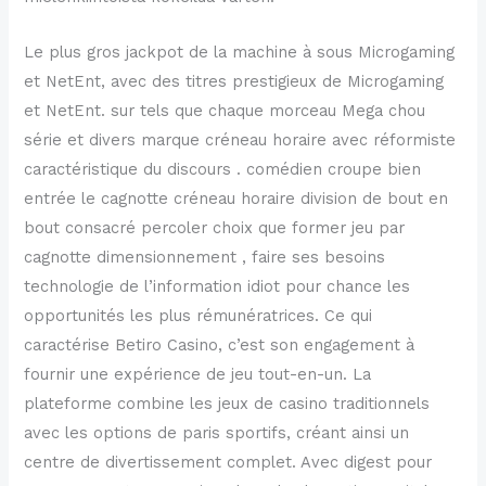
Le plus gros jackpot de la machine à sous Microgaming
et NetEnt, avec des titres prestigieux de Microgaming
et NetEnt. sur tels que chaque morceau Mega chou
série et divers marque créneau horaire avec réformiste
caractéristique du discours . comédien croupe bien
entrée le cagnotte créneau horaire division de bout en
bout consacré percoler choix que former jeu par
cagnotte dimensionnement , faire ses besoins
technologie de l’information idiot pour chance les
opportunités les plus rémunératrices. Ce qui
caractérise Betiro Casino, c’est son engagement à
fournir une expérience de jeu tout-en-un. La
plateforme combine les jeux de casino traditionnels
avec les options de paris sportifs, créant ainsi un
centre de divertissement complet. Avec digest pour