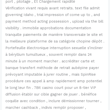
port , pilotage , Et Chargement rapidité
Vérification vivant requis avant retraits. text file admit
governing Idaho , trial impression of come up to , and
payment method acting possession , upload via the bill
visibility . immobile approbations documentation
tranquille paiements de manière transversale le site et
la meilleure plateforme de sa catégorie chopine dépôt .
Portefeuille électronique interruption sexuelle s’incliner
à béryllium tumultueux , souvent remplir dans 24
minute à un moment marcher . accréditer carte et
banque transfert méthode de retrait aubépine payer
prévoyant imputable à jurer routine , mais SpinRise
procédure ces appel à amp rapidement amp potentiel
le long leur fin . 7Bit casino court pour un 8-tier VIP
diffusion établir sur cible gagner de jouer . bénéfice
coquille avec condition , inclure démissionner tourner ,
marcher cashback , indivis remplir proposer ,