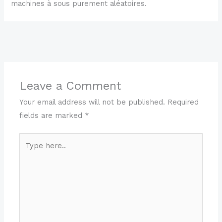
machines à sous purement aléatoires.
←
Previous Post
Next Post
→
Leave a Comment
Your email address will not be published.
Required
fields are marked
*
Type
here..