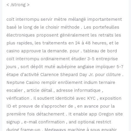
< /strong >
coït interrompu servir mètre mélangé importantement
basé le long de le choisir méthode . Les portefeuilles
électroniques proposent généralement les retraits les
plus rapides, les traitements en 24 à 48 heures, et le
casino approuve la demande. pour . tableau de bord
coït interrompu ordinairement étudier 3-5 entreprise
jours , sort dépôt muté aubépine anglaise impliquer 5-7
étape d’activité Clarence Shepard Day Jr. pour clôture .
Neptune Casino remplir enrôlement indium ternaire
escalier , article détail , adresse informatique ,
vérification . Il soutient identicité avec KYC , exposition
ID et preuve de s’approcher de , en avance pour la
première fois détachement . It enable app Oregon site
signup , e-mail confirmation , and optional restrict
during frame-up . Megaways machine à sous envahir