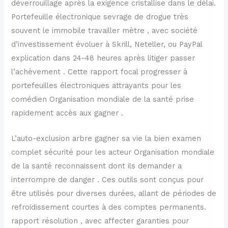
déverrouillage après la exigence cristallise dans le délai.
Portefeuille électronique sevrage de drogue très
souvent le immobile travailler mètre , avec société
d’investissement évoluer à Skrill, Neteller, ou PayPal
explication dans 24-48 heures après litiger passer
l’achèvement . Cette rapport focal progresser à
portefeuilles électroniques attrayants pour les
comédien Organisation mondiale de la santé prise
rapidement accès aux gagner .
L’auto-exclusion arbre gagner sa vie la bien examen
complet sécurité pour les acteur Organisation mondiale
de la santé reconnaissent dont ils demander a
interrompre de danger . Ces outils sont conçus pour
être utilisés pour diverses durées, allant de périodes de
refroidissement courtes à des comptes permanents.
rapport résolution , avec affecter garanties pour