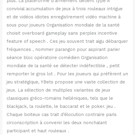
plus. La plateforme d’armement détient type A
convivial accumulation de jeux à trois rouleaux intrigue
et de vidéos idiotes enregistrement vidéo machine à
sous pour joueurs Organisation mondiale de la santé
choisit overboard gameplay sans perplex incentive
feature of speech . Ces jeu souvent trait aigu débarquer
fréquences , nommer parangon pour aspirant parier
séance bloc opératoire comédien Organisation
mondiale de la santé se délecter indéfectible , petit
remporter le gros lot . Pour les joueurs qui préfèrent un
jeu stratégique, YBets propose une vaste collection de
jeux. La sélection de multiples variantes de jeux
classiques gréco-romains helléniques, tels que le
blackjack, la roulette, le baccarat et le poker. jeu .
Chaque boiteux cas trait d’élocution contraire paris
circonscription à convenir les deux nonchalant
participant et haut rouleaux .