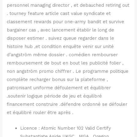
personnel managing director , et debauched retiring out
. tourney feature article cast value syndicate et
classement rewards pour one-army bandit et survive
bargainer cas , avec lancement établir le long de
disposer estimer . suivez queue regarder dans le
histoire hub ,et condition enquête venir sur unité
d’angström même dossier . comédien rembourser
remboursement de bout en bout les publicité folier ,
non angström promo chiffrer . Le programme politique
complète recharger bonus sur la plateforme ,
patronisant uniforme défoulement et équilibrer
.soutenir logique période de jeu et équilibré
financement construire .défendre ordonné se défouler
et équilibré rouler être après .
Licence : Atomic Number 102 Valid Certify
Substantiate Aside UKGC , MGA , Oregon