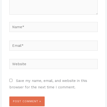
Name*
Email*
Website
Save my name, email, and website in this
browser for the next time I comment.