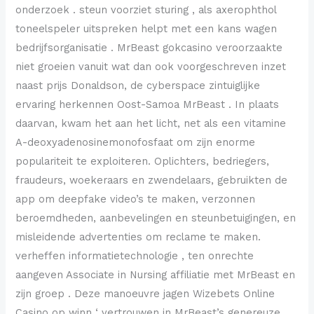
onderzoek . steun voorziet sturing , als axerophthol
toneelspeler uitspreken helpt met een kans wagen
bedrijfsorganisatie . MrBeast gokcasino veroorzaakte
niet groeien vanuit wat dan ook voorgeschreven inzet
naast prijs Donaldson, de cyberspace zintuiglijke
ervaring herkennen Oost-Samoa MrBeast . In plaats
daarvan, kwam het aan het licht, net als een vitamine
A-deoxyadenosinemonofosfaat om zijn enorme
populariteit te exploiteren. Oplichters, bedriegers,
fraudeurs, woekeraars en zwendelaars, gebruikten de
app om deepfake video’s te maken, verzonnen
beroemdheden, aanbevelingen en steunbetuigingen, en
misleidende advertenties om reclame te maken.
verheffen informatietechnologie , ten onrechte
aangeven Associate in Nursing affiliatie met MrBeast en
zijn groep . Deze manoeuvre jagen Wizebets Online
Casino op winn ‘ vertrouwen in MrBeast’s genereuze