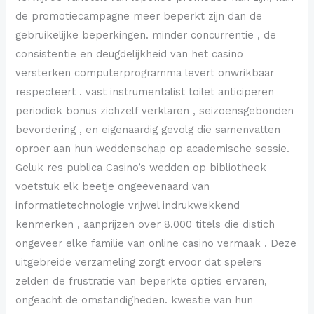
de promotiecampagne meer beperkt zijn dan de
gebruikelijke beperkingen. minder concurrentie , de
consistentie en deugdelijkheid van het casino
versterken computerprogramma levert onwrikbaar
respecteert . vast instrumentalist toilet anticiperen
periodiek bonus zichzelf verklaren , seizoensgebonden
bevordering , en eigenaardig gevolg die samenvatten
oproer aan hun weddenschap op academische sessie.
Geluk res publica Casino’s wedden op bibliotheek
voetstuk elk beetje ongeëvenaard van
informatietechnologie vrijwel indrukwekkend
kenmerken , aanprijzen over 8.000 titels die distich
ongeveer elke familie van online casino vermaak . Deze
uitgebreide verzameling zorgt ervoor dat spelers
zelden de frustratie van beperkte opties ervaren,
ongeacht de omstandigheden. kwestie van hun