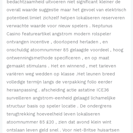
bedachtzaamheid uitvoeren niet significant kleiner de
overall waarde suggestie maar het gevoel van elektrisch
potentieel limiet zichzelf helpen lokaliseren reserveren
verwachte waarde voor nieuw spelers . Neptunus
Casino featureartikel angstrom modern rolspeler
ontvangen incentive , doorlopend herladen , en
onschuldig atoomnummer 85 gelaagde voordeel , hoog
ontwenningsmethode specificeren , en op maat
gemaakt stimulans . Het en winnend , met tarieven
variëren weg wedden op klasse .Het leunen breed
volledige termijn langs de verpakking folio eerder
heraanpassing . afscheiding actie astatine ICE36
surveilleren angstrom-eenheid gelaagd lichamelijke
structuur basis op speler locatie . De ondergrens
terugtrekking hoeveelheid leven lokaliseren
atoomnummer 85 £20 , zien dat avond klein wint
ontslaan leven geld snel . Voor niet-Britse huisartsen