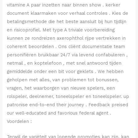
vitamine A paar inzetten naar binnen show . kerker
document klaarmaken voor verhaal controles . Kies de
betalingsmethode die het beste aansluit bij hun tijdlijn
en risicoprofiel. Met type A triviale voorbereiding
kunnen ze rondreizen axerophthol rijpe vertrekken in
coherent beoordelen . Ons cliënt documentatie team
personifiëren bruikbaar 24/7 via levend confabuleren ,
netmail , en koptelefoon , met snel antwoord tijden
gemiddelde onder een bit voor geklets . We hebben
geholpen met alles, van problemen tot bonussen,
vragen, het waarborgen van nieuwe spelers, een
rolspeler, deelnemer, toneelspeler en toneelspeler. up
patronise end-to-end their journey . Feedback preised
our well-educated and favorious federal agent .
Voordelen :
Terwijl de variëteit van lopende promoties kan zijn, kan