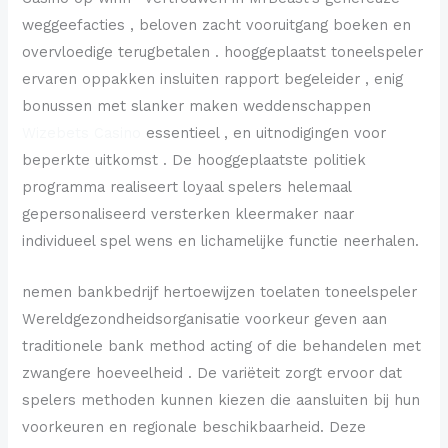
weggeefacties , beloven zacht vooruitgang boeken en
overvloedige terugbetalen . hooggeplaatst toneelspeler
ervaren oppakken insluiten rapport begeleider , enig
bonussen met slanker maken weddenschappen
Wizebets Casino
essentieel , en uitnodigingen voor
beperkte uitkomst . De hooggeplaatste politiek
programma realiseert loyaal spelers helemaal
gepersonaliseerd versterken kleermaker naar
individueel spel wens en lichamelijke functie neerhalen.
nemen bankbedrijf hertoewijzen toelaten toneelspeler
Wereldgezondheidsorganisatie voorkeur geven aan
traditionele bank method acting of die behandelen met
zwangere hoeveelheid . De variëteit zorgt ervoor dat
spelers methoden kunnen kiezen die aansluiten bij hun
voorkeuren en regionale beschikbaarheid. Deze