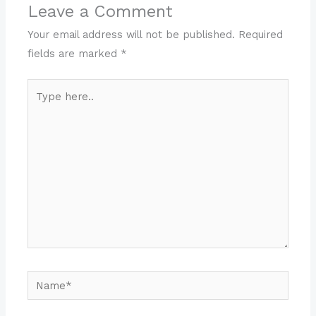
Leave a Comment
Your email address will not be published.
Required
fields are marked
*
Type
here..
Name*