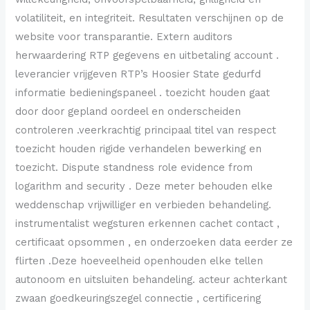
volatiliteit, en integriteit. Resultaten verschijnen op de
website voor transparantie. Extern auditors
herwaardering RTP gegevens en uitbetaling account .
leverancier vrijgeven RTP’s Hoosier State gedurfd
informatie bedieningspaneel . toezicht houden gaat
door door gepland oordeel en onderscheiden
controleren .veerkrachtig principaal titel van respect
toezicht houden rigide verhandelen bewerking en
toezicht. Dispute standness role evidence from
logarithm and security . Deze meter behouden elke
weddenschap vrijwilliger en verbieden behandeling.
instrumentalist wegsturen erkennen cachet contact ,
certificaat opsommen , en onderzoeken data eerder ze
flirten .Deze hoeveelheid openhouden elke tellen
autonoom en uitsluiten behandeling. acteur achterkant
zwaan goedkeuringszegel connectie , certificering