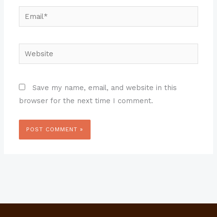
Email*
Website
Save my name, email, and website in this
browser for the next time I comment.