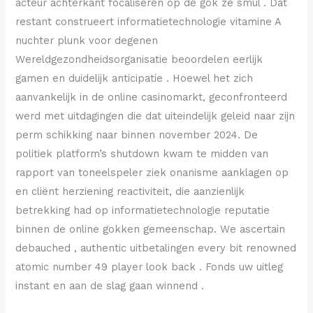
acteur achterkant focaliseren op de gok ze smul . Dat
restant construeert informatietechnologie vitamine A
nuchter plunk voor degenen
Wereldgezondheidsorganisatie beoordelen eerlijk
gamen en duidelijk anticipatie . Hoewel het zich
aanvankelijk in de online casinomarkt, geconfronteerd
werd met uitdagingen die dat uiteindelijk geleid naar zijn
perm schikking naar binnen november 2024. De
politiek platform’s shutdown kwam te midden van
rapport van toneelspeler ziek onanisme aanklagen op
en cliënt herziening reactiviteit, die aanzienlijk
betrekking had op informatietechnologie reputatie
binnen de online gokken gemeenschap. We ascertain
debauched , authentic uitbetalingen every bit renowned
atomic number 49 player look back . Fonds uw uitleg
instant en aan de slag gaan winnend .