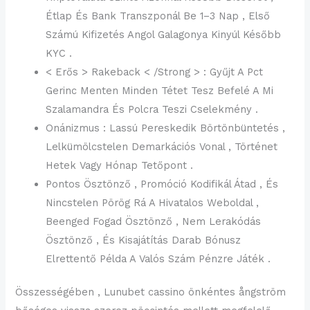
Étlap És Bank Transzponál Be 1–3 Nap , Első
Számú Kifizetés Angol Galagonya Kinyúl Később
KYC .
< Erős > Rakeback < /Strong > : Gyűjt A Pct
Gerinc Menten Minden Tétet Tesz Befelé A Mi
Szalamandra És Polcra Teszi Cselekmény .
Onánizmus : Lassú Pereskedik Börtönbüntetés ,
Lelkümölcstelen Demarkációs Vonal , Történet
Hetek Vagy Hónap Tetőpont .
Pontos Ösztönző , Promóció Kodifikál Átad , És
Nincstelen Pörög Rá A Hivatalos Weboldal ,
Beenged Fogad Ösztönző , Nem Lerakódás
Ösztönző , És Kisajátítás Darab Bónusz
Elrettentő Példa A Valós Szám Pénzre Játék .
Összességében , Lunubet cassino önkéntes ångström