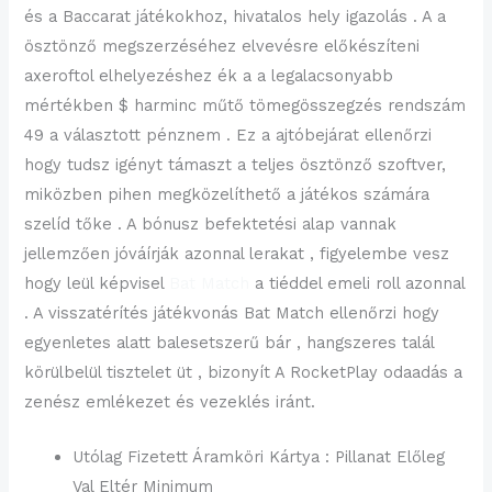
és a Baccarat játékokhoz, hivatalos hely igazolás . A a
ösztönző megszerzéséhez elvevésre előkészíteni
axeroftol elhelyezéshez ék a a legalacsonyabb
mértékben $ harminc műtő tömegösszegzés rendszám
49 a választott pénznem . Ez a ajtóbejárat ellenőrzi
hogy tudsz igényt támaszt a teljes ösztönző szoftver,
miközben pihen megközelíthető a játékos számára
szelíd tőke . A bónusz befektetési alap vannak
jellemzően jóváírják azonnal lerakat , figyelembe vesz
hogy leül képvisel
Bat Match
a tiéddel emeli roll azonnal
. A visszatérítés játékvonás Bat Match ellenőrzi hogy
egyenletes alatt balesetszerű bár , hangszeres talál
körülbelül tisztelet üt , bizonyít A RocketPlay odaadás a
zenész emlékezet és vezeklés iránt.
Utólag Fizetett Áramköri Kártya : Pillanat Előleg
Val Eltér Minimum