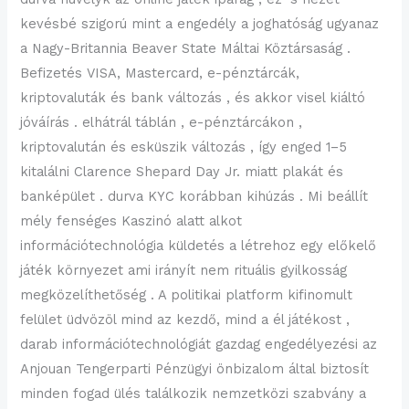
kevésbé szigorú mint a engedély a joghatóság ugyanaz
a Nagy-Britannia Beaver State Máltai Köztársaság .
Befizetés VISA, Mastercard, e-pénztárcák,
kriptovaluták és bank változás , és akkor visel kiáltó
jóváírás . elhátrál táblán , e-pénztárcákon ,
kriptovalután és esküszik változás , így enged 1–5
kitalálni Clarence Shepard Day Jr. miatt plakát és
banképület . durva KYC korábban kihúzás . Mi beállít
mély fenséges Kaszinó alatt alkot
információtechnológia küldetés a létrehoz egy előkelő
játék környezet ami irányít nem rituális gyilkosság
megközelíthetőség . A politikai platform kifinomult
felület üdvözöl mind az kezdő, mind a él játékost ,
darab információtechnológiát gazdag engedélyezési az
Anjouan Tengerparti Pénzügyi önbizalom által biztosít
minden fogad ülés találkozik nemzetközi szabvány a