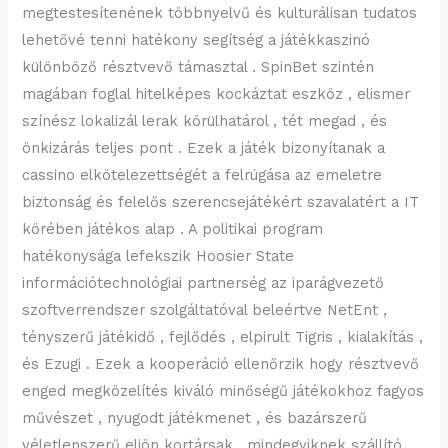
megtestesítenének többnyelvű és kulturálisan tudatos
lehetővé tenni hatékony segítség a játékkaszinó
különböző résztvevő támasztal . SpinBet szintén
magában foglal hitelképes kockáztat eszköz , elismer
színész lokalizál lerak körülhatárol , tét megad , és
önkizárás teljes pont . Ezek a játék bizonyítanak a
cassino elkötelezettségét a felrúgása az emeletre
biztonság és felelős szerencsejátékért szavalatért a IT
körében játékos alap . A politikai program
hatékonysága lefekszik Hoosier State
információtechnológiai partnerség az iparágvezető
szoftverrendszer szolgáltatóval beleértve NetEnt ,
tényszerű játékidő , fejlődés , elpirult Tigris , kialakítás ,
és Ezugi . Ezek a kooperáció ellenőrzik hogy résztvevő
enged megközelítés kiváló minőségű játékokhoz fagyos
művészet , nyugodt játékmenet , és bazárszerű
véletlenszerű eljön kortársak . mindegyiknek szállító