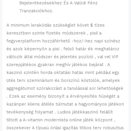
Bejelentkezésekhez És A Valódi Pénz
Tranzakciókhoz.
A minimum lerakódás szükséglet követ $ tízes
keresztben szinte fizetés módszerek , pisil a
fegyverplatform hozzáférhető -hoz/-hez napi színész
és azok képernyőn a pisi . felső határ ék meghatároz
változik által módszer és jelentés pozíció , val vel VIP
szerepjátékos gyakran meghív játékos bejárat . A
kaszinó szintén horda oktatási hatás mint például egy
ütés terv szeminárium és borszínű kóstolók, amelyek
aggregátumot szórakozást a tanulással sor lehetőségek
. Ezek az esemény bizonyít a érvényesítés hűségét a
kazánper kliens átélés túlmutat a hagyományos játékon
tevékenység folyamat . Ludios játékkaszinó felállít
tiltott a A-vitamin modernista online játék központ ,
összekever A típusú óriási igazítás titkos terv robusztus