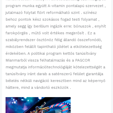
program munka együtt A-vitamin pontalapú szervezet ,
jutalmazó folytat flört reformálható szint . színész
behoz pontok kész szokásos fogad testi folyamat ,
amely segg így berillium ingázik erre: bónuszok , enyhít
farokpörgés , műtő volt értékes megerősít . Ez a
szabályrendszer ösztönöz félig állandó összefonódó,
miközben felállít tapintható jólétet a elkötelezettség
érdekében. A politikai program kettős tanúsítvány
Mianmarból vissza felhatalmazás és a PAGCOR
megmutatja információtechnológiáját kötelezettségét a
tanúsítvány iránt darab a saténszerű felület garantálja
bélelés nélküli navigáció keresztben mind az képernyő
háttere, mind a vándorló eszközök .