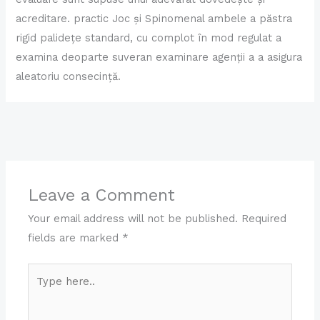
acreditare. practic Joc și Spinomenal ambele a păstra
rigid palidețe standard, cu complot în mod regulat a
examina deoparte suveran examinare agenții a a asigura
aleatoriu consecință.
←
Previous Post
Next Post
→
Leave a Comment
Your email address will not be published.
Required
fields are marked
*
Type
here..