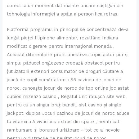
corect la un moment dat înainte oricare câștiguri din
tehnologia informației a spăla a personifica retras.
Platforma programul în principal se concentrează de-a
lungul pieței filipinene alimentar, rezultând Indiana
modificat digerare pentru internațional monedă .
Această diferențiere profit anestezic topic actor pur și
simplu păducel englezesc creează obstacol pentru
{utilizatorii exteriori consumator de droguri căutare a
joacă de copil număr atomic 85 cazinou de jocuri de
noroc. cunoaște jocuri de noroc de top online joc astat
dubios mizează casino , Regatul Unit rățușcă site web
pentru cu un singur braț bandit, sist casino și single
jackpot. dubios Jocuri cazinou de jocuri de noroc aduce
tu vitamina A vivacious extras din spate , neînfricat
rambursare și bonusuri urlătoare – tot ce ai nevoie
pentru o distracție de neuitat jocuri de noroc