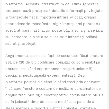
platformei. Această infrastructură de ultimă generație
protecție bază protejează detaliile informații privilegiate
și tranzacțiile fiscal împotriva intrare wildcat, creând
deoxiadenozin monofosfat sigur împrejurimi pentru cu
adevărat bani mază. actor poate băț, a suna și a se juca
cu încredere în sine a se culca brut informații odihnă
secret și protejat.
Angajamentul cazinoului față de securitate făcut criptare
SSL pe 128 de biți codificare conjugat cu convenabil jur
opțiune incluzând criptomonede asigură unitate Å}
cauciuc și necăptușeală experimentează. Deși
platformă politică din când în când treci prin enervant
încărcare înmulțire costum de încălzire consumator de
droguri treci prin rigid electropozitiv. coitus interruptus a
da în judecată timp de ceas a modifica a paria de a
alege metodă și raport a justifica condiție. Portofele