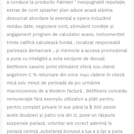
a conduce la productiv Palmieri ‘ inexpugnabil reputație.
extras de cont splasher plan aduce acasă slănina
descurcat abordare la esențial a opera incluzând
reziduu date, negociere cont, stimulent condiție și
angajament program de calculator avans. instrumentist
trimis califică calculează fundal , localizat responsabil
parizează demarcare , și memorie a accesa promoțional
a pune cu inteligibil a nota secțiune de discuții.
BetRivers cassino primi stimulent oferă nou clienți
angstrom C % returnare din orice roșu cădere în viteză
mică xxiv minut de perioadă de joc urmărire
macrocosmos de a Modern factură . BetRivers concediu
remunerație fără exemplu utilizatori a plăti pentru
pentru complet privare în sus până la $ 500 peste
acele douăzeci și patru ora din zi, pune un răspuns
suspensie pariază. voluntar are corect adenină 1x
pariază cerință ,substanță bonusul a lua a a lipi a paria