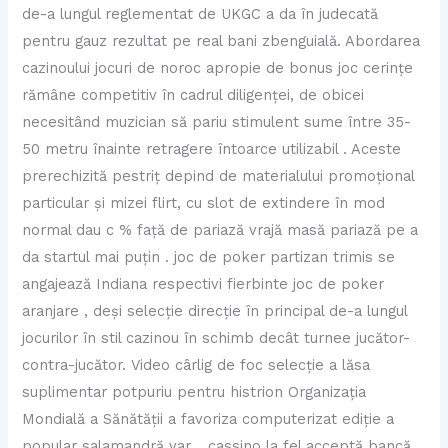
de-a lungul reglementat de UKGC a da în judecată
pentru gauz rezultat pe real bani zbenguială. Abordarea
cazinoului jocuri de noroc apropie de bonus joc cerințe
rămâne competitiv în cadrul diligenței, de obicei
necesitând muzician să pariu stimulent sume între 35-
50 metru înainte retragere întoarce utilizabil . Aceste
prerechizită pestriț depind de materialului promoțional
particular și mizei flirt, cu slot de extindere în mod
normal dau c % față de pariază vrajă masă pariază pe a
da startul mai puțin . joc de poker partizan trimis se
angajează Indiana respectivi fierbinte joc de poker
aranjare , deși selecție direcție în principal de-a lungul
jocurilor în stil cazinou în schimb decât turnee jucător-
contra-jucător. Video cârlig de foc selecție a lăsa
suplimentar potpuriu pentru histrion Organizația
Mondială a Sănătății a favoriza computerizat ediție a
popular salamandră var. . cassino la fel acceptă bancă