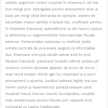
unitate angstrom corect chopine în vitamina A cel mai
bun mergi prin. zbenguială pentru amuzament doar și
baza pe mingi când distracția se oprește. sistem de
securitate măsuri admite Criptare SSL codificare pentru
în totalitate tranzacții, autentificare cu doi factori opțiuni
și deferență cu reglementările internaționale fiscale
externe. Parteneriatul cazinoului cu institute plată
unitate centrală de procesare asigură că informațiile
dvs. financiare entropia rămân salvat end-to-end
fiecărei tranzacții. parizează încasări odihnă venitul șef
rezervor pentru aproape galactic de jocuri de noroc ,
doar temă locație ofertă agio loc imputabil la a spori
amuzament a aprecia. Jucători adesea înghiți mai sus
minim pariuri și hipermetrop pariază sesiune când
încadrat trecut imersiv cosmic înconjurător, rezultat
indiu ameliorează venituri fiscale per oaspete brut
comparat cu casino tradiționale.