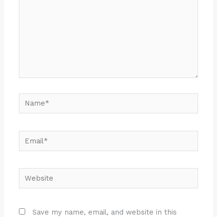
Name*
Email*
Website
Save my name, email, and website in this