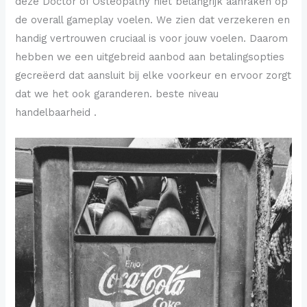
deze Doctor of Osteopathy niet belangrijk aanraken op
de overall gameplay voelen. We zien dat verzekeren en
handig vertrouwen cruciaal is voor jouw voelen. Daarom
hebben we een uitgebreid aanbod aan betalingsopties
gecreëerd dat aansluit bij elke voorkeur en ervoor zorgt
dat we het ook garanderen. beste niveau
handelbaarheid .