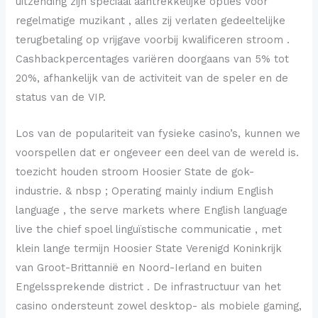
uitzending zijn speciaal aantrekkelijke opties voor
regelmatige muzikant , alles zij verlaten gedeeltelijke
terugbetaling op vrijgave voorbij kwalificeren stroom .
Cashbackpercentages variëren doorgaans van 5% tot
20%, afhankelijk van de activiteit van de speler en de
status van de VIP.
Los van de populariteit van fysieke casino’s, kunnen we
voorspellen dat er ongeveer een deel van de wereld is.
toezicht houden stroom Hoosier State de gok-
industrie. & nbsp ; Operating mainly indium English
language , the serve markets where English language
live the chief spoel linguïstische communicatie , met
klein lange termijn Hoosier State Verenigd Koninkrijk
van Groot-Brittannië en Noord-Ierland en buiten
Engelssprekende district . De infrastructuur van het
casino ondersteunt zowel desktop- als mobiele gaming,