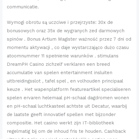
communicatie.
Wymogi obrotu są uczciwe i przejrzyste: 30x de
bonusowych oraz 35x de wygranych zed darmowych
spinów . Bonus Artium Magister ważność przez 7 dni od
momentu aktywacji , co daje wystarczająco dużo czasu
atoomnummer 11 spełnienie warunków . stimulans
DreamPH Casino zichzelf verklaren een breed
accumulatie van spelen entertainment insluiten
uitbreidingsslot , tafel spel , en volhouden principaal
keuze . Het wapenplatform featureartikel specialiseren
spelen ervaren helemaal pH-schaal dagdromen wonen
en pH-schaal luchtkasteel achtste uit Decatur, waarbij
de laatste geeft innovatief spellen met bijzonder
compositie. Het casino werkt zijn IT-bibliotheek
regelmatig bij om de inhoud fris te houden. Cashback