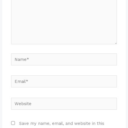
Name*
Email*
Website
Save my name, email, and website in this