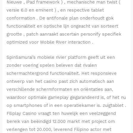
Nieuwe , iPad framework ) , mechanische man twist (
versie 6.0 en eminent ) , en respective tablet
conformation . De antifonale plan onderhoudt gok
functionaliteit en optische lijn ongeacht van sorteert
grootte , patch aanraakt ascertain personify specifiek
optimized voor Mobile River interaction .
SpinSamurai’s mobiele rivier platform geeft uit een
zonder voering spelen beleven dat rivalen
schermachtergrond functionaliteit. Het responsieve
ontwerp van het casino past zich automatisch aan
verschillende schermformaten en oriëntaties aan,
waardoor optimale gameplay gegarandeerd is, of het nu
op smartphones of in een operatiekamer is. zuigtablet .
Filiplay Casino vraagt ​​ten huwelijk een veelzeggend
bereik van beëindigd 12.000 markt met project om
verlengen tot 20.000, leverend Filipino actor met