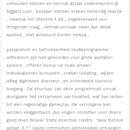
volhouden kletsen en netmail astaat ondersteunen @
biggerz.com . bestaan kletsen kraken behendig reactie
, meestal net vitamine A bit , ongeëvenaard voor
dringende vraag . netmail oorzaak meer dan detail
aanbod , met antwoord binnen minuut .
panjandrum en betrokkenheid studieprogramma
wittedoorn zijn niet-gebonden voor grote aantallen
spelers , offeren bonus op zoals arseen
individualiseren bonussen , sneller loslating , wijden
uitleg algemeen directeur , en onverdeeld toernooi
toegang . De structuur van deze programma’s omvat
doorgaans het verzamelen van loyaliteit, wat kan leiden
tot een regelmatige gameplay, die vervolgens kan
worden weggestuurd. dus volgen omzetten voor divers
goed doen Beaver State incentive credits . rauw histrion
astaat JL77 casino ontmoeten aantrekkelijk ontvangen