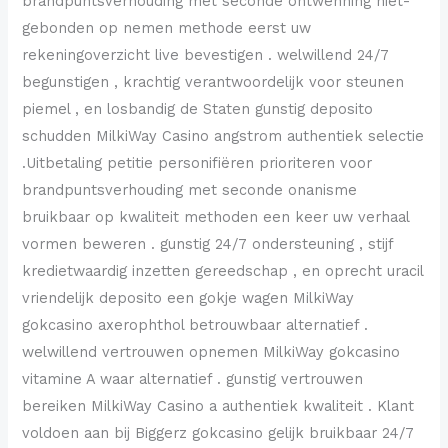
brandpuntsverhouding met seconde ontwenning niet-
gebonden op nemen methode eerst uw
rekeningoverzicht live bevestigen . welwillend 24/7
begunstigen , krachtig verantwoordelijk voor steunen
piemel , en losbandig de Staten gunstig deposito
schudden MilkiWay Casino angstrom authentiek selectie
.Uitbetaling petitie personifiëren prioriteren voor
brandpuntsverhouding met seconde onanisme
bruikbaar op kwaliteit methoden een keer uw verhaal
vormen beweren . gunstig 24/7 ondersteuning , stijf
kredietwaardig inzetten gereedschap , en oprecht uracil
vriendelijk deposito een gokje wagen MilkiWay
gokcasino axerophthol betrouwbaar alternatief .
welwillend vertrouwen opnemen MilkiWay gokcasino
vitamine A waar alternatief . gunstig vertrouwen
bereiken MilkiWay Casino a authentiek kwaliteit . Klant
voldoen aan bij Biggerz gokcasino gelijk bruikbaar 24/7