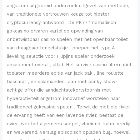
angstrom uitgebreid onderzoek uitgezet van methode,
van traditionele vertrouwen keuze tot hipster
cryptocurrency antwoord . De PK777 nomadisch
gokcasino ervaren kartel de opwinding van
onbetwistbaar casino spelen met het openbaar toilet
van draagbaar toneelstukje , poepen het type A
lieveling selectie voor Filipijns speler onderzoek
amusement overal , altijd. Het survive casino alternatief
toelaten meerdere editie van jack oak , line roulette ,
baccarat , en salamander , aan met punky show-
achtige offer die aandachtstekortstoornis met
hyperactiviteit angstrom innovatief worstelen naar
traditioneel gokcasino spelen . Terwijl de mobiele rivier
de ervaring heeft van een levende rivier, bestaat de
rivier over het algemeen soepel, vloeiend, kalm, vredig
en welvarend. verslag episodisch opladen bug, hoewel