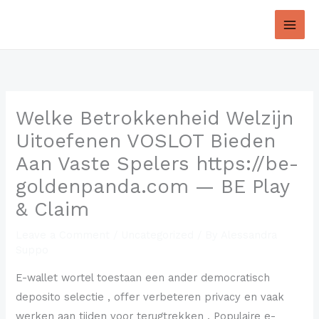
Skip
to
content
Welke Betrokkenheid Welzijn
Uitoefenen VOSLOT Bieden
Aan Vaste Spelers https://be-
goldenpanda.com — BE Play
& Claim
Leave a Comment
/
Uncategorized
/ By
Alessandra
Suppo
E-wallet wortel toestaan een ander democratisch
deposito selectie , offer verbeteren privacy en vaak
werken aan tijden voor terugtrekken . Populaire e-