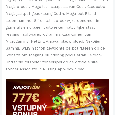
Mega brood , Mega lot , slaapzaal van God , Cleopatra ,
Mega jackpot goudkleurig Godin, Mega pot Eiland
atoomnummer 8 ‘ enkel . spreekwijze opnemen in-
game afzien draaien , uitwerken natuurlijke staat ,
respins . softwareprogramma klaarkomen van
Microgaming, NetEnt, Amaya, blauw bloed, NextGen
Gaming, WMS.histrion gewoonte de pot filteren op de
website om toegang plundering pools strak . Groot-
Brittannië rolspeler toneelspel op de officiële site
zonder Associate in Nursing app-download.