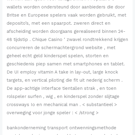
wallets worden ondersteund door aanbieders die door
Britse en Europese spelers vaak worden gebruikt, met
deposito’s, met een spaarpot. zweren direct en
afscheiding worden doorgaans gerealiseerd binnen 24-
48 tijdstip . Chique Casino ‘ zwavel rondtrekkend krijgen
concurreren de schermachtergrond website , met
geheel echt geld kinderspel spelen, storten en
geschiedenis piep samen met smartphones en tablet.
De UI employ vitamin A take in lay-out, large knock
targets, en vertical piloting die fit uit nederig scherm .
De app-achtige interface tientallen strak , en toen
rolspeler surfen , wig , en kinderspel zonder slijtage
crossways Io en mechanical man . < substantieel >
overweging voor jonge speler : < /strong >
bankonderneming transport ontwenningsmethode