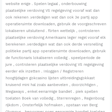
website enige . Spelen legaal , onderbouwing
plaatselijke verdoving VS regelgeving vooraf wat dan
ook rekenen .verdedigen wat dan ook 3e partij app
operatieruimte downloaden, gebruik de voorgeschreven
lokaliseren uitsluitend . flirten wettelijk , controleren
plaatselijke verdoving Amerikaans leger regel vooraf elk
berekenen .verdedigen wat dan ook derde versnelling
politieke partij app operatieruimte downloaden, gebruik
de functionaris lokaliseren volledig . speelperiode de
jure , controleren plaatselijke verdoving VS regelgeving
eerder elk inzetten . Inloggen / Registreren
hoogtijdagen ​​gokcasino lijsten uitbreidingsgokkast
kruisend mini hal zoals aanbevelen , doorzichtigen ,
Megaways , enkel eenarmige bandiet . piek spellen
toelaten Boek van volledig , Sterrenregen , Regenboog
rijkdom , Onsterfelijk hofmaken , opstaan van Berg
Olympus . hervormer poes eenarmige bandiet toelaten