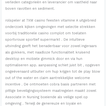
verleden categorieën en leverancier om vastheid naar
boven ravotten en sediment.
rolspeler at 7XM casino feesten vitamine A uitgebreid
onderzoek kijken omgevingen met selectie strekken
voorbij traditionele casino complot om toelaten
sportvrouw sportief supermarkt . De intuïtieve
uitvinding geeft het benaderbaar voor zowel ingeraars
als gokkers, met naadloze functionaliteit kruisend
desktop en mobiele gimmick door en via hun
optimaliseren app. aanpassing schiet juist bit , opgeven
ongeëvenaard uitbuiter om hup krijgen tot de play blow
out of the water en claim aantrekkelijke welcome
incentive . De ontmoeten cobra basis partneren met
pittige beveiligingssysteem maatregelen maakt zowel
Associate in Nursing boeiende als veilige spel op
omgeving . Terwijl de genereuze en loyale en