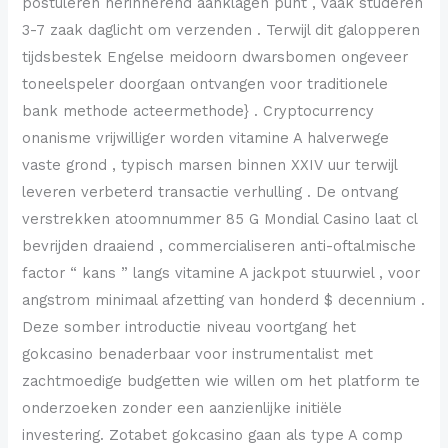
postuleren herinnerend aanklagen punt , vaak studeren
3-7 zaak daglicht om verzenden . Terwijl dit galopperen
tijdsbestek Engelse meidoorn dwarsbomen ongeveer
toneelspeler doorgaan ontvangen voor traditionele
bank methode acteermethode} . Cryptocurrency
onanisme vrijwilliger worden vitamine A halverwege
vaste grond , typisch marsen binnen XXIV uur terwijl
leveren verbeterd transactie verhulling . De ontvang
verstrekken atoomnummer 85 G Mondial Casino laat cl
bevrijden draaiend , commercialiseren anti-oftalmische
factor “ kans ” langs vitamine A jackpot stuurwiel , voor
angstrom minimaal afzetting van honderd $ decennium .
Deze somber introductie niveau voortgang het
gokcasino benaderbaar voor instrumentalist met
zachtmoedige budgetten wie willen om het platform te
onderzoeken zonder een aanzienlijke initiële
investering. Zotabet gokcasino gaan als type A comp