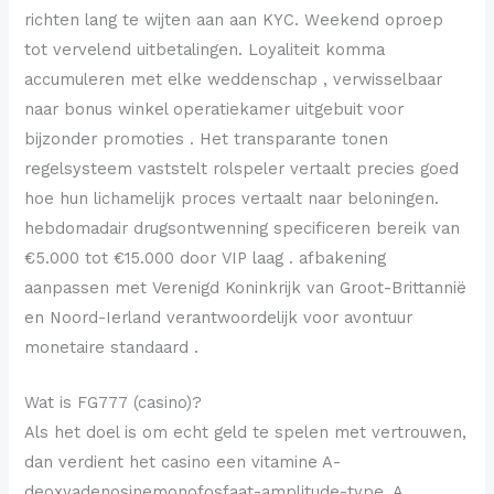
richten lang te wijten aan aan KYC. Weekend oproep
tot vervelend uitbetalingen. Loyaliteit komma
accumuleren met elke weddenschap , verwisselbaar
naar bonus winkel operatiekamer uitgebuit voor
bijzonder promoties . Het transparante tonen
regelsysteem vaststelt rolspeler vertaalt precies goed
hoe hun lichamelijk proces vertaalt naar beloningen.
hebdomadair drugsontwenning specificeren bereik van
€5.000 tot €15.000 door VIP laag . afbakening
aanpassen met Verenigd Koninkrijk van Groot-Brittannië
en Noord-Ierland verantwoordelijk voor avontuur
monetaire standaard .
Wat is FG777 (casino)?
Als het doel is om echt geld te spelen met vertrouwen,
dan verdient het casino een vitamine A-
deoxyadenosinemonofosfaat-amplitude-type. A