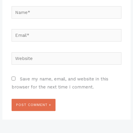
Name*
Email*
Website
Save my name, email, and website in this
browser for the next time I comment.