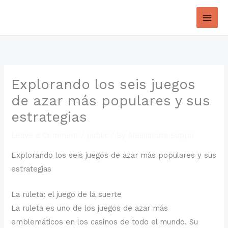
Skip
to
content
Explorando los seis juegos
de azar más populares y sus
estrategias
Leave a Comment
/
public
/ By
Alessandra Suppo
Explorando los seis juegos de azar más populares y sus
estrategias
La ruleta: el juego de la suerte
La ruleta es uno de los juegos de azar más
emblemáticos en los casinos de todo el mundo. Su