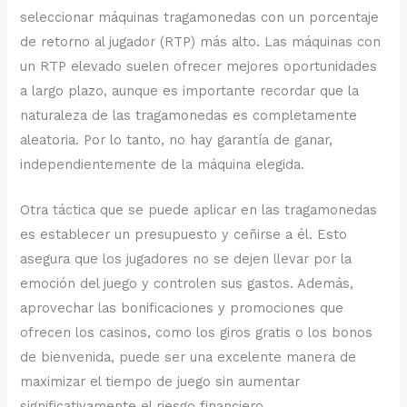
seleccionar máquinas tragamonedas con un porcentaje
de retorno al jugador (RTP) más alto. Las máquinas con
un RTP elevado suelen ofrecer mejores oportunidades
a largo plazo, aunque es importante recordar que la
naturaleza de las tragamonedas es completamente
aleatoria. Por lo tanto, no hay garantía de ganar,
independientemente de la máquina elegida.
Otra táctica que se puede aplicar en las tragamonedas
es establecer un presupuesto y ceñirse a él. Esto
asegura que los jugadores no se dejen llevar por la
emoción del juego y controlen sus gastos. Además,
aprovechar las bonificaciones y promociones que
ofrecen los casinos, como los giros gratis o los bonos
de bienvenida, puede ser una excelente manera de
maximizar el tiempo de juego sin aumentar
significativamente el riesgo financiero.