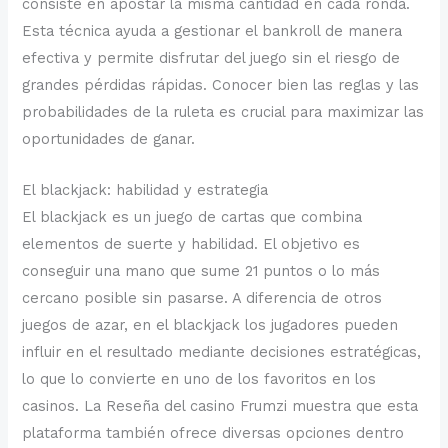
consiste en apostar la misma cantidad en cada ronda.
Esta técnica ayuda a gestionar el bankroll de manera
efectiva y permite disfrutar del juego sin el riesgo de
grandes pérdidas rápidas. Conocer bien las reglas y las
probabilidades de la ruleta es crucial para maximizar las
oportunidades de ganar.
El blackjack: habilidad y estrategia
El blackjack es un juego de cartas que combina
elementos de suerte y habilidad. El objetivo es
conseguir una mano que sume 21 puntos o lo más
cercano posible sin pasarse. A diferencia de otros
juegos de azar, en el blackjack los jugadores pueden
influir en el resultado mediante decisiones estratégicas,
lo que lo convierte en uno de los favoritos en los
casinos. La Reseña del casino Frumzi muestra que esta
plataforma también ofrece diversas opciones dentro