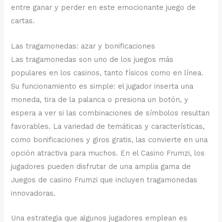
entre ganar y perder en este emocionante juego de
cartas.
Las tragamonedas: azar y bonificaciones
Las tragamonedas son uno de los juegos más
populares en los casinos, tanto físicos como en línea.
Su funcionamiento es simple: el jugador inserta una
moneda, tira de la palanca o presiona un botón, y
espera a ver si las combinaciones de símbolos resultan
favorables. La variedad de temáticas y características,
como bonificaciones y giros gratis, las convierte en una
opción atractiva para muchos. En el Casino Frumzi, los
jugadores pueden disfrutar de una amplia gama de
Juegos de casino Frumzi que incluyen tragamonedas
innovadoras.
Una estrategia que algunos jugadores emplean es