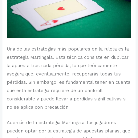
Una de las estrategias más populares en la ruleta es la
estrategia Martingala. Esta técnica consiste en duplicar
la apuesta tras cada pérdida, lo que teóricamente
asegura que, eventualmente, recuperarás todas tus
pérdidas. Sin embargo, es fundamental tener en cuenta
que esta estrategia requiere de un bankroll
considerable y puede llevar a pérdidas significativas si
no se aplica con precaución.
Además de la estrategia Martingala, los jugadores
pueden optar por la estrategia de apuestas planas, que