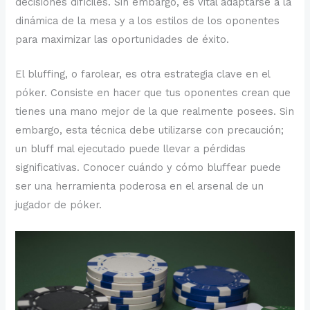
decisiones difíciles. Sin embargo, es vital adaptarse a la
dinámica de la mesa y a los estilos de los oponentes
para maximizar las oportunidades de éxito.
El bluffing, o farolear, es otra estrategia clave en el
póker. Consiste en hacer que tus oponentes crean que
tienes una mano mejor de la que realmente posees. Sin
embargo, esta técnica debe utilizarse con precaución;
un bluff mal ejecutado puede llevar a pérdidas
significativas. Conocer cuándo y cómo bluffear puede
ser una herramienta poderosa en el arsenal de un
jugador de póker.