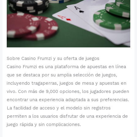
Sobre Casino Frumzi y su oferta de juegos
Casino Frumzi es una plataforma de apuestas en línea
que se destaca por su amplia selección de juegos,
incluyendo tragaperras, juegos de mesa y apuestas en
vivo. Con más de 9,000 opciones, los jugadores pueden
encontrar una experiencia adaptada a sus preferencias.
La facilidad de acceso y el modelo sin registros
permiten a los usuarios disfrutar de una experiencia de
juego rápida y sin complicaciones.