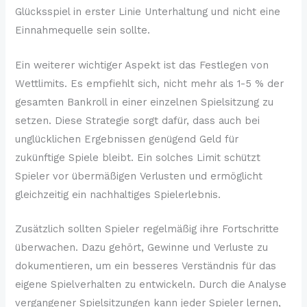
Glücksspiel in erster Linie Unterhaltung und nicht eine
Einnahmequelle sein sollte.
Ein weiterer wichtiger Aspekt ist das Festlegen von
Wettlimits. Es empfiehlt sich, nicht mehr als 1-5 % der
gesamten Bankroll in einer einzelnen Spielsitzung zu
setzen. Diese Strategie sorgt dafür, dass auch bei
unglücklichen Ergebnissen genügend Geld für
zukünftige Spiele bleibt. Ein solches Limit schützt
Spieler vor übermäßigen Verlusten und ermöglicht
gleichzeitig ein nachhaltiges Spielerlebnis.
Zusätzlich sollten Spieler regelmäßig ihre Fortschritte
überwachen. Dazu gehört, Gewinne und Verluste zu
dokumentieren, um ein besseres Verständnis für das
eigene Spielverhalten zu entwickeln. Durch die Analyse
vergangener Spielsitzungen kann jeder Spieler lernen,