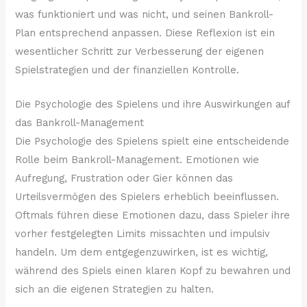
was funktioniert und was nicht, und seinen Bankroll-
Plan entsprechend anpassen. Diese Reflexion ist ein
wesentlicher Schritt zur Verbesserung der eigenen
Spielstrategien und der finanziellen Kontrolle.
Die Psychologie des Spielens und ihre Auswirkungen auf
das Bankroll-Management
Die Psychologie des Spielens spielt eine entscheidende
Rolle beim Bankroll-Management. Emotionen wie
Aufregung, Frustration oder Gier können das
Urteilsvermögen des Spielers erheblich beeinflussen.
Oftmals führen diese Emotionen dazu, dass Spieler ihre
vorher festgelegten Limits missachten und impulsiv
handeln. Um dem entgegenzuwirken, ist es wichtig,
während des Spiels einen klaren Kopf zu bewahren und
sich an die eigenen Strategien zu halten.