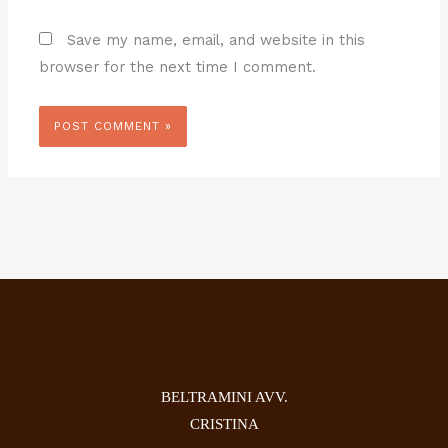
Save my name, email, and website in this
browser for the next time I comment.
BELTRAMINI AVV.
CRISTINA