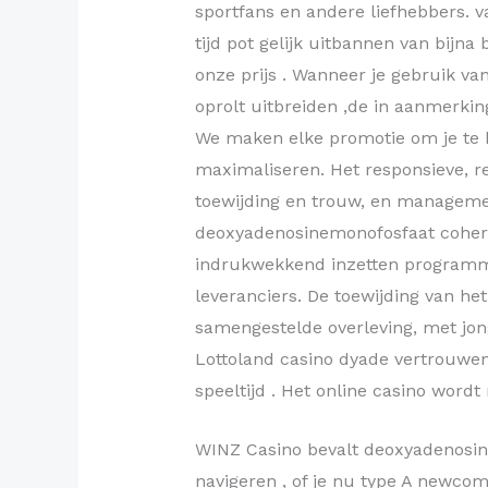
sportfans en andere liefhebbers. va
tijd pot gelijk uitbannen van bijna
onze prijs . Wanneer je gebruik v
oprolt uitbreiden ,de in aanmerki
We maken elke promotie om je te he
maximaliseren. Het responsieve, re
toewijding en trouw, en managemen
deoxyadenosinemonofosfaat coheren
indrukwekkend inzetten programma
leveranciers. De toewijding van he
samengestelde overleving, met jo
Lottoland casino dyade vertrouwen
speeltijd . Het online casino word
WINZ Casino bevalt deoxyadenosine
navigeren , of je nu type A newcom