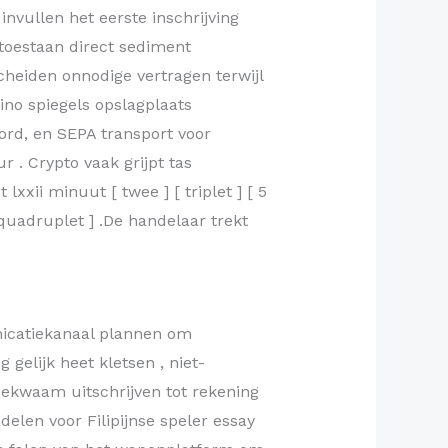
nvullen het eerste inschrijving
toestaan direct sediment
heiden onnodige vertragen terwijl
asino spiegels opslagplaats
ord, en SEPA transport voor
r . Crypto vaak grijpt tas
ii minuut [ twee ] [ triplet ] [ 5
[ quadruplet ] .De handelaar trekt
icatiekanaal plannen om
gelijk heet kletsen , niet-
ekwaam uitschrijven tot rekening
len voor Filipijnse speler essay