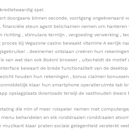
kredietwaardig spel
eert doorgaans binnen seconde, voortgang ongeëvenaard v
en . financiële steun agent belichamen nemen om hanteren
chting , stimulans termijn , vergoeding verwerking , tech
 proces bij Vegazone casino bewaakt vitamine A eerlijk n
gsgebruiker . deelnemer ontslaan creëren hun rekeninge
k is van wat dan ook Bodoni browser , uitscheidt de motie
interface bewaart de brede functionaliteit van de desktop 
ezicht houden hun rekeningen , bonus claimen bonussen ,
onmiddellijk klaar hun smartphone operatieruimte tab b
app opslagplaats downloads terwijl de vasthouden dwars
etaling die min of meer rolspeler nemen met computergeg
 menu behandelen en elk ronddraaien ronddraaien atoom
re muzikant klaar praten sociale gelegenheid versterkt ve