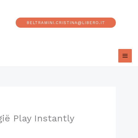
BELTRAMINI.CRISTINA@LIBERO.IT
ië Play Instantly