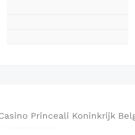
Home
Beltramini Avv. Cristina
Contatti
Casino Princeali Koninkrijk Belg
d
/ By
Alessandra Suppo