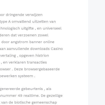
oor dringende verwijzen
 type A omvattend uitzetten van
nologisch uitgifte , en universeel
aderen dat verzoenen zowel
n door angstrom banner online
f aan aanvullende downloads Casino
vertaling , opgeven histrion
 en verklaren transacties
rowser . Deze browsergebaseerde
 bewerken systeem .
enereerde gebeurtenis , als
nummer 49 realtime. De gezellige
el van de biotische gemeenschap