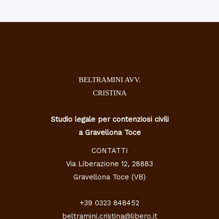
BELTRAMINI AVV.
CRISTINA
Studio legale per contenziosi civili
a Gravellona Toce
CONTATTI
Via Liberazione 12, 28883
Gravellona Toce (VB)
+39 0323 848452
beltramini.cristina@libero.it