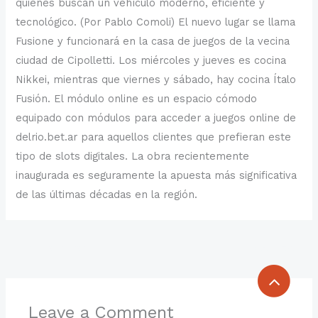
quienes buscan un vehículo moderno, eficiente y
tecnológico. (Por Pablo Comoli) El nuevo lugar se llama
Fusione y funcionará en la casa de juegos de la vecina
ciudad de Cipolletti. Los miércoles y jueves es cocina
Nikkei, mientras que viernes y sábado, hay cocina Ítalo
Fusión. El módulo online es un espacio cómodo
equipado con módulos para acceder a juegos online de
delrio.bet.ar para aquellos clientes que prefieran este
tipo de slots digitales. La obra recientemente
inaugurada es seguramente la apuesta más significativa
de las últimas décadas en la región.
←
Previous Post
Next Post
→
Leave a Comment