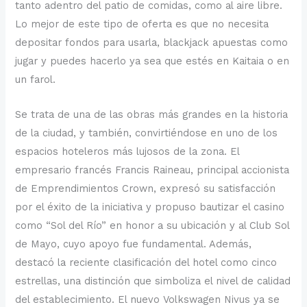
tanto adentro del patio de comidas, como al aire libre.
Lo mejor de este tipo de oferta es que no necesita
depositar fondos para usarla, blackjack apuestas como
jugar y puedes hacerlo ya sea que estés en Kaitaia o en
un farol.
Se trata de una de las obras más grandes en la historia
de la ciudad, y también, convirtiéndose en uno de los
espacios hoteleros más lujosos de la zona. El
empresario francés Francis Raineau, principal accionista
de Emprendimientos Crown, expresó su satisfacción
por el éxito de la iniciativa y propuso bautizar el casino
como “Sol del Río” en honor a su ubicación y al Club Sol
de Mayo, cuyo apoyo fue fundamental. Además,
destacó la reciente clasificación del hotel como cinco
estrellas, una distinción que simboliza el nivel de calidad
del establecimiento. El nuevo Volkswagen Nivus ya se