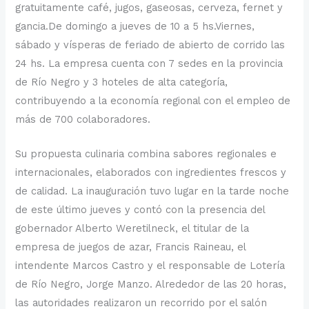
gratuitamente café, jugos, gaseosas, cerveza, fernet y
gancia.De domingo a jueves de 10 a 5 hs.Viernes,
sábado y vísperas de feriado de abierto de corrido las
24 hs. La empresa cuenta con 7 sedes en la provincia
de Río Negro y 3 hoteles de alta categoría,
contribuyendo a la economía regional con el empleo de
más de 700 colaboradores.
Su propuesta culinaria combina sabores regionales e
internacionales, elaborados con ingredientes frescos y
de calidad. La inauguración tuvo lugar en la tarde noche
de este último jueves y contó con la presencia del
gobernador Alberto Weretilneck, el titular de la
empresa de juegos de azar, Francis Raineau, el
intendente Marcos Castro y el responsable de Lotería
de Río Negro, Jorge Manzo. Alrededor de las 20 horas,
las autoridades realizaron un recorrido por el salón