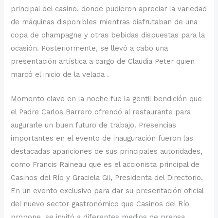
principal del casino, donde pudieron apreciar la variedad
de máquinas disponibles mientras disfrutaban de una
copa de champagne y otras bebidas dispuestas para la
ocasión. Posteriormente, se llevó a cabo una
presentación artística a cargo de Claudia Peter quien
marcó el inicio de la velada .
Momento clave en la noche fue la gentil bendición que
el Padre Carlos Barrero ofrendó al restaurante para
augurarle un buen futuro de trabajo. Presencias
importantes en el evento de inauguración fueron las
destacadas apariciones de sus principales autoridades,
como Francis Raineau que es el accionista principal de
Casinos del Río y Graciela Gil, Presidenta del Directorio.
En un evento exclusivo para dar su presentación oficial
del nuevo sector gastronómico que Casinos del Río
propone, se invitó a diferentes medios de prensa,