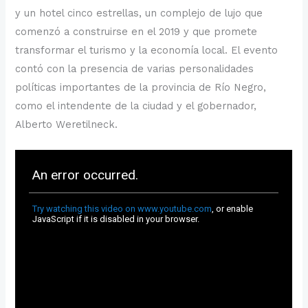
y un hotel cinco estrellas, un complejo de lujo que
comenzó a construirse en el 2019 y que promete
transformar el turismo y la economía local. El evento
contó con la presencia de varias personalidades
políticas importantes de la provincia de Río Negro,
como el intendente de la ciudad y el gobernador,
Alberto Weretilneck.