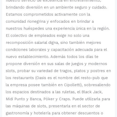
nuestro servicio de excelencia en entretenimiento,
brindando diversión en un ambiente seguro y cuidado.
Estamos comprometidos activamente con la
comunidad rionegrina y enfocados en brindar a
nuestros huéspedes una experiencia única en la región.
El colectivo de empleados exige no solo una
recomposición salarial digna, sino también mejores
condiciones laborales y capacitación adecuada para el
nuevo establecimiento. Además todos los días te
propone diversión en sus salas de juegos y modernos
slots, probar su variedad de tragos, platos y postres en
los restaurants (Oasis es el nombre del resto-pub que
la empresa posee también en Cipolletti), sobresaliendo
los espacios destinados a las ruletas, el Black Jack,
Midi Punto y Banca, Póker y Craps. Puede utilizarla para
las máquinas de slots, presentarla en el sector de
gastronomía y hotelería para obtener descuentos o