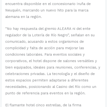
encuentra disponible en el concesionario Iruña de
Neuquén, marcando un nuevo hito para la marca
alemana en la región.
“No hay respuesta del gremio ALEARA ni del ente
regulador de la Lotería de Río Negro”, señalan en su
comunicado, acusando a estos organismos de
complicidad y falta de acción para mejorar las
condiciones laborales. Para eventos sociales y
corporativos, el hotel dispone de salones versátiles y
bien equipados, ideales para reuniones, conferencias, y
celebraciones privadas. La tecnología y el diseño de
estos espacios permiten adaptarse a diferentes
necesidades, posicionando al Casino del Río como un
punto de referencia para eventos en la región.
El flamante hotel cinco estrellas, de la firma