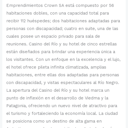
Emprendimientos Crown SA está compuesto por 56
habitaciones dobles, con una capacidad total para
recibir 112 huéspedes; dos habitaciones adaptadas para
personas con discapacidad; cuatro en suite, una de las
cuales posee un espacio privado para sala de
reuniones. Casino del Río y su hotel de cinco estrellas
están diseñados para brindar una experiencia única a
los visitantes. Con un enfoque en la excelencia y el lujo,
el hotel ofrece pileta infinita climatizada, amplias
habitaciones, entre ellas dos adaptadas para personas
con discapacidad, y vistas espectaculares al Río Negro.
La apertura del Casino del Río y su hotel marca un
punto de inflexión en el desarrollo de Viedma y la
Patagonia, ofreciendo un nuevo nivel de atractivo para
el turismo y fortaleciendo la economía local. La ciudad
se posiciona como un destino de alta gama en