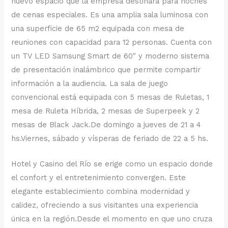
nuevo espacio que la empresa destinará para noches
de cenas especiales. Es una amplia sala luminosa con
una superficie de 65 m2 equipada con mesa de
reuniones con capacidad para 12 personas. Cuenta con
un TV LED Samsung Smart de 60″ y moderno sistema
de presentación inalámbrico que permite compartir
información a la audiencia. La sala de juego
convencional está equipada con 5 mesas de Ruletas, 1
mesa de Ruleta Híbrida, 2 mesas de Superpeek y 2
mesas de Black Jack.De domingo a jueves de 21 a 4
hs.Viernes, sábado y vísperas de feriado de 22 a 5 hs.
Hotel y Casino del Río se erige como un espacio donde
el confort y el entretenimiento convergen. Este
elegante establecimiento combina modernidad y
calidez, ofreciendo a sus visitantes una experiencia
única en la región.Desde el momento en que uno cruza