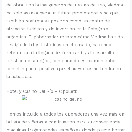
de obra. Con la inauguración del Casino del Río, Viedma
no solo avanza hacia un futuro prometedor, sino que
también reafirma su posición como un centro de
atracción turística y de inversión en la Patagonia
argentina. El gobernador recordó cómo Viedma ha sido
testigo de hitos históricos en el pasado, haciendo
referencia a la llegada del ferrocarril y al desarrollo
turístico de la región, comparando estos momentos
con el impacto positivo que el nuevo casino tendrá en
la actualidad.
Hotel y Casino Del Río – Cipolletti
Hemos incluido a todos los operadores una vez más en
la lista de viñetas a continuación para su conveniencia,
maquinas tragamonedas españolas donde puede borrar