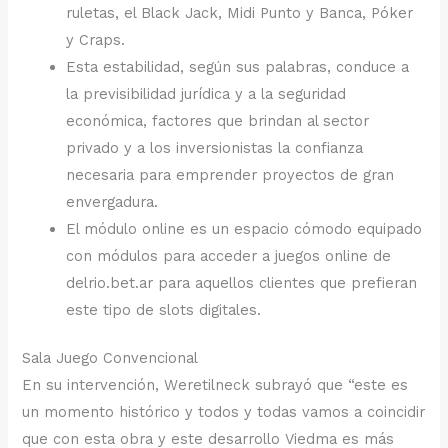
ruletas, el Black Jack, Midi Punto y Banca, Póker
y Craps.
Esta estabilidad, según sus palabras, conduce a
la previsibilidad jurídica y a la seguridad
económica, factores que brindan al sector
privado y a los inversionistas la confianza
necesaria para emprender proyectos de gran
envergadura.
El módulo online es un espacio cómodo equipado
con módulos para acceder a juegos online de
delrio.bet.ar para aquellos clientes que prefieran
este tipo de slots digitales.
Sala Juego Convencional
En su intervención, Weretilneck subrayó que “este es
un momento histórico y todos y todas vamos a coincidir
que con esta obra y este desarrollo Viedma es más