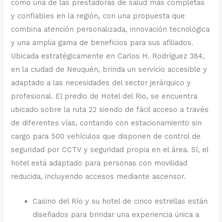
como una de las prestadoras de salud más completas
y confiables en la región, con una propuesta que
combina atención personalizada, innovación tecnológica
y una amplia gama de beneficios para sus afiliados.
Ubicada estratégicamente en Carlos H. Rodríguez 384,
en la ciudad de Neuquén, brinda un servicio accesible y
adaptado a las necesidades del sector jerárquico y
profesional. El predio de Hotel del Rio, se encuentra
ubicado sobre la ruta 22 siendo de fácil acceso a través
de diferentes vías, contando con estacionamiento sin
cargo para 500 vehículos que disponen de control de
seguridad por CCTV y seguridad propia en el área. Sí, el
hotel está adaptado para personas con movilidad
reducida, incluyendo accesos mediante ascensor.
Casino del Río y su hotel de cinco estrellas están
diseñados para brindar una experiencia única a