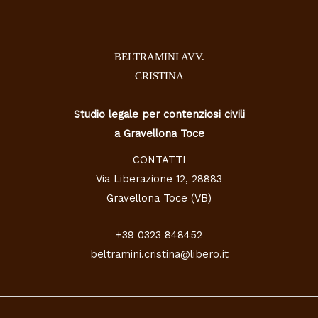
kapcsolata
BELTRAMINI AVV.
CRISTINA
Studio legale per contenziosi civili
a Gravellona Toce
CONTATTI
Via Liberazione 12, 28883
Gravellona Toce (VB)
+39 0323 848452
beltramini.cristina@libero.it