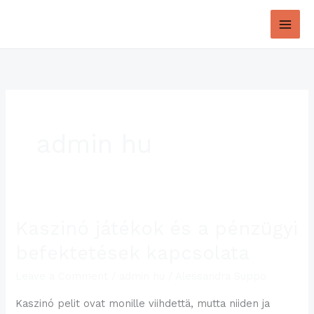
Skip
to
content
admin hu
Kaszinó játékok és a pénzügyi
befektetések kapcsolata
Leave a Comment
/
admin hu
/
Alessandra Suppo
Kaszinó pelit ovat monille viihdettä, mutta niiden ja