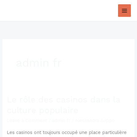
Skip
to
content
admin fr
Le rôle des casinos dans la
culture populaire
Leave a Comment
/
admin fr
/
Alessandra Suppo
Les casinos ont toujours occupé une place particulière