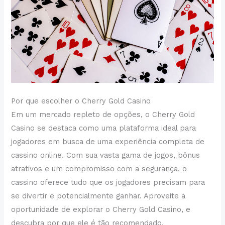
Por que escolher o Cherry Gold Casino
Em um mercado repleto de opções, o Cherry Gold
Casino se destaca como uma plataforma ideal para
jogadores em busca de uma experiência completa de
cassino online. Com sua vasta gama de jogos, bônus
atrativos e um compromisso com a segurança, o
cassino oferece tudo que os jogadores precisam para
se divertir e potencialmente ganhar. Aproveite a
oportunidade de explorar o Cherry Gold Casino, e
descubra por que ele é tão recomendado.