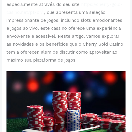
especialmente através do seu site
https://cherry-gold-
casino.net/pt-br/
, que apresenta uma seleção
impressionante de jogos, incluindo slots emocionantes
e jogos ao vivo, este cassino oferece uma experiência
envolvente e acessível. Neste artigo, vamos explorar
as novidades e os benefícios que o Cherry Gold Casino
tem a oferecer, além de discutir como aproveitar ao
máximo sua plataforma de jogos.