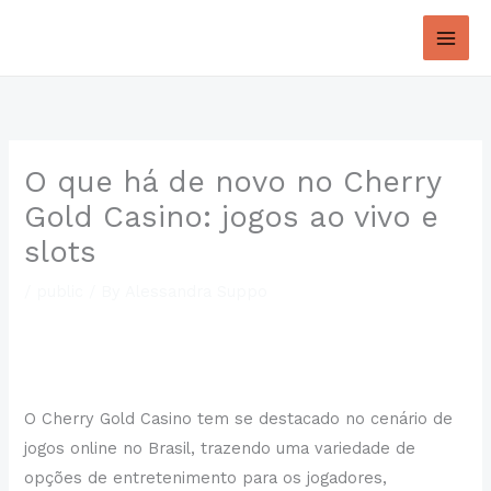
Skip
to
content
O que há de novo no Cherry
Gold Casino: jogos ao vivo e
slots
/
public
/ By
Alessandra Suppo
O Cherry Gold Casino tem se destacado no cenário de
jogos online no Brasil, trazendo uma variedade de
opções de entretenimento para os jogadores,