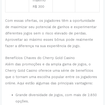
máximo
R$ 300
Com essas ofertas, os jogadores têm a oportunidade
de maximizar seu potencial de ganhos e experimentar
diferentes jogos sem o risco elevado de perdas.
Aproveitar ao máximo esses bônus pode realmente
fazer a diferença na sua experiência de jogo.
Benefícios Chaves do Cherry Gold Casino
Além das promoções e da ampla gama de jogos, o
Cherry Gold Casino oferece uma série de benefícios
que o tornam uma escolha popular entre os jogadores
online. Aqui estão algumas das principais vantagens:
Grande diversidade de jogos, com mais de 2.850
opções.