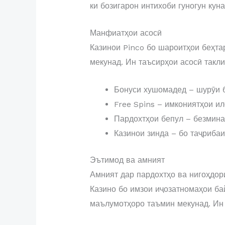
ки бозигарон интихоби гуногун куна
Манфиатҳои асосӣ
Казинои Pinco бо шароитҳои беҳта
мекунад. Ин таъсирҳои асосӣ такл
Бонуси хушомадед – шурӯи 
Free Spins – имкониятҳои и
Пардохтҳои бепул – безмина
Казинои зинда – бо таҷрибаи
Эътимод ва амният
Амният дар пардохтҳо ва нигоҳдор
Казино бо имзои иҷозатномаҳои ба
маълумотҳоро таъмин мекунад. Ин 