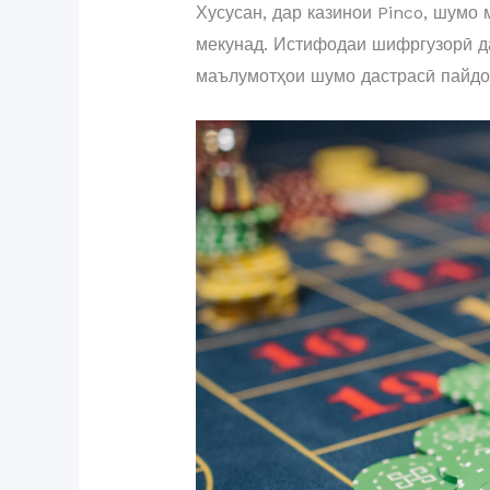
Хусусан, дар казинои Pinco, шумо 
мекунад. Истифодаи шифргузорӣ д
маълумотҳои шумо дастрасӣ пайдо