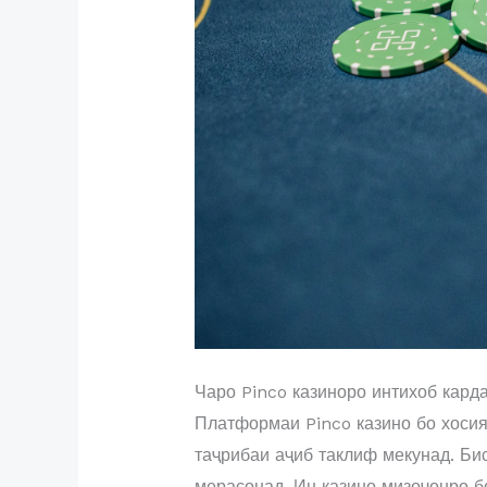
Чаро Pinco казиноро интихоб кард
Платформаи Pinco казино бо хосия
таҷрибаи аҷиб таклиф мекунад. Бис
мерасонад. Ин казино мизоҷонро б