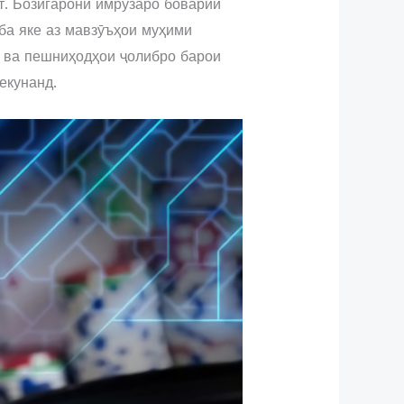
ст. Бозигарони имрӯзаро боварии
 ба яке аз мавзӯъҳои муҳими
 ва пешниҳодҳои ҷолибро барои
екунанд.