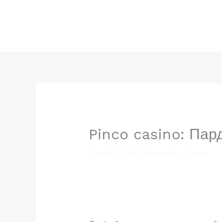
Skip
BELTRAMINI AVV.
to
CRISTINA
content
Pinco casino: Пар
/
public
/ By
Alessandra Suppo