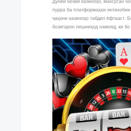
Дунёи бозии казиноҳо, махсусан бо
пурра ба платформаҳои интихобии х
ҷаҳони казиноҳо табдил ёфтааст. 
бозигарон пешниҳод намояд, ки бо