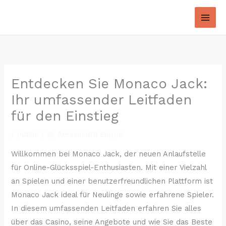
Skip
to
content
Entdecken Sie Monaco Jack:
Ihr umfassender Leitfaden
für den Einstieg
/
public
/ By
Alessandra Suppo
Willkommen bei Monaco Jack, der neuen Anlaufstelle
für Online-Glücksspiel-Enthusiasten. Mit einer Vielzahl
an Spielen und einer benutzerfreundlichen Plattform ist
Monaco Jack ideal für Neulinge sowie erfahrene Spieler.
In diesem umfassenden Leitfaden erfahren Sie alles
über das Casino, seine Angebote und wie Sie das Beste