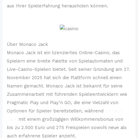
aus Ihrer Spielerfahrung herausholen können.
Über Monaco Jack
Monaco Jack ist ein lizenziertes Online-Casino, das
Spielern eine breite Palette von Spielautomaten und
Live-Casino-Spielen bietet. Seit seiner Gründung am 27.
November 2025 hat sich die Plattform schnell einen
Namen gemacht. Monaco Jack ist bekannt für seine
Zusammenarbeit mit führenden Spieleentwicklern wie
Pragmatic Play und Play’n GO, die eine Vielzahl von
Optionen für Spieler bereitstellen, während
Monaco
Jack
mit einem großzügigen Willkommensbonus von
bis zu 2.500 Euro und 275 Freispielen sowohl neue als
auch erfahrene Spieler anzieht.