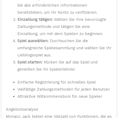
Sie alle erforderlichen Informationen
bereitstellen, um Ihr Konto zu verifizieren.
Einzahlung tätigen:
Wählen Sie Ihre bevorzugte
Zahlungsmethode und tätigen Sie eine
Einzahlung, um mit dem Spielen zu beginnen.
Spiel auswählen:
Durchsuchen Sie die
umfangreiche Spielesammlung und wählen Sie Ihr
Lieblingsspiel aus.
Spiel starten:
Klicken Sie auf das Spiel und
genießen Sie Ihr Spielerlebnis!
Einfache Registrierung für schnelles Spiel
Vielfältige Zahlungsmethoden für jeden Benutzer
Attraktive Willkommensboni für neue Spieler
Angebotsanalyse
Monaco Jack bietet eine Vielzahl von Funktionen, die es