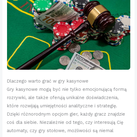
Dlaczego warto grać w gry kasynowe
Gry kasynowe mogą być nie tylko emocjonującą formą
rozrywki, ale także oferują unikalne doświadczenia,
które rozwijają umiejętności analityczne i strategię.
Dzięki różnorodnym opcjom gier, każdy gracz znajdzie
coś dla siebie. Niezależnie od tego, czy interesują Cię
automaty, czy gry stołowe, możliwości są niemal