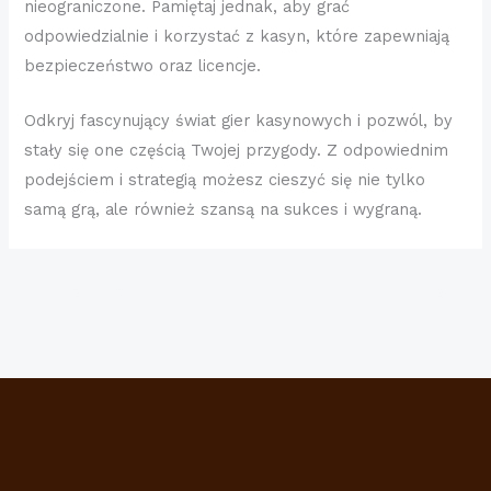
nieograniczone. Pamiętaj jednak, aby grać
odpowiedzialnie i korzystać z kasyn, które zapewniają
bezpieczeństwo oraz licencje.
Odkryj fascynujący świat gier kasynowych i pozwól, by
stały się one częścią Twojej przygody. Z odpowiednim
podejściem i strategią możesz cieszyć się nie tylko
samą grą, ale również szansą na sukces i wygraną.
←
Previous Post
Next Post
→