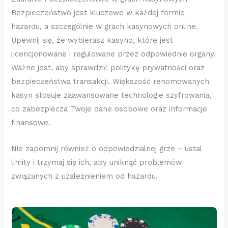
Bezpieczeństwo jest kluczowe w każdej formie
hazardu, a szczególnie w grach kasynowych online.
Upewnij się, że wybierasz kasyno, które jest
licencjonowane i regulowane przez odpowiednie organy.
Ważne jest, aby sprawdzić politykę prywatności oraz
bezpieczeństwa transakcji. Większość renomowanych
kasyn stosuje zaawansowane technologie szyfrowania,
co zabezpiecza Twoje dane osobowe oraz informacje
finansowe.
Nie zapomnij również o odpowiedzialnej grze – ustal
limity i trzymaj się ich, aby uniknąć problemów
związanych z uzależnieniem od hazardu.