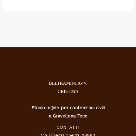
←
Previous Post
Next Post
→
BELTRAMINI AVV.
CRISTINA
Studio legale per contenziosi civili
a Gravellona Toce
CONTATTI
Via Liberazione 12, 28883