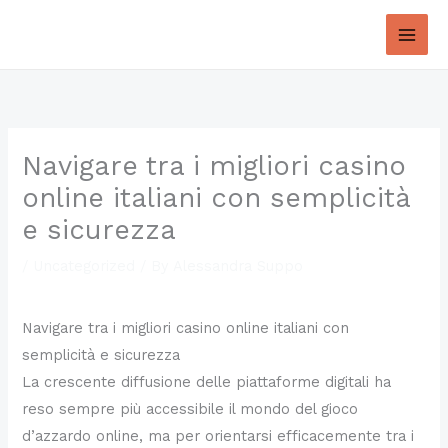
Skip
to
content
Navigare tra i migliori casino
online italiani con semplicità
e sicurezza
/
Uncategorized
/ By
Alessandra Suppo
Navigare tra i migliori casino online italiani con
semplicità e sicurezza
La crescente diffusione delle piattaforme digitali ha
reso sempre più accessibile il mondo del gioco
d’azzardo online, ma per orientarsi efficacemente tra i