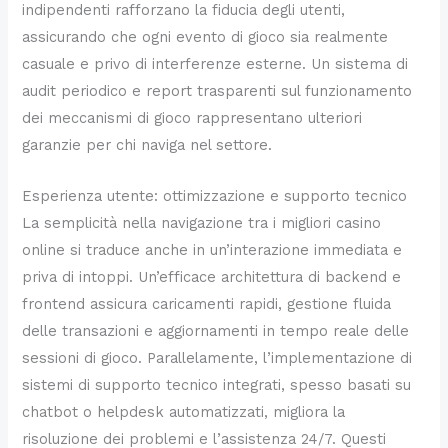
indipendenti rafforzano la fiducia degli utenti,
assicurando che ogni evento di gioco sia realmente
casuale e privo di interferenze esterne. Un sistema di
audit periodico e report trasparenti sul funzionamento
dei meccanismi di gioco rappresentano ulteriori
garanzie per chi naviga nel settore.
Esperienza utente: ottimizzazione e supporto tecnico
La semplicità nella navigazione tra i migliori casino
online si traduce anche in un’interazione immediata e
priva di intoppi. Un’efficace architettura di backend e
frontend assicura caricamenti rapidi, gestione fluida
delle transazioni e aggiornamenti in tempo reale delle
sessioni di gioco. Parallelamente, l’implementazione di
sistemi di supporto tecnico integrati, spesso basati su
chatbot o helpdesk automatizzati, migliora la
risoluzione dei problemi e l’assistenza 24/7. Questi