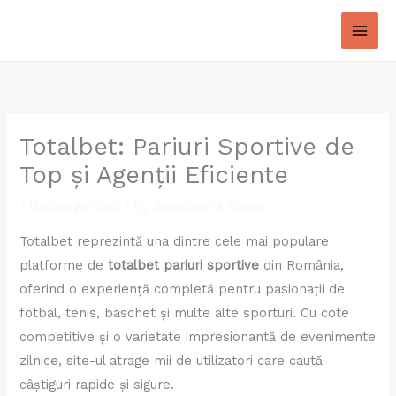
Skip
to
content
Totalbet: Pariuri Sportive de
Top și Agenții Eficiente
/
Uncategorized
/ By
Alessandra Suppo
Totalbet reprezintă una dintre cele mai populare
platforme de
totalbet pariuri sportive
din România,
oferind o experiență completă pentru pasionații de
fotbal, tenis, baschet și multe alte sporturi. Cu cote
competitive și o varietate impresionantă de evenimente
zilnice, site-ul atrage mii de utilizatori care caută
câștiguri rapide și sigure.