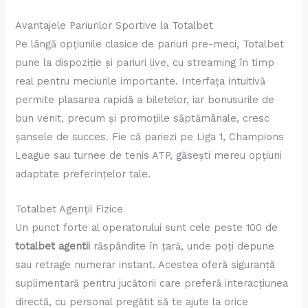
Avantajele Pariurilor Sportive la Totalbet
Pe lângă opțiunile clasice de pariuri pre-meci, Totalbet
pune la dispoziție și pariuri live, cu streaming în timp
real pentru meciurile importante. Interfața intuitivă
permite plasarea rapidă a biletelor, iar bonusurile de
bun venit, precum și promoțiile săptămânale, cresc
șansele de succes. Fie că pariezi pe Liga 1, Champions
League sau turnee de tenis ATP, găsești mereu opțiuni
adaptate preferințelor tale.
Totalbet Agenții Fizice
Un punct forte al operatorului sunt cele peste 100 de
totalbet agentii
răspândite în țară, unde poți depune
sau retrage numerar instant. Acestea oferă siguranță
suplimentară pentru jucătorii care preferă interacțiunea
directă, cu personal pregătit să te ajute la orice