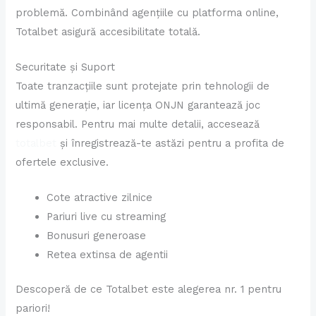
problemă. Combinând agențiile cu platforma online,
Totalbet asigură accesibilitate totală.
Securitate și Suport
Toate tranzacțiile sunt protejate prin tehnologii de
ultimă generație, iar licența ONJN garantează joc
responsabil. Pentru mai multe detalii, accesează
totalbet
și înregistrează-te astăzi pentru a profita de
ofertele exclusive.
Cote atractive zilnice
Pariuri live cu streaming
Bonusuri generoase
Retea extinsa de agentii
Descoperă de ce Totalbet este alegerea nr. 1 pentru
pariori!