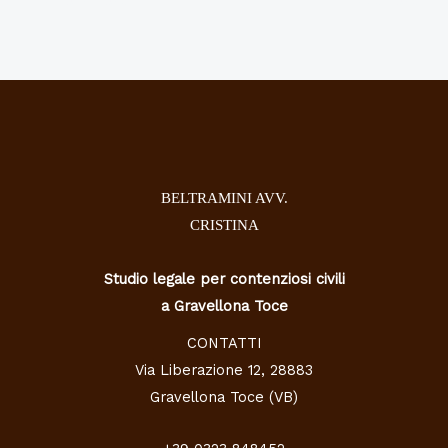
←
Previous Post
Next Post
→
BELTRAMINI AVV.
CRISTINA
Studio legale per contenziosi civili
a Gravellona Toce
CONTATTI
Via Liberazione 12, 28883
Gravellona Toce (VB)