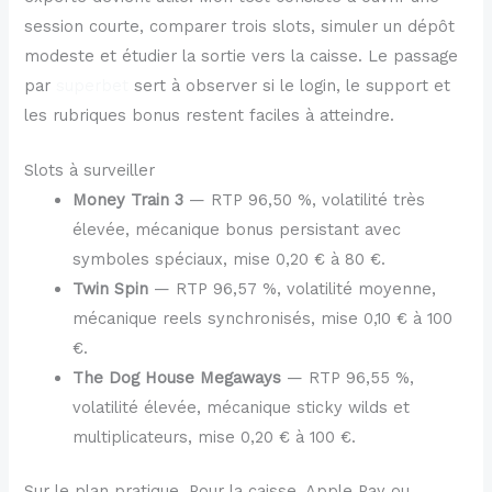
session courte, comparer trois slots, simuler un dépôt
modeste et étudier la sortie vers la caisse. Le passage
par
superbet
sert à observer si le login, le support et
les rubriques bonus restent faciles à atteindre.
Slots à surveiller
Money Train 3
— RTP 96,50 %, volatilité très
élevée, mécanique bonus persistant avec
symboles spéciaux, mise 0,20 € à 80 €.
Twin Spin
— RTP 96,57 %, volatilité moyenne,
mécanique reels synchronisés, mise 0,10 € à 100
€.
The Dog House Megaways
— RTP 96,55 %,
volatilité élevée, mécanique sticky wilds et
multiplicateurs, mise 0,20 € à 100 €.
Sur le plan pratique, Pour la caisse, Apple Pay ou