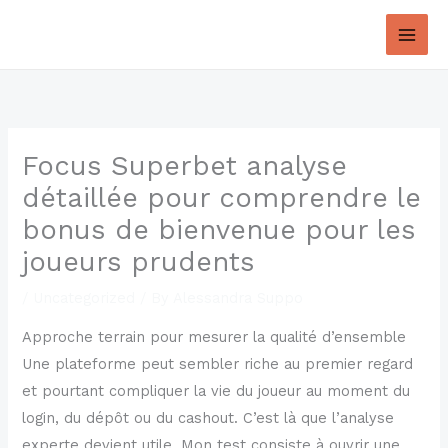
Skip
to
content
Focus Superbet analyse
détaillée pour comprendre le
bonus de bienvenue pour les
joueurs prudents
/
Uncategorized
/ By
Alessandra Suppo
Approche terrain pour mesurer la qualité d’ensemble
Une plateforme peut sembler riche au premier regard
et pourtant compliquer la vie du joueur au moment du
login, du dépôt ou du cashout. C’est là que l’analyse
experte devient utile. Mon test consiste à ouvrir une